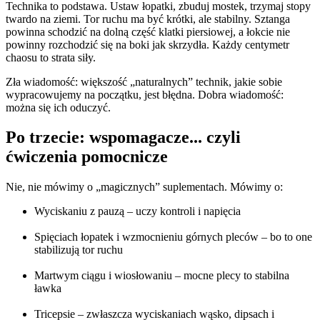
Technika to podstawa. Ustaw łopatki, zbuduj mostek, trzymaj stopy
twardo na ziemi. Tor ruchu ma być krótki, ale stabilny. Sztanga
powinna schodzić na dolną część klatki piersiowej, a łokcie nie
powinny rozchodzić się na boki jak skrzydła. Każdy centymetr
chaosu to strata siły.
Zła wiadomość: większość „naturalnych” technik, jakie sobie
wypracowujemy na początku, jest błędna. Dobra wiadomość:
można się ich oduczyć.
Po trzecie: wspomagacze... czyli
ćwiczenia pomocnicze
Nie, nie mówimy o „magicznych” suplementach. Mówimy o:
Wyciskaniu z pauzą – uczy kontroli i napięcia
Spięciach łopatek i wzmocnieniu górnych pleców – bo to one
stabilizują tor ruchu
Martwym ciągu i wiosłowaniu – mocne plecy to stabilna
ławka
Tricepsie – zwłaszcza wyciskaniach wąsko, dipsach i