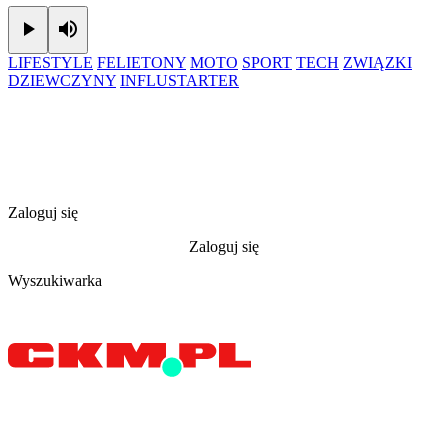
Play
Mute
LIFESTYLE
FELIETONY
MOTO
SPORT
TECH
ZWIĄZKI
DZIEWCZYNY
INFLUSTARTER
Zaloguj się
Zaloguj się
Wyszukiwarka