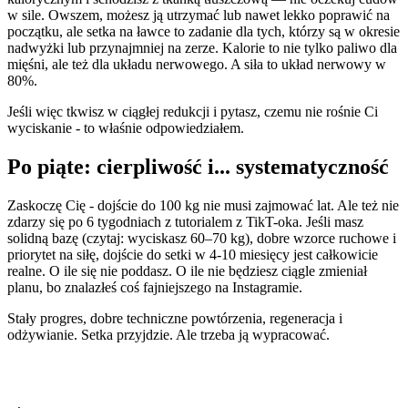
w sile. Owszem, możesz ją utrzymać lub nawet lekko poprawić na
początku, ale setka na ławce to zadanie dla tych, którzy są w okresie
nadwyżki lub przynajmniej na zerze. Kalorie to nie tylko paliwo dla
mięśni, ale też dla układu nerwowego. A siła to układ nerwowy w
80%.
Jeśli więc tkwisz w ciągłej redukcji i pytasz, czemu nie rośnie Ci
wyciskanie - to właśnie odpowiedziałem.
Po piąte: cierpliwość i... systematyczność
Zaskoczę Cię - dojście do 100 kg nie musi zajmować lat. Ale też nie
zdarzy się po 6 tygodniach z tutorialem z TikT-oka. Jeśli masz
solidną bazę (czytaj: wyciskasz 60–70 kg), dobre wzorce ruchowe i
priorytet na siłę, dojście do setki w 4-10 miesięcy jest całkowicie
realne. O ile się nie poddasz. O ile nie będziesz ciągle zmieniał
planu, bo znalazłeś coś fajniejszego na Instagramie.
Stały progres, dobre techniczne powtórzenia, regeneracja i
odżywianie. Setka przyjdzie. Ale trzeba ją wypracować.