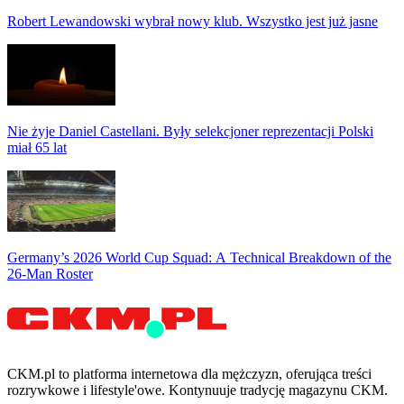
Robert Lewandowski wybrał nowy klub. Wszystko jest już jasne
Nie żyje Daniel Castellani. Były selekcjoner reprezentacji Polski
miał 65 lat
Germany’s 2026 World Cup Squad: A Technical Breakdown of the
26-Man Roster
CKM.pl to platforma internetowa dla mężczyzn, oferująca treści
rozrywkowe i lifestyle'owe. Kontynuuje tradycję magazynu CKM.