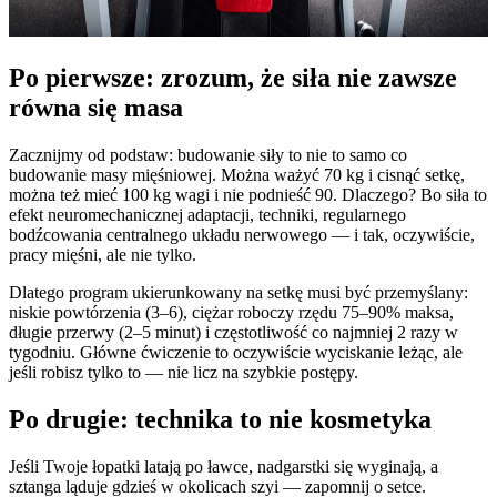
Po pierwsze: zrozum, że siła nie zawsze
równa się masa
Zacznijmy od podstaw: budowanie siły to nie to samo co
budowanie masy mięśniowej. Można ważyć 70 kg i cisnąć setkę,
można też mieć 100 kg wagi i nie podnieść 90. Dlaczego? Bo siła to
efekt neuromechanicznej adaptacji, techniki, regularnego
bodźcowania centralnego układu nerwowego — i tak, oczywiście,
pracy mięśni, ale nie tylko.
Dlatego program ukierunkowany na setkę musi być przemyślany:
niskie powtórzenia (3–6), ciężar roboczy rzędu 75–90% maksa,
długie przerwy (2–5 minut) i częstotliwość co najmniej 2 razy w
tygodniu. Główne ćwiczenie to oczywiście wyciskanie leżąc, ale
jeśli robisz tylko to — nie licz na szybkie postępy.
Po drugie: technika to nie kosmetyka
Jeśli Twoje łopatki latają po ławce, nadgarstki się wyginają, a
sztanga ląduje gdzieś w okolicach szyi — zapomnij o setce.