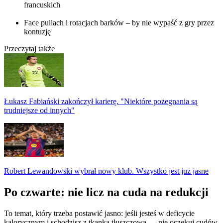
francuskich
Face pullach i rotacjach barków – by nie wypaść z gry przez
kontuzję
Przeczytaj także
Łukasz Fabiański zakończył karierę. "Niektóre pożegnania są
trudniejsze od innych"
Robert Lewandowski wybrał nowy klub. Wszystko jest już jasne
Po czwarte: nie licz na cuda na redukcji
To temat, który trzeba postawić jasno: jeśli jesteś w deficycie
kalorycznym i schodzisz z tkanką tłuszczową — nie oczekuj cudów