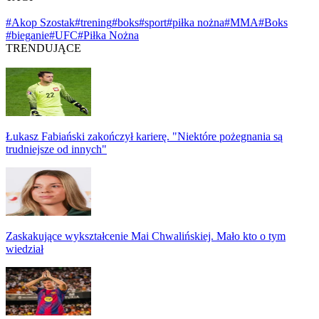
#Akop Szostak
#trening
#boks
#sport
#piłka nożna
#MMA
#Boks
#bieganie
#UFC
#Piłka Nożna
TRENDUJĄCE
Łukasz Fabiański zakończył karierę. "Niektóre pożegnania są
trudniejsze od innych"
Zaskakujące wykształcenie Mai Chwalińskiej. Mało kto o tym
wiedział