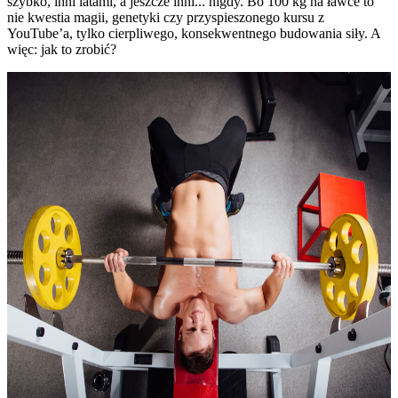
szybko, inni latami, a jeszcze inni... nigdy. Bo 100 kg na ławce to
nie kwestia magii, genetyki czy przyspieszonego kursu z
YouTube’a, tylko cierpliwego, konsekwentnego budowania siły. A
więc: jak to zrobić?