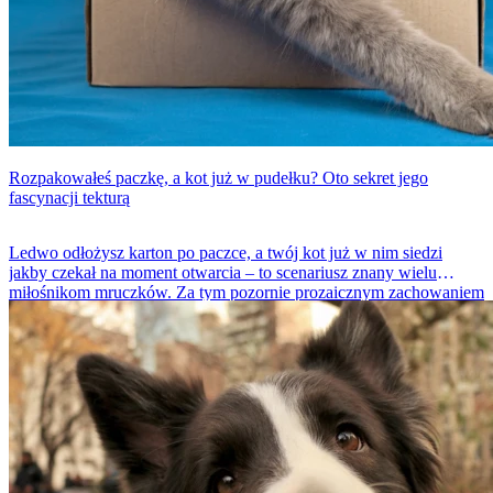
Rozpakowałeś pacz­kę, a kot już w pudełku? Oto sekret jego
fascynacji tekturą
Ledwo odłożysz karton po paczce, a twój kot już w nim siedzi
jakby czekał na moment otwarcia – to scenariusz znany wielu
miłośnikom mruczków. Za tym pozornie prozaicznym zachowaniem
kryje się szereg instynktów i potrzeb, które sprawiają, że zwykłe
pudełko jest dla kota czymś więcej niż tylko tekturowym
opakowaniem. Dlaczego koty tak bardzo kochają kartony i co
eksperci oraz badania mają na ten temat do powiedzenia? Oto
podsumowanie tej kociej zagadki.