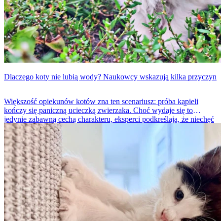
Dlaczego koty nie lubią wody? Naukowcy wskazują kilka przyczyn
Większość opiekunów kotów zna ten scenariusz: próba kąpieli
kończy się paniczną ucieczką zwierzaka. Choć wydaje się to
jedynie zabawną cechą charakteru, eksperci podkreślają, że niechęć
kotów do wody ma głębokie uzasadnienie biologiczne i
behawioralne. To efekt zarówno ewolucji, jak i indywidualnych
doświadczeń zwierzęcia.