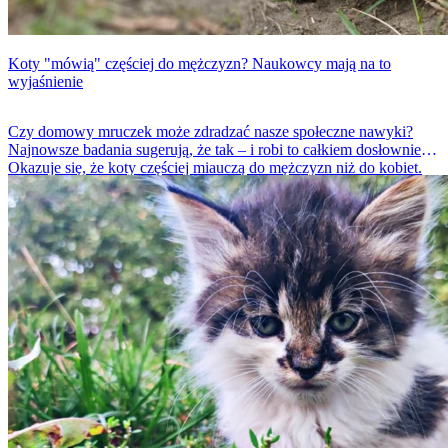
Koty "mówią" częściej do mężczyzn? Naukowcy mają na to
wyjaśnienie
Czy domowy mruczek może zdradzać nasze społeczne nawyki?
Najnowsze badania sugerują, że tak – i robi to całkiem dosłownie.
Okazuje się, że koty częściej miauczą do mężczyzn niż do kobiet.
Powód nie ma jednak nic wspólnego z „futrzastym patriarchatem”,
lecz z… ludzkim zachowaniem.