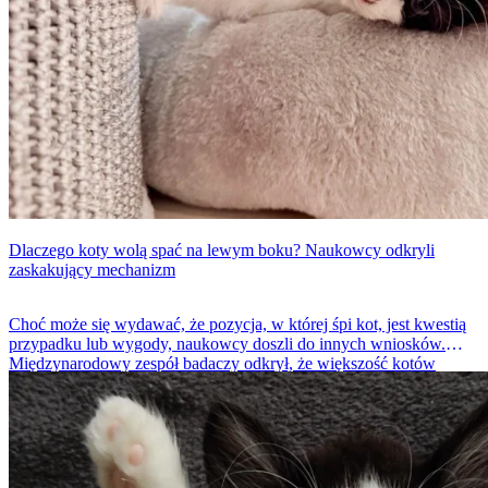
Dlaczego koty wolą spać na lewym boku? Naukowcy odkryli
zaskakujący mechanizm
Choć może się wydawać, że pozycja, w której śpi kot, jest kwestią
przypadku lub wygody, naukowcy doszli do innych wniosków.
Międzynarodowy zespół badaczy odkrył, że większość kotów
wybiera lewy bok podczas snu. Zdaniem ekspertów taka preferencja
może być efektem ewolucyjnej strategii przetrwania, pomagającej
zwierzętom szybciej reagować na zagrożenia.