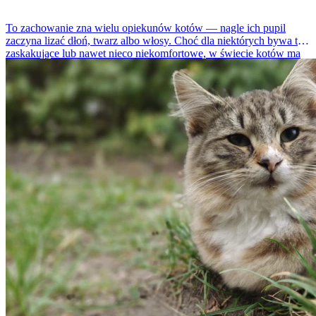
To zachowanie zna wielu opiekunów kotów — nagle ich pupil
zaczyna lizać dłoń, twarz albo włosy. Choć dla niektórych bywa to
zaskakujące lub nawet nieco niekomfortowe, w świecie kotów ma
ono konkretne znaczenie. Eksperci podkreślają, że lizanie człowieka
to ważny element komunikacji i relacji między zwierzęciem a
opiekunem.