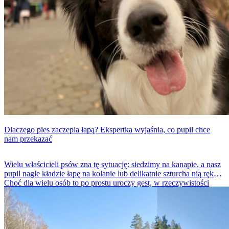
Dlaczego pies zaczepia łapą? Ekspertka wyjaśnia, co pupil chce
nam przekazać
Wielu właścicieli psów zna tę sytuację: siedzimy na kanapie, a nasz
pupil nagle kładzie łapę na kolanie lub delikatnie szturcha nią rękę.
Choć dla wielu osób to po prostu uroczy gest, w rzeczywistości
może być ważnym sygnałem ze strony zwierzęcia. Ekspertka od
zachowań zwierząt tłumaczy, co pies próbuje w ten sposób
zakomunikować swojemu opiekunowi.