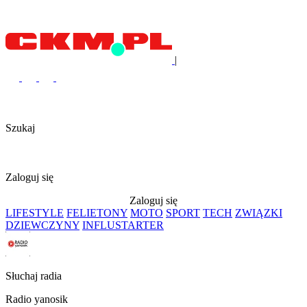
|
Szukaj
Zaloguj się
Zaloguj się
LIFESTYLE
FELIETONY
MOTO
SPORT
TECH
ZWIĄZKI
DZIEWCZYNY
INFLUSTARTER
Słuchaj radia
Radio yanosik