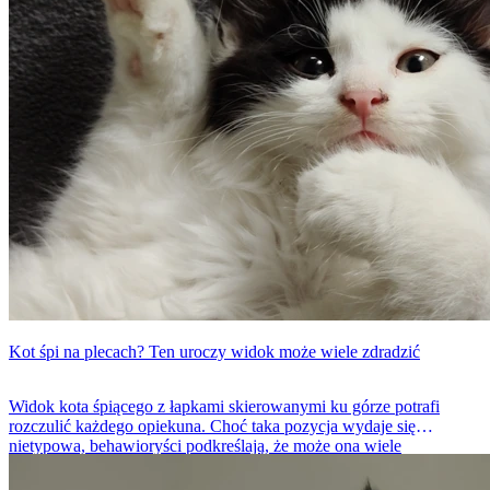
Kot śpi na plecach? Ten uroczy widok może wiele zdradzić
Widok kota śpiącego z łapkami skierowanymi ku górze potrafi
rozczulić każdego opiekuna. Choć taka pozycja wydaje się
nietypowa, behawioryści podkreślają, że może ona wiele
powiedzieć o samopoczuciu zwierzęcia. Najczęściej świadczy o
poczuciu bezpieczeństwa, ale nie tylko. Eksperci wskazują również