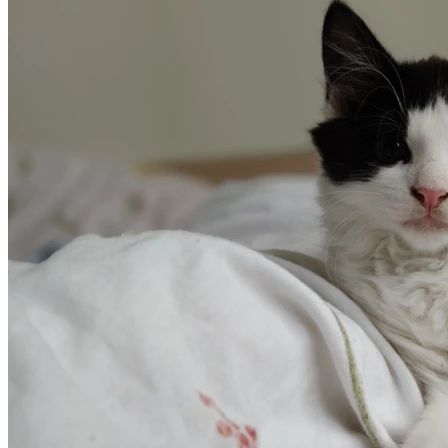
na względy zdrowotne i zwykłą wygodę pupila.