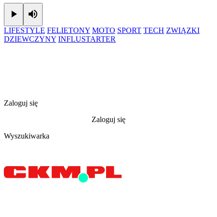
Play
Mute
LIFESTYLE
FELIETONY
MOTO
SPORT
TECH
ZWIĄZKI
DZIEWCZYNY
INFLUSTARTER
Zaloguj się
Zaloguj się
Wyszukiwarka