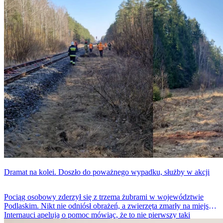
Dramat na kolei. Doszło do poważnego wypadku, służby w akcji
Pociąg osobowy zderzył się z trzema żubrami w województwie
Podlaskim. Nikt nie odniósł obrażeń, a zwierzęta zmarły na miejscu.
Internauci apelują o pomoc mówiąc, że to nie pierwszy taki