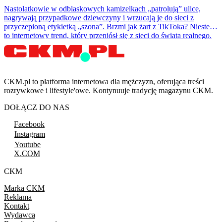
Nastolatkowie w odblaskowych kamizelkach „patrolują” ulice,
nagrywają przypadkowe dziewczyny i wrzucają je do sieci z
przyczepioną etykietką „szona”. Brzmi jak żart z TikToka? Niestety
to internetowy trend, który przeniósł się z sieci do świata realnego.
CKM.pl to platforma internetowa dla mężczyzn, oferująca treści
rozrywkowe i lifestyle'owe. Kontynuuje tradycję magazynu CKM.
DOŁĄCZ DO NAS
Facebook
Instagram
Youtube
X.COM
CKM
Marka CKM
Reklama
Kontakt
Wydawca