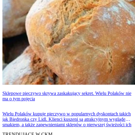
Sklepowe pieczywo skrywa zaskakujący sekret. Wielu Polaków nie
ma o tym pojęcia
Wielu Polaków kupuje pieczywo w popularnych dyskontach takich
jak Biedronka czy Lidl. Klienci kuszeni są atrakcyjnym wyglądem,
smakiem, a także zapewnieniami sklepów o pierwszej świeżości ich
produktów i „wypiekaniu na miejscu”. Jak się jednak okazuje,
TRENDUJĄCE W CKM