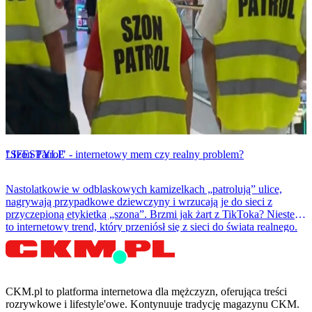
LIFESTYLE
"Szon Patrol" - internetowy mem czy realny problem?
Nastolatkowie w odblaskowych kamizelkach „patrolują” ulice,
nagrywają przypadkowe dziewczyny i wrzucają je do sieci z
przyczepioną etykietką „szona”. Brzmi jak żart z TikToka? Niestety
to internetowy trend, który przeniósł się z sieci do świata realnego.
CKM.pl to platforma internetowa dla mężczyzn, oferująca treści
rozrywkowe i lifestyle'owe. Kontynuuje tradycję magazynu CKM.