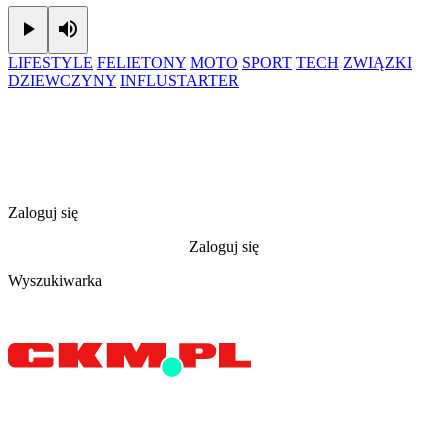
Play
Mute
LIFESTYLE
FELIETONY
MOTO
SPORT
TECH
ZWIĄZKI
DZIEWCZYNY
INFLUSTARTER
Zaloguj się
Zaloguj się
Wyszukiwarka