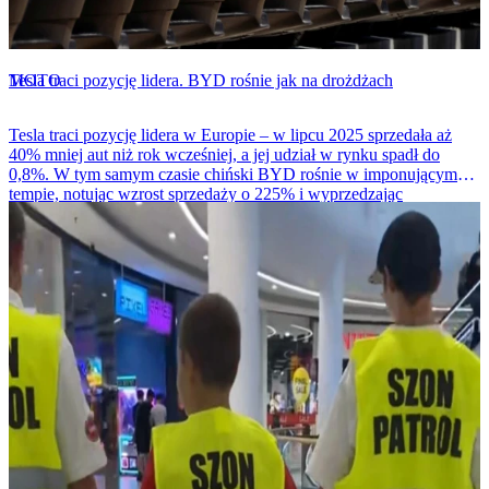
MOTO
Tesla traci pozycję lidera. BYD rośnie jak na drożdżach
Tesla traci pozycję lidera w Europie – w lipcu 2025 sprzedała aż
40% mniej aut niż rok wcześniej, a jej udział w rynku spadł do
0,8%. W tym samym czasie chiński BYD rośnie w imponującym
tempie, notując wzrost sprzedaży o 225% i wyprzedzając
amerykańskiego giganta.