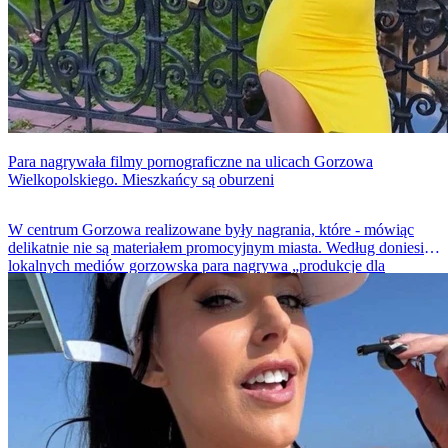
Para nagrywała filmy pornograficzne na ulicach Gorzowa
Wielkopolskiego. Mieszkańcy są oburzeni
W centrum Gorzowa realizowane były nagrania, które - mówiąc
delikatnie nie są materiałem promocyjnym miasta. Według doniesień
lokalnych mediów gorzowska para nagrywa „produkcje dla
dorosłych” w przestrzeni publicznej i zdarza się jej uchwycić na
nich nie tylko samo miasto, ale także mieszkańców.