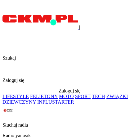
|
Szukaj
Zaloguj się
Zaloguj się
LIFESTYLE
FELIETONY
MOTO
SPORT
TECH
ZWIĄZKI
DZIEWCZYNY
INFLUSTARTER
Słuchaj radia
Radio yanosik