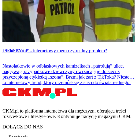
LIFESTYLE
"Szon Patrol" - internetowy mem czy realny problem?
Nastolatkowie w odblaskowych kamizelkach „patrolują” ulice,
nagrywają przypadkowe dziewczyny i wrzucają je do sieci z
przyczepioną etykietką „szona”. Brzmi jak żart z TikToka? Niestety
to internetowy trend, który przeniósł się z sieci do świata realnego.
CKM.pl to platforma internetowa dla mężczyzn, oferująca treści
rozrywkowe i lifestyle'owe. Kontynuuje tradycję magazynu CKM.
DOŁĄCZ DO NAS