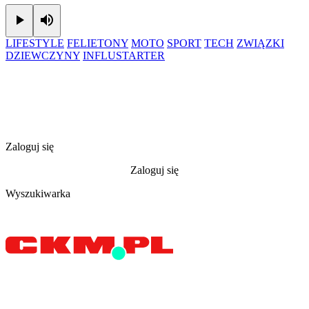
Play
Mute
LIFESTYLE
FELIETONY
MOTO
SPORT
TECH
ZWIĄZKI
DZIEWCZYNY
INFLUSTARTER
Zaloguj się
Zaloguj się
Wyszukiwarka