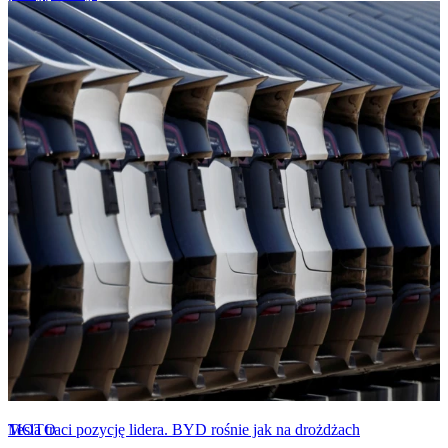
MOTO
Tesla traci pozycję lidera. BYD rośnie jak na drożdżach