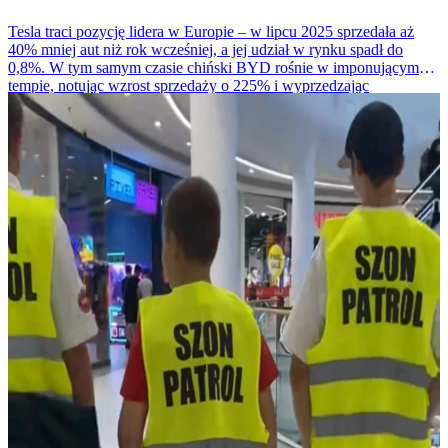
Tesla traci pozycję lidera w Europie – w lipcu 2025 sprzedała aż
40% mniej aut niż rok wcześniej, a jej udział w rynku spadł do
0,8%. W tym samym czasie chiński BYD rośnie w imponującym
tempie, notując wzrost sprzedaży o 225% i wyprzedzając
amerykańskiego giganta.