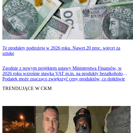
Te produkty podrożeją w 2026 roku. Nawet 20 proc. więcej za
sztukę
Zgodnie z nowym projektem ustawy Ministerstwa Finansów, w
2026 roku wzrośnie stawka VAT m.in. na produkty bezalkoholowe.
Podatek może znacząco zwiększyć ceny produktów, co dotkliwie
odczują konsumenci. To jednak nie jest koniec planowanych zmian.
TRENDUJĄCE W CKM