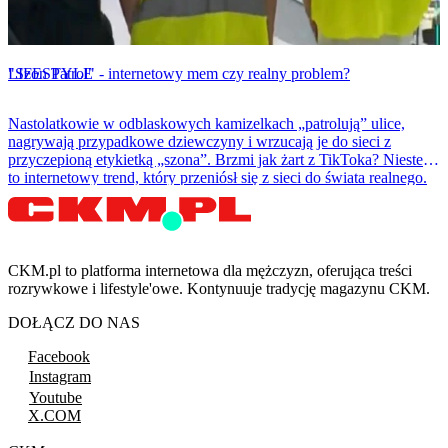
LIFESTYLE
"Szon Patrol" - internetowy mem czy realny problem?
Nastolatkowie w odblaskowych kamizelkach „patrolują” ulice,
nagrywają przypadkowe dziewczyny i wrzucają je do sieci z
przyczepioną etykietką „szona”. Brzmi jak żart z TikToka? Niestety
to internetowy trend, który przeniósł się z sieci do świata realnego.
CKM.pl to platforma internetowa dla mężczyzn, oferująca treści
rozrywkowe i lifestyle'owe. Kontynuuje tradycję magazynu CKM.
DOŁĄCZ DO NAS
Facebook
Instagram
Youtube
X.COM