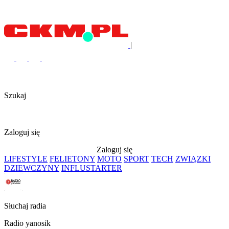
|
Szukaj
Zaloguj się
Zaloguj się
LIFESTYLE
FELIETONY
MOTO
SPORT
TECH
ZWIĄZKI
DZIEWCZYNY
INFLUSTARTER
Słuchaj radia
Radio yanosik