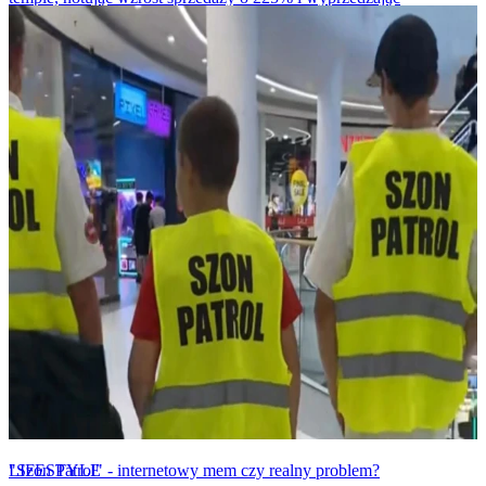
amerykańskiego giganta.
LIFESTYLE
"Szon Patrol" - internetowy mem czy realny problem?