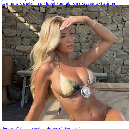
szumu w socialach i podpisał kontrakt z muzyczną wytwórnią
Conora McGregora.
Jessica Gale - poznajcie drugą z bliźniaczek