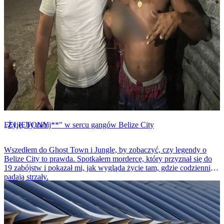
FELIETONY
„Żyję, by zabij**" w sercu gangów Belize City
Wszedłem do Ghost Town i Jungle, by zobaczyć, czy legendy o
Belize City to prawda. Spotkałem mordercę, który przyznał się do
19 zabójstw i pokazał mi, jak wygląda życie tam, gdzie codziennie
padają strzały.