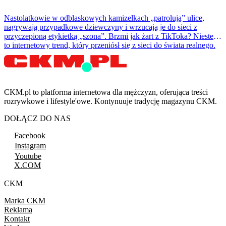
Nastolatkowie w odblaskowych kamizelkach „patrolują” ulice,
nagrywają przypadkowe dziewczyny i wrzucają je do sieci z
przyczepioną etykietką „szona”. Brzmi jak żart z TikToka? Niestety
to internetowy trend, który przeniósł się z sieci do świata realnego.
CKM.pl to platforma internetowa dla mężczyzn, oferująca treści
rozrywkowe i lifestyle'owe. Kontynuuje tradycję magazynu CKM.
DOŁĄCZ DO NAS
Facebook
Instagram
Youtube
X.COM
CKM
Marka CKM
Reklama
Kontakt