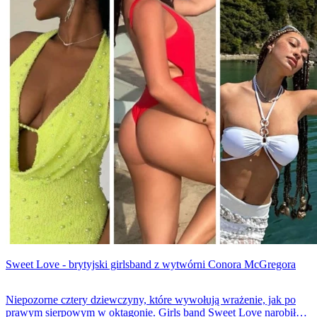
Sweet Love - brytyjski girlsband z wytwórni Conora McGregora
Niepozorne cztery dziewczyny, które wywołują wrażenie, jak po
prawym sierpowym w oktagonie. Girls band Sweet Love narobił