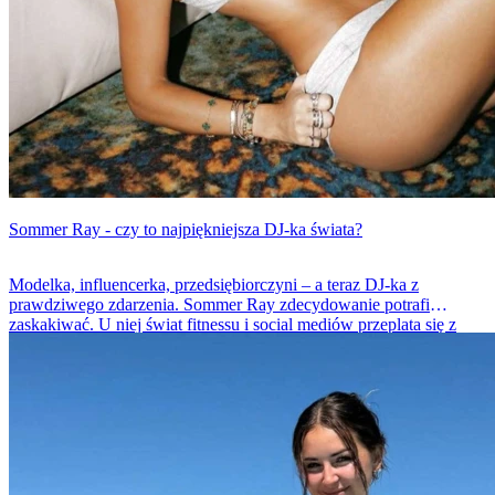
Sommer Ray - czy to najpiękniejsza DJ-ka świata?
Modelka, influencerka, przedsiębiorczyni – a teraz DJ-ka z
prawdziwego zdarzenia. Sommer Ray zdecydowanie potrafi
zaskakiwać. U niej świat fitnessu i social mediów przeplata się z
pulsującą sceną elektronicznej muzyki. Poznaj ją w nowym
wydaniu – za konsoletą i w setach na żywo.