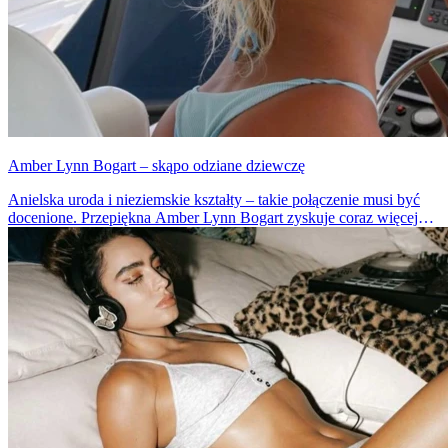
Amber Lynn Bogart – skąpo odziane dziewczę
Anielska uroda i nieziemskie kształty – takie połączenie musi być
docenione. Przepiękna Amber Lynn Bogart zyskuje coraz więcej
fanów na instagramie. Nic dziwnego, w końcu patrząc na tak piękną
blondynkę można oszaleć.