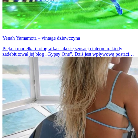
Yenah Yamamota – vintage dziewczyna
Piękna modelka i fotografka stała się sensacja internetu, kiedy
zadebiutował jej blog „Gypsy One”. Dziś jest wpływową postacią
w świecie podróżniczek influencerek. A ty, gdzie byś wyruszył z
Yenah?