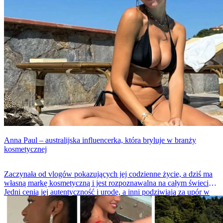
Anna Paul – australijska influencerka, która bryluje w branży
kosmetycznej
Zaczynała od vlogów pokazujących jej codzienne życie, a dziś ma
własną markę kosmetyczną i jest rozpoznawalna na całym świecie.
Jedni cenią jej autentyczność i urodę, a inni podziwiają za upór w
dążeniu do celu. Oczywiście, znajdą się również hejterzy, którzy
przyczepiają się do związanych z nią kontrowersji.