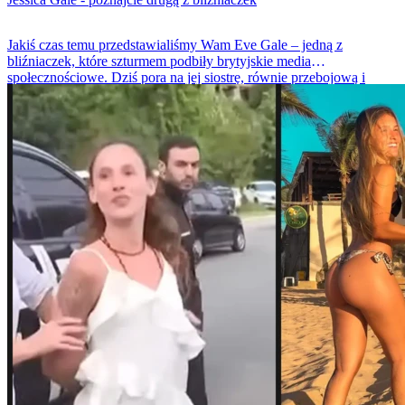
Jakiś czas temu przedstawialiśmy Wam Eve Gale – jedną z
bliźniaczek, które szturmem podbiły brytyjskie media
społecznościowe. Dziś pora na jej siostrę, równie przebojową i
medialną Jess. Tak jak Eve, rozgłos zdobyła dzięki udziałowi w
popularnym reality show, które otworzyło jej drzwi do świata
influencerów.