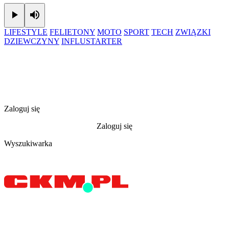
Play
Mute
LIFESTYLE
FELIETONY
MOTO
SPORT
TECH
ZWIĄZKI
DZIEWCZYNY
INFLUSTARTER
Zaloguj się
Zaloguj się
Wyszukiwarka