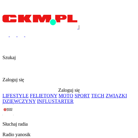
|
Szukaj
Zaloguj się
Zaloguj się
LIFESTYLE
FELIETONY
MOTO
SPORT
TECH
ZWIĄZKI
DZIEWCZYNY
INFLUSTARTER
Słuchaj radia
Radio yanosik