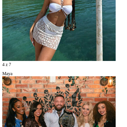
4
z 7
Maya