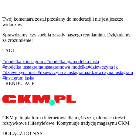
Twój komentarz został przesłany do moderacji i nie jest jeszcze
widoczny.
Sprawdzamy, czy spełnia zasady naszego regulaminu. Dziękujemy
za zrozumienie!
TAGI
#modelka z instagrama
#modelka ig
#modelka insta
#modelka instagram
#instagramowa modelka
#dziewczyna ig
#dziewczyna insta
#dziewczyna z instagrama
#dziewczyna instagram
#instagram laska
TRENDUJĄCE
CKM.pl to platforma internetowa dla mężczyzn, oferująca treści
rozrywkowe i lifestyle'owe. Kontynuuje tradycję magazynu CKM.
DOŁĄCZ DO NAS