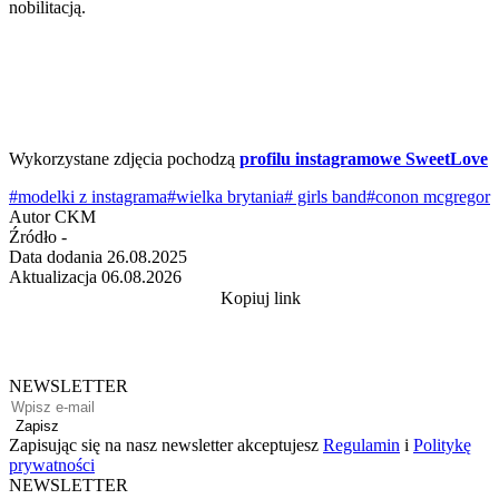
nobilitacją.
Wykorzystane zdjęcia pochodzą
profilu instagramowe SweetLove
#modelki z instagrama
#wielka brytania
# girls band
#conon mcgregor
Autor
CKM
Źródło
-
Data dodania
26.08.2025
Aktualizacja
06.08.2026
Kopiuj link
NEWSLETTER
Zapisz
Zapisując się na nasz newsletter akceptujesz
Regulamin
i
Politykę
prywatności
NEWSLETTER