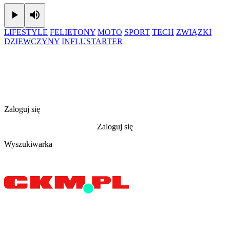
Play
Mute
LIFESTYLE
FELIETONY
MOTO
SPORT
TECH
ZWIĄZKI
DZIEWCZYNY
INFLUSTARTER
Zaloguj się
Zaloguj się
Wyszukiwarka