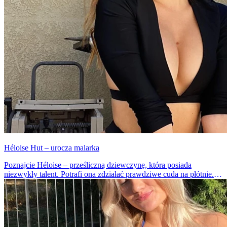
Héloise Hut – urocza malarka
Poznajcie Héloise – prześliczną dziewczynę, która posiada
niezwykły talent. Potrafi ona zdziałać prawdziwe cuda na płótnie.
Dawno nie widzieliśmy tak pięknych dzieł sztuki.