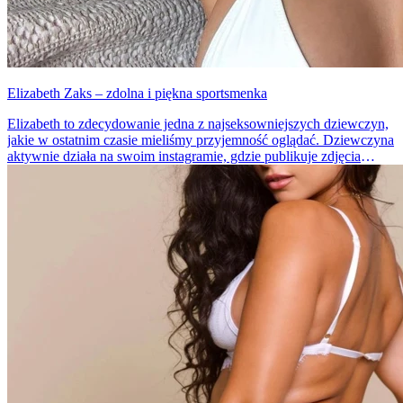
Elizabeth Zaks – zdolna i piękna sportsmenka
Elizabeth to zdecydowanie jedna z najseksowniejszych dziewczyn,
jakie w ostatnim czasie mieliśmy przyjemność oglądać. Dziewczyna
aktywnie działa na swoim instagramie, gdzie publikuje zdjęcia
efektów swoich ćwiczeń... w bardzo skąpych strojach.