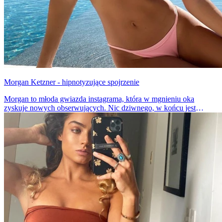
Morgan Ketzner - hipnotyzujące spojrzenie
Morgan to młoda gwiazda instagrama, która w mgnieniu oka
zyskuje nowych obserwujących. Nic dziwnego, w końcu jest
prześliczna i ma wspaniałą figurę, a dodatkowo bardzo chętnie
pokazuje się w bikini.