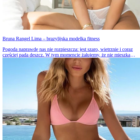
Bruna Rangel Lima – brazylijska modelka fitness
Pogoda naprawdę nas nie rozpieszcza: jest szaro, wietrznie i coraz
częściej pada deszcz. W tym momencie żałujemy, że nie mieszkamy
w Brazylii, gdzie w ciągu najbliższych dni temperatura będzie się
wahać ok. 25 stopni Celsjusza. Jest jeszcze jeden powód, dla
którego chcielibyśmy się tam znaleźć.