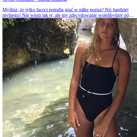
Myślisz, że tylko faceci potrafią grać w piłkę nożną? Nic bardziej
mylnego! Nie wiem jak ty, ale my zdecydowanie wolelibyśmy pójść
na boisko z Taylor. Ta dziewczyna udowadnia, że kobiety też mają
szanse w tym sporcie.