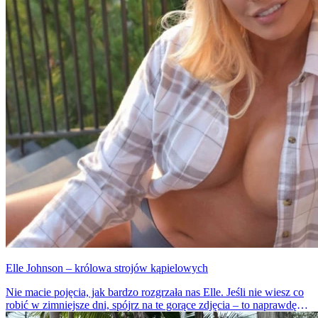
Elle Johnson – królowa strojów kąpielowych
Nie macie pojęcia, jak bardzo rozgrzała nas Elle. Jeśli nie wiesz co
robić w zimniejsze dni, spójrz na te gorące zdjęcia – to naprawdę
działa. Dziewczyna jest niezwykle atrakcyjna i seksowna.