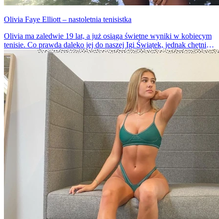
Olivia Faye Elliott – nastoletnia tenisistka
Olivia ma zaledwie 19 lat, a już osiąga świetne wyniki w kobiecym
tenisie. Co prawda daleko jej do naszej Igi Świątek, jednak chętnie
patrzymy na takie młode talenty i niewątpliwie będziemy kibicować
w dalszej karierze.