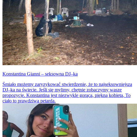
Konstantina Gianni – seksowna DJ–ka
Śmiało możemy zaryzykować stwierdzenie, że to najseksowniejsza
DJ–ka na świecie. Jeśli się mylimy, chętnie zobaczymy wasze
propozycje. Konstantina jest niezwykle gorącą, piękną kobietą. To
ciało to prawdziwa petarda.