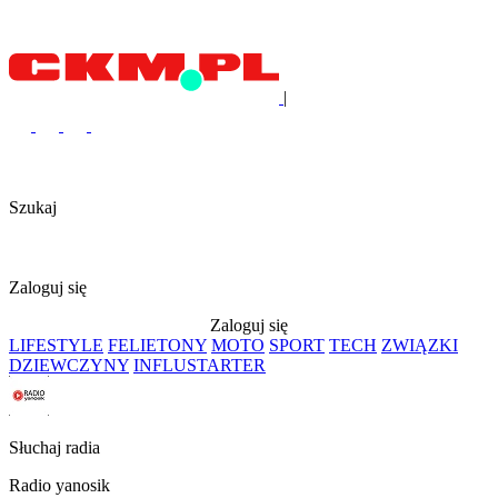
|
Szukaj
Zaloguj się
Zaloguj się
LIFESTYLE
FELIETONY
MOTO
SPORT
TECH
ZWIĄZKI
DZIEWCZYNY
INFLUSTARTER
Słuchaj radia
Radio yanosik