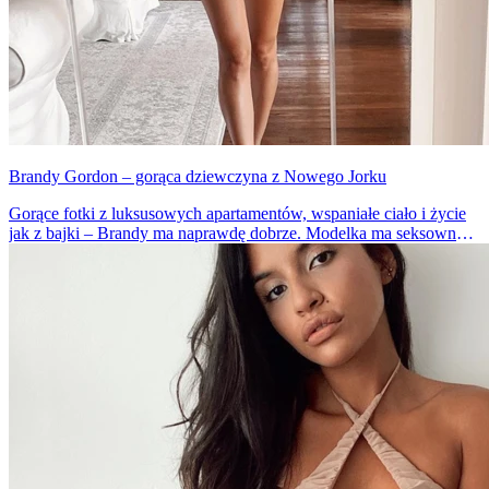
Brandy Gordon – gorąca dziewczyna z Nowego Jorku
Gorące fotki z luksusowych apartamentów, wspaniałe ciało i życie
jak z bajki – Brandy ma naprawdę dobrze. Modelka ma seksowne
ciało i czarujące spojrzenie.