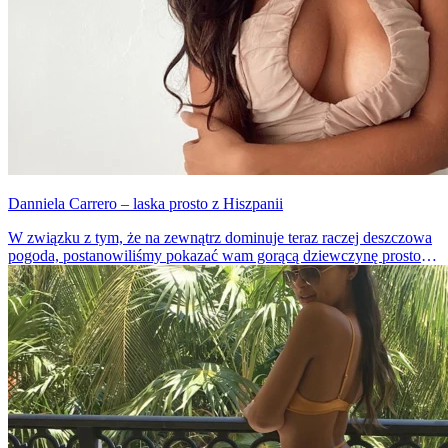
Danniela Carrero – laska prosto z Hiszpanii
W związku z tym, że na zewnątrz dominuje teraz raczej deszczowa
pogoda, postanowiliśmy pokazać wam gorącą dziewczynę prosto z
słonecznej Hiszpanii. Uważajcie, by nie dostać szoku termicznego,
bo patrząc na tę modelkę, to bardzo prawdopodobne.