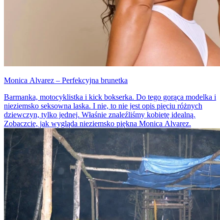
Monica Alvarez – Perfekcyjna brunetka
Barmanka, motocyklistka i kick bokserka. Do tego gorąca modelka i
nieziemsko seksowna laska. I nie, to nie jest opis pięciu różnych
dziewczyn, tylko jednej. Właśnie znaleźliśmy kobietę idealną.
Zobaczcie, jak wygląda nieziemsko piękna Monica Alvarez.