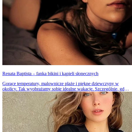
Renata Baptista – fanka bikini i kąpieli słonecznych
Gorące temperatury, malownicze plaże i piękne dziewczyny w
okolicy. Tak wyobrażamy sobie idealne wakacje. Szczególnie, gdy
szaro za oknem, uciekamy myślami do słonecznych miejsc. Patrząc
na Renatę, chętnie znaleźlibyśmy się teraz w Rio De Janeiro.