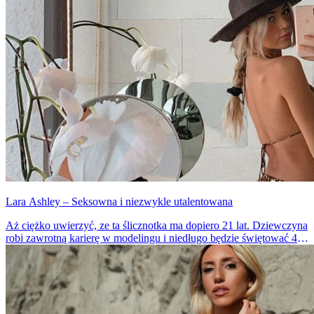
Lara Ashley – Seksowna i niezwykle utalentowana
Aż ciężko uwierzyć, ze ta ślicznotka ma dopiero 21 lat. Dziewczyna
robi zawrotną karierę w modelingu i niedługo będzie świętować 400
tys. obserwujących na instagramie.