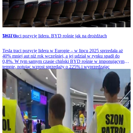
MOTO
Tesla traci pozycję lidera. BYD rośnie jak na drożdżach
Tesla traci pozycję lidera w Europie – w lipcu 2025 sprzedała aż
40% mniej aut niż rok wcześniej, a jej udział w rynku spadł do
0,8%. W tym samym czasie chiński BYD rośnie w imponującym
tempie, notując wzrost sprzedaży o 225% i wyprzedzając
amerykańskiego giganta.