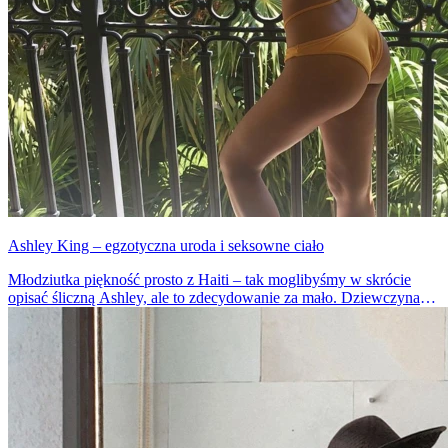
Ashley King – egzotyczna uroda i seksowne ciało
Młodziutka piękność prosto z Haiti – tak moglibyśmy w skrócie
opisać śliczną Ashley, ale to zdecydowanie za mało. Dziewczyna
jest szczęśliwą posiadaczką nietypowej i niezwykle pociągającej
urody.