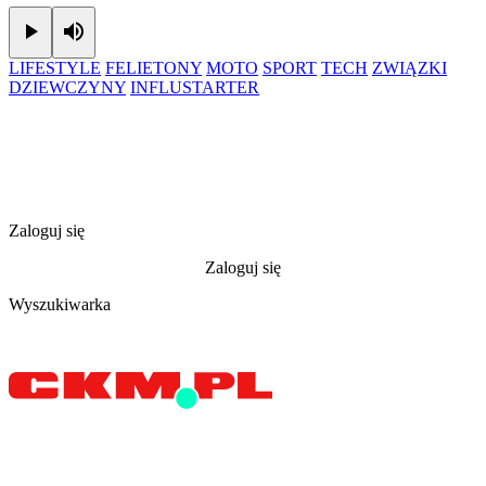
Play
Mute
LIFESTYLE
FELIETONY
MOTO
SPORT
TECH
ZWIĄZKI
DZIEWCZYNY
INFLUSTARTER
Zaloguj się
Zaloguj się
Wyszukiwarka