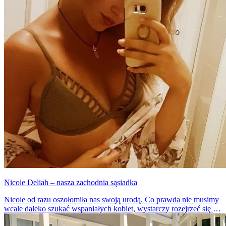
Nicole Deliah – nasza zachodnia sąsiadka
Nicole od razu oszołomiła nas swoją urodą. Co prawda nie musimy
wcale daleko szukać wspaniałych kobiet, wystarczy rozejrzeć się po
okolicy. W tej sytuacji jednak zobaczyliśmy sąsiadkę z Niemiec i