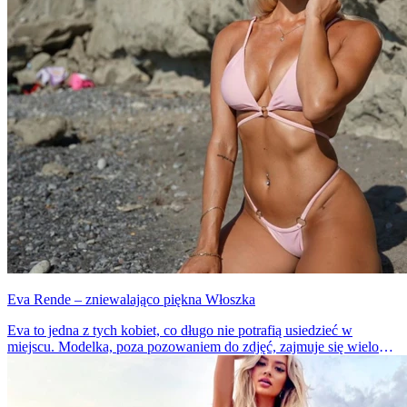
Eva Rende – zniewalająco piękna Włoszka
Eva to jedna z tych kobiet, co długo nie potrafią usiedzieć w
miejscu. Modelka, poza pozowaniem do zdjęć, zajmuje się wieloma
kreatywnymi projektami. Jak za nią nadążyć?