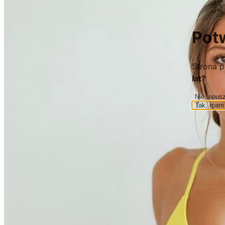
Pot
Strona p
lat?
Nie, opus
Tak, mam 