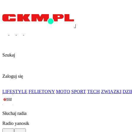
|
Szukaj
Zaloguj się
LIFESTYLE
FELIETONY
MOTO
SPORT
TECH
ZWIĄZKI
DZ
Słuchaj radia
Radio yanosik