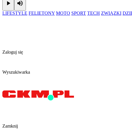
Play
Mute
LIFESTYLE
FELIETONY
MOTO
SPORT
TECH
ZWIĄZKI
DZ
Zaloguj się
Wyszukiwarka
Zamknij