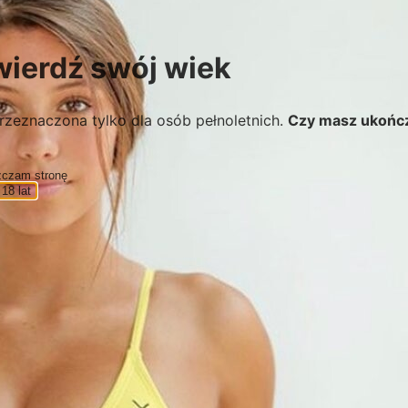
wierdź swój wiek
rzeznaczona tylko dla osób pełnoletnich.
Czy masz ukońc
zczam stronę
18 lat