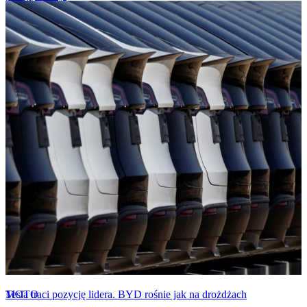
MOTO
Tesla traci pozycję lidera. BYD rośnie jak na drożdżach