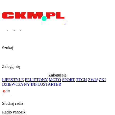
|
Szukaj
Zaloguj się
Zaloguj się
LIFESTYLE
FELIETONY
MOTO
SPORT
TECH
ZWIĄZKI
DZIEWCZYNY
INFLUSTARTER
Słuchaj radia
Radio yanosik