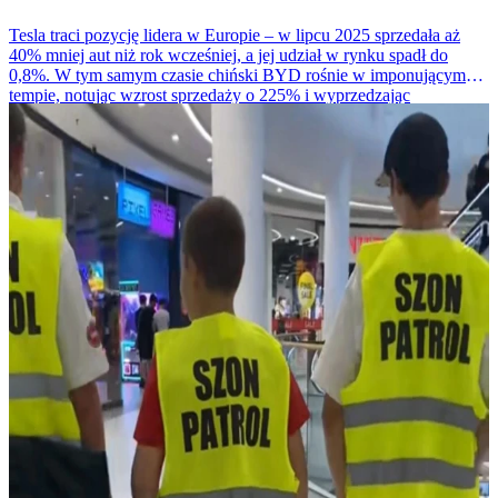
Tesla traci pozycję lidera w Europie – w lipcu 2025 sprzedała aż
40% mniej aut niż rok wcześniej, a jej udział w rynku spadł do
0,8%. W tym samym czasie chiński BYD rośnie w imponującym
tempie, notując wzrost sprzedaży o 225% i wyprzedzając
amerykańskiego giganta.