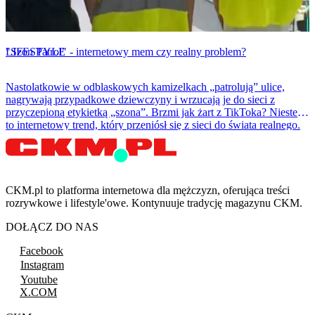
LIFESTYLE
"Szon Patrol" - internetowy mem czy realny problem?
Nastolatkowie w odblaskowych kamizelkach „patrolują” ulice,
nagrywają przypadkowe dziewczyny i wrzucają je do sieci z
przyczepioną etykietką „szona”. Brzmi jak żart z TikToka? Niestety
to internetowy trend, który przeniósł się z sieci do świata realnego.
CKM.pl to platforma internetowa dla mężczyzn, oferująca treści
rozrywkowe i lifestyle'owe. Kontynuuje tradycję magazynu CKM.
DOŁĄCZ DO NAS
Facebook
Instagram
Youtube
X.COM