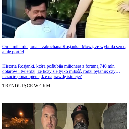
On – miliarder, ona – zakochana Rosjanka. Mówi, że wybrała serce,
a nie portfel
Historia Rosjanki, która poślubiła milionera z fortuną 740 mln
dolarów i twierdzi, że liczy się tylko miłość, rodzi pytanie: czy
uczucie ponad pieniądze naprawdę istnieje?
TRENDUJĄCE W CKM