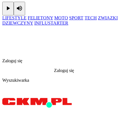
Play
Mute
LIFESTYLE
FELIETONY
MOTO
SPORT
TECH
ZWIĄZKI
DZIEWCZYNY
INFLUSTARTER
Zaloguj się
Zaloguj się
Wyszukiwarka