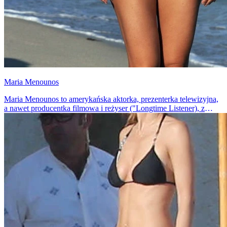
Maria Menounos
Maria Menounos to amerykańska aktorka, prezenterka telewizyjna,
a nawet producentka filmowa i reżyser ("Longtime Listener), z
greckimi korzeniami i zgrabnym, zadbanym ciałkiem.