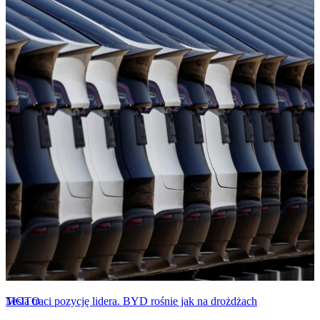
MOTO
Tesla traci pozycję lidera. BYD rośnie jak na drożdżach