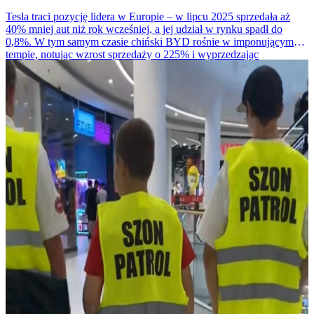
Tesla traci pozycję lidera w Europie – w lipcu 2025 sprzedała aż
40% mniej aut niż rok wcześniej, a jej udział w rynku spadł do
0,8%. W tym samym czasie chiński BYD rośnie w imponującym
tempie, notując wzrost sprzedaży o 225% i wyprzedzając
amerykańskiego giganta.