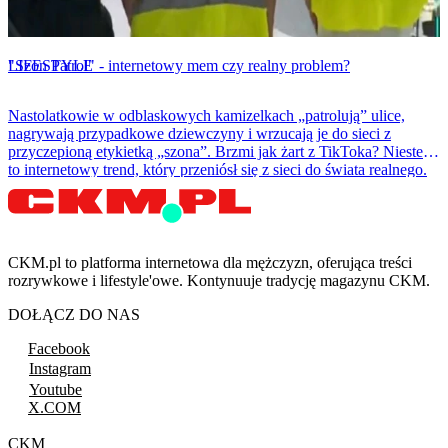
LIFESTYLE
"Szon Patrol" - internetowy mem czy realny problem?
Nastolatkowie w odblaskowych kamizelkach „patrolują” ulice,
nagrywają przypadkowe dziewczyny i wrzucają je do sieci z
przyczepioną etykietką „szona”. Brzmi jak żart z TikToka? Niestety
to internetowy trend, który przeniósł się z sieci do świata realnego.
CKM.pl to platforma internetowa dla mężczyzn, oferująca treści
rozrywkowe i lifestyle'owe. Kontynuuje tradycję magazynu CKM.
DOŁĄCZ DO NAS
Facebook
Instagram
Youtube
X.COM
CKM