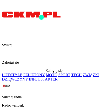
|
Szukaj
Zaloguj się
Zaloguj się
LIFESTYLE
FELIETONY
MOTO
SPORT
TECH
ZWIĄZKI
DZIEWCZYNY
INFLUSTARTER
Słuchaj radia
Radio yanosik