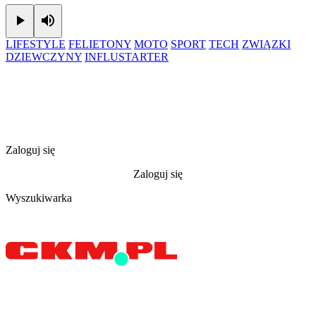
Play
Mute
LIFESTYLE
FELIETONY
MOTO
SPORT
TECH
ZWIĄZKI
DZIEWCZYNY
INFLUSTARTER
Zaloguj się
Zaloguj się
Wyszukiwarka