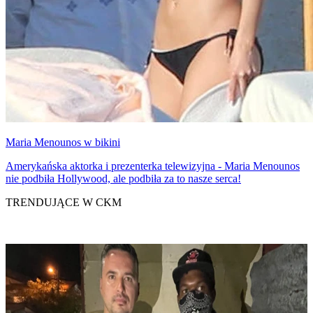
Maria Menounos w bikini
Amerykańska aktorka i prezenterka telewizyjna - Maria Menounos
nie podbiła Hollywood, ale podbiła za to nasze serca!
TRENDUJĄCE W CKM