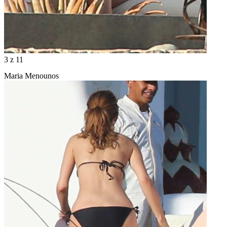
3
z 11
Maria Menounos