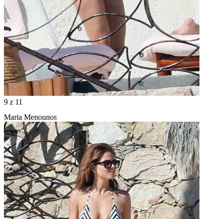
9
z 11
Maria Menounos