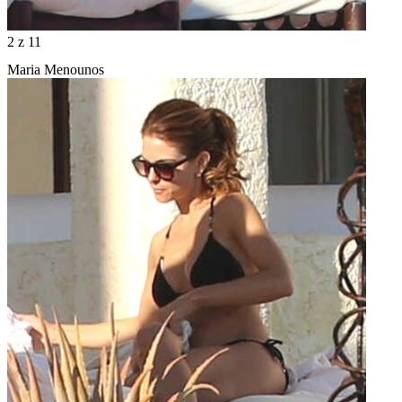
2
z 11
Maria Menounos