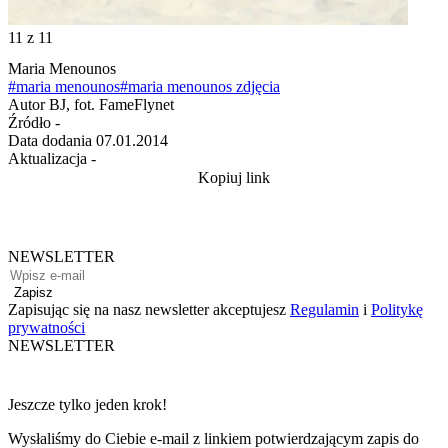
11
z 11
Maria Menounos
#maria menounos
#maria menounos zdjęcia
Autor
BJ, fot. FameFlynet
Źródło
-
Data dodania
07.01.2014
Aktualizacja
-
Kopiuj link
NEWSLETTER
Zapisz
Zapisując się na nasz newsletter akceptujesz
Regulamin
i
Politykę
prywatności
NEWSLETTER
Jeszcze tylko jeden krok!
Wysłaliśmy do Ciebie e-mail z linkiem potwierdzającym zapis do