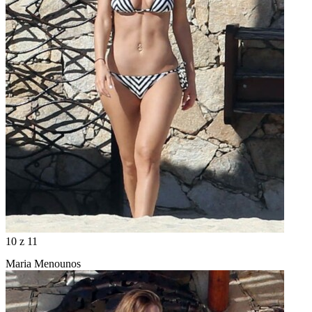
10
z 11
Maria Menounos