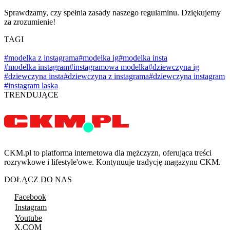
Sprawdzamy, czy spełnia zasady naszego regulaminu. Dziękujemy
za zrozumienie!
TAGI
#modelka z instagrama
#modelka ig
#modelka insta
#modelka instagram
#instagramowa modelka
#dziewczyna ig
#dziewczyna insta
#dziewczyna z instagrama
#dziewczyna instagram
#instagram laska
TRENDUJĄCE
CKM.pl to platforma internetowa dla mężczyzn, oferująca treści
rozrywkowe i lifestyle'owe. Kontynuuje tradycję magazynu CKM.
DOŁĄCZ DO NAS
Facebook
Instagram
Youtube
X.COM