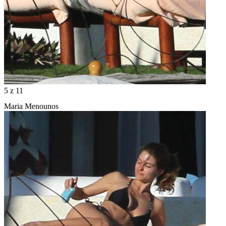
5
z 11
Maria Menounos