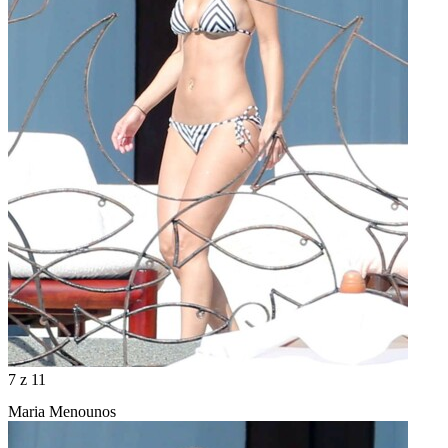
7
z 11
Maria Menounos