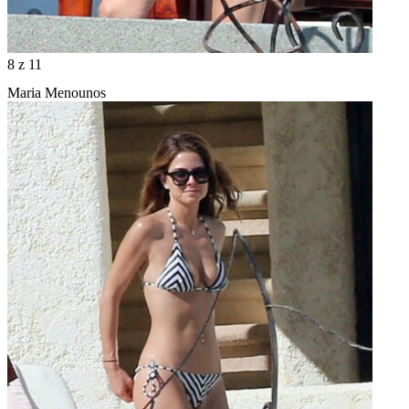
8
z 11
Maria Menounos