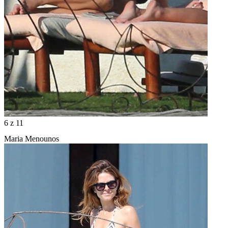
6
z 11
Maria Menounos