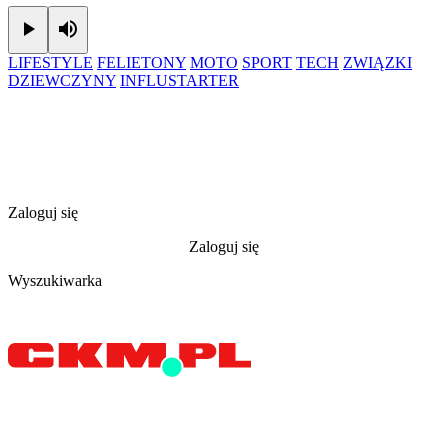
Play
Mute
LIFESTYLE
FELIETONY
MOTO
SPORT
TECH
ZWIĄZKI
DZIEWCZYNY
INFLUSTARTER
Zaloguj się
Zaloguj się
Wyszukiwarka