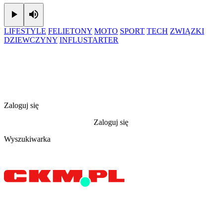
Play
Mute
LIFESTYLE
FELIETONY
MOTO
SPORT
TECH
ZWIĄZKI
DZIEWCZYNY
INFLUSTARTER
Zaloguj się
Zaloguj się
Wyszukiwarka