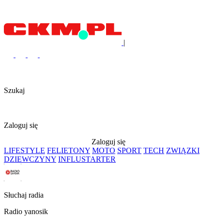
|
Szukaj
Zaloguj się
Zaloguj się
LIFESTYLE
FELIETONY
MOTO
SPORT
TECH
ZWIĄZKI
DZIEWCZYNY
INFLUSTARTER
Słuchaj radia
Radio yanosik