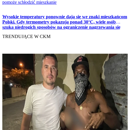
pomoże schłodzić mieszkanie
Wysokie temperatury ponownie dają się we znaki mieszkańcom
Polski. Gdy termometry pokazują ponad 30°C, wiele osób
szuka niedrogich sposobów na ograniczenie nagrzewania się
mieszkań. Jednym z takich rozwiązań jest roleta
TRENDUJĄCE W CKM
termoizolacyjna dostępna w ofercie Lidla, której cena zaczyna
się od około 10 zł.