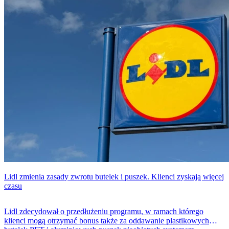
Lidl zmienia zasady zwrotu butelek i puszek. Klienci zyskają więcej
czasu
Lidl zdecydował o przedłużeniu programu, w ramach którego
klienci mogą otrzymać bonus także za oddawanie plastikowych