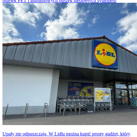
butelek PET i aluminiowych puszek nieobjętych systemem
kaucyjnym. Sieć poinformowała, że akcja potrwa dłużej niż
pierwotnie zakładano.
Upały nie odpuszczają. W Lidlu można kupić prosty gadżet, który