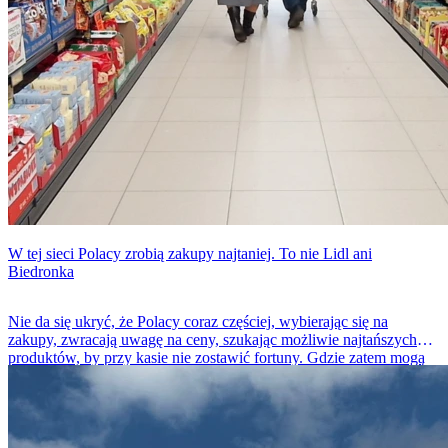
W tej sieci Polacy zrobią zakupy najtaniej. To nie Lidl ani
Biedronka
Nie da się ukryć, że Polacy coraz częściej, wybierając się na
zakupy, zwracają uwagę na ceny, szukając możliwie najtańszych
produktów, by przy kasie nie zostawić fortuny. Gdzie zatem mogą
kupić produkty w atrakcyjnych cenach, niższych niż u konkurencji?
Listopadowe dane nie pozostawiają złudzeń.