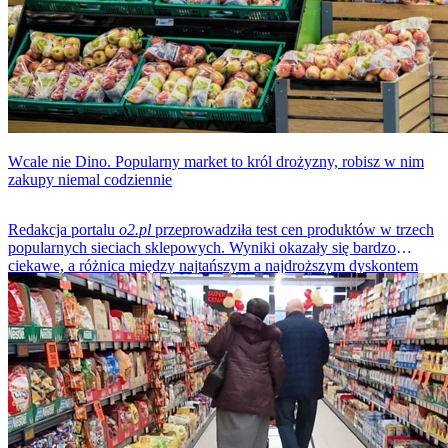
Wcale nie Dino. Popularny market to król drożyzny, robisz w nim
zakupy niemal codziennie
Redakcja portalu
o2.pl
przeprowadziła test cen produktów w trzech
popularnych sieciach sklepowych. Wyniki okazały się bardzo
ciekawe, a różnica między najtańszym a najdroższym dyskontem
zaskoczyła konsumentów. Czy poznaliśmy najdroższy market w
grudniu 2025 roku?