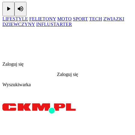
Play
Mute
LIFESTYLE
FELIETONY
MOTO
SPORT
TECH
ZWIĄZKI
DZIEWCZYNY
INFLUSTARTER
Zaloguj się
Zaloguj się
Wyszukiwarka