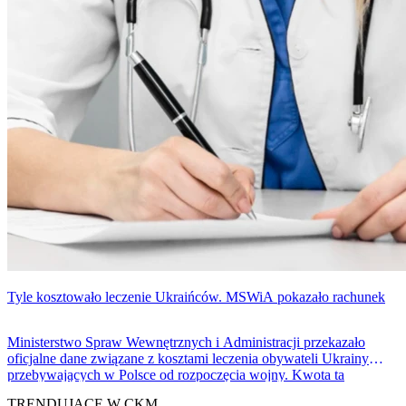
Tyle kosztowało leczenie Ukraińców. MSWiA pokazało rachunek
Ministerstwo Spraw Wewnętrznych i Administracji przekazało
oficjalne dane związane z kosztami leczenia obywateli Ukrainy
przebywających w Polsce od rozpoczęcia wojny. Kwota ta
wyniosła ponad 2 miliardy złotych i wiadomo, ile osób skorzystało z
TRENDUJĄCE W CKM