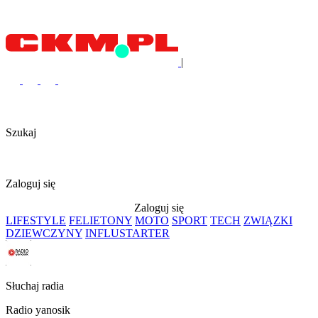
|
Szukaj
Zaloguj się
Zaloguj się
LIFESTYLE
FELIETONY
MOTO
SPORT
TECH
ZWIĄZKI
DZIEWCZYNY
INFLUSTARTER
Słuchaj radia
Radio yanosik