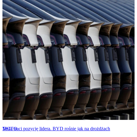
MOTO
Tesla traci pozycję lidera. BYD rośnie jak na drożdżach