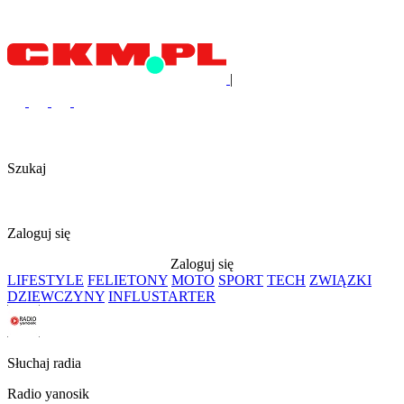
|
Szukaj
Zaloguj się
Zaloguj się
LIFESTYLE
FELIETONY
MOTO
SPORT
TECH
ZWIĄZKI
DZIEWCZYNY
INFLUSTARTER
Słuchaj radia
Radio yanosik