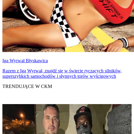
Iga Wyrwał Błyskawica
Razem z Igą Wyrwał, znajdź się w świecie ryczących silników,
superszybkich samochodów i słynnych torów wyścigowych
TRENDUJĄCE W CKM