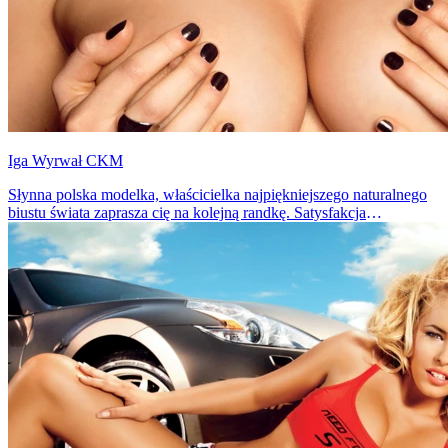
Iga Wyrwał CKM
Słynna polska modelka, właścicielka najpiękniejszego naturalnego
biustu świata zaprasza cię na kolejną randkę. Satysfakcja
gwarantowana!