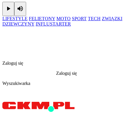
Play
Mute
LIFESTYLE
FELIETONY
MOTO
SPORT
TECH
ZWIĄZKI
DZIEWCZYNY
INFLUSTARTER
Zaloguj się
Zaloguj się
Wyszukiwarka