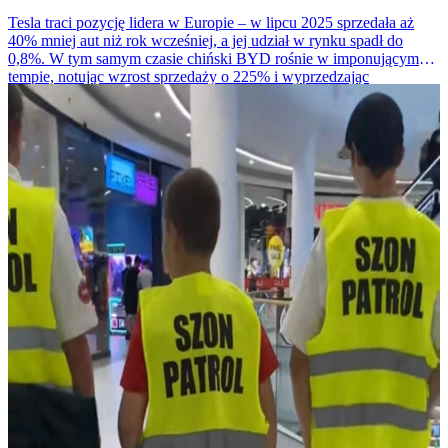
Tesla traci pozycję lidera w Europie – w lipcu 2025 sprzedała aż
40% mniej aut niż rok wcześniej, a jej udział w rynku spadł do
0,8%. W tym samym czasie chiński BYD rośnie w imponującym
tempie, notując wzrost sprzedaży o 225% i wyprzedzając
amerykańskiego giganta.