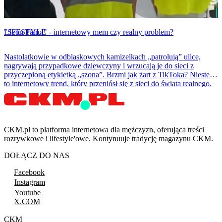
LIFESTYLE
"Szon Patrol" - internetowy mem czy realny problem?
Nastolatkowie w odblaskowych kamizelkach „patrolują” ulice,
nagrywają przypadkowe dziewczyny i wrzucają je do sieci z
przyczepioną etykietką „szona”. Brzmi jak żart z TikToka? Niestety
to internetowy trend, który przeniósł się z sieci do świata realnego.
CKM.pl to platforma internetowa dla mężczyzn, oferująca treści
rozrywkowe i lifestyle'owe. Kontynuuje tradycję magazynu CKM.
DOŁĄCZ DO NAS
Facebook
Instagram
Youtube
X.COM
CKM