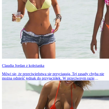
Claudia Jordan z koleżanką
Mówi się, że przeciwieństwa się przyciągają. Tej zasady chyba nie
można odnieść jednak do przyjaciółek. W przeciwnym razie
kumpelka Claudii Jordan musiałaby być brzydka jak noc. A nie
jest... Oj, nie jest...