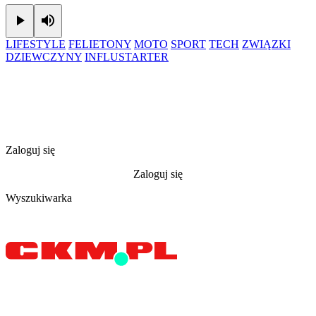
Play
Mute
LIFESTYLE
FELIETONY
MOTO
SPORT
TECH
ZWIĄZKI
DZIEWCZYNY
INFLUSTARTER
Zaloguj się
Zaloguj się
Wyszukiwarka