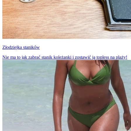
Złodziejka staników
Nie ma to jak zabrać stanik koleżanki i zostawić ją topless na plaży!