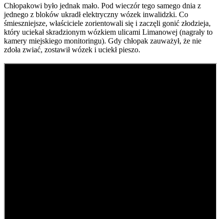
Chłopakowi było jednak mało. Pod wieczór tego samego dnia z
jednego z bloków ukradł elektryczny wózek inwalidzki. Co
śmieszniejsze, właściciele zorientowali się i zaczęli gonić złodzieja,
który uciekał skradzionym wózkiem ulicami Limanowej (nagrały to
kamery miejskiego monitoringu). Gdy chłopak zauważył, że nie
zdoła zwiać, zostawił wózek i uciekł pieszo.