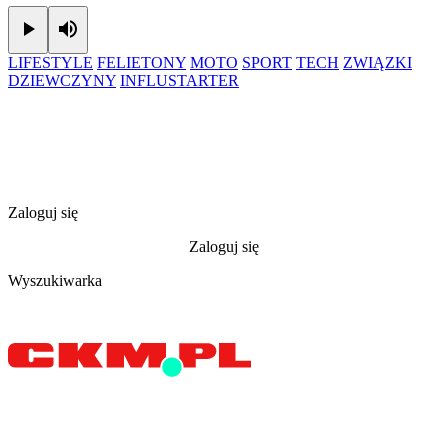
Play
Mute
LIFESTYLE
FELIETONY
MOTO
SPORT
TECH
ZWIĄZKI
DZIEWCZYNY
INFLUSTARTER
Zaloguj się
Zaloguj się
Wyszukiwarka