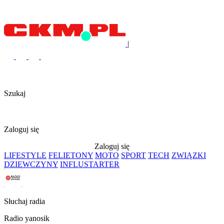
|
Szukaj
Zaloguj się
Zaloguj się
LIFESTYLE
FELIETONY
MOTO
SPORT
TECH
ZWIĄZKI
DZIEWCZYNY
INFLUSTARTER
Słuchaj radia
Radio yanosik