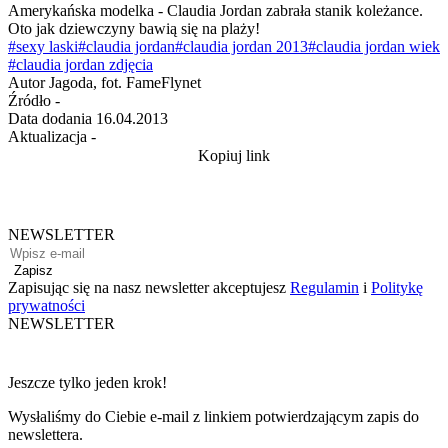
Amerykańska modelka - Claudia Jordan zabrała stanik koleżance.
Oto jak dziewczyny bawią się na plaży!
#sexy laski
#claudia jordan
#claudia jordan 2013
#claudia jordan wiek
#claudia jordan zdjęcia
Autor
Jagoda, fot. FameFlynet
Źródło
-
Data dodania
16.04.2013
Aktualizacja
-
Kopiuj link
NEWSLETTER
Zapisz
Zapisując się na nasz newsletter akceptujesz
Regulamin
i
Politykę
prywatności
NEWSLETTER
Jeszcze tylko jeden krok!
Wysłaliśmy do Ciebie e-mail z linkiem potwierdzającym zapis do
newslettera.