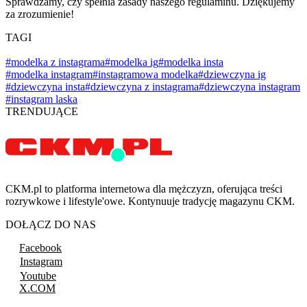
Sprawdzamy, czy spełnia zasady naszego regulaminu. Dziękujemy
za zrozumienie!
TAGI
#modelka z instagrama
#modelka ig
#modelka insta
#modelka instagram
#instagramowa modelka
#dziewczyna ig
#dziewczyna insta
#dziewczyna z instagrama
#dziewczyna instagram
#instagram laska
TRENDUJĄCE
CKM.pl to platforma internetowa dla mężczyzn, oferująca treści
rozrywkowe i lifestyle'owe. Kontynuuje tradycję magazynu CKM.
DOŁĄCZ DO NAS
Facebook
Instagram
Youtube
X.COM