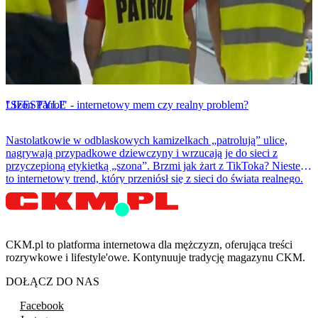
LIFESTYLE
"Szon Patrol" - internetowy mem czy realny problem?
Nastolatkowie w odblaskowych kamizelkach „patrolują” ulice,
nagrywają przypadkowe dziewczyny i wrzucają je do sieci z
przyczepioną etykietką „szona”. Brzmi jak żart z TikToka? Niestety
to internetowy trend, który przeniósł się z sieci do świata realnego.
CKM.pl to platforma internetowa dla mężczyzn, oferująca treści
rozrywkowe i lifestyle'owe. Kontynuuje tradycję magazynu CKM.
DOŁĄCZ DO NAS
Facebook