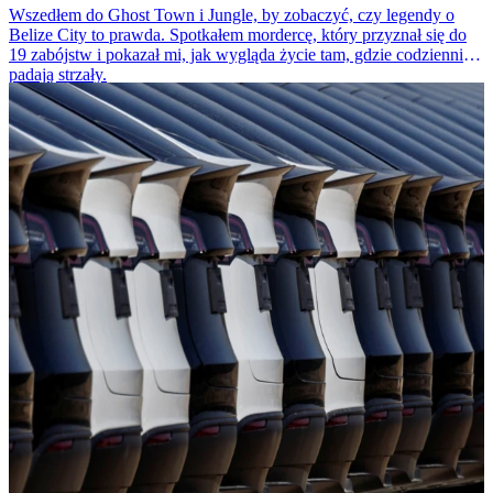
Wszedłem do Ghost Town i Jungle, by zobaczyć, czy legendy o
Belize City to prawda. Spotkałem mordercę, który przyznał się do
19 zabójstw i pokazał mi, jak wygląda życie tam, gdzie codziennie
padają strzały.