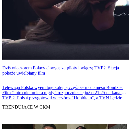
Dziś wieczorem Polacy chwycą za piloty i włączą TVP2. Stacja
pokaże uwielbiany film
Telewizja Polska wyemituje kolejną część serii o Jamesu Bondzie.
Film "Jutro nie umiera nigdy" rozpocznie się już o 21:25 na kanale
TVP 2. Polsat przygotował wieczór z "Hobbitem", a TVN będzie
transmitował koncert muzyki filmowej.
TRENDUJĄCE W CKM