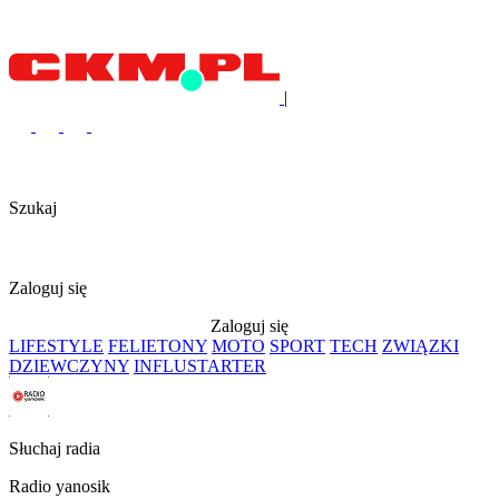
|
Szukaj
Zaloguj się
Zaloguj się
LIFESTYLE
FELIETONY
MOTO
SPORT
TECH
ZWIĄZKI
DZIEWCZYNY
INFLUSTARTER
Słuchaj radia
Radio yanosik