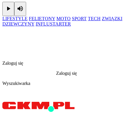
Play
Mute
LIFESTYLE
FELIETONY
MOTO
SPORT
TECH
ZWIĄZKI
DZIEWCZYNY
INFLUSTARTER
Zaloguj się
Zaloguj się
Wyszukiwarka