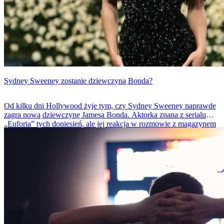
Sydney Sweeney zostanie dziewczyną Bonda?
Od kilku dni Hollywood żyje tym, czy Sydney Sweeney naprawdę
zagra nową dziewczynę Jamesa Bonda. Aktorka znana z serialu
„Euforia” tych doniesień, ale jej reakcja w rozmowie z magazynem
Variety wystarczyła, by rozbudzić wyobraźnię fanów.