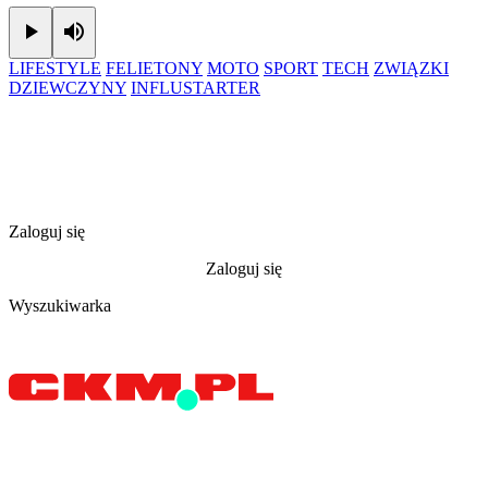
Play
Mute
LIFESTYLE
FELIETONY
MOTO
SPORT
TECH
ZWIĄZKI
DZIEWCZYNY
INFLUSTARTER
Zaloguj się
Zaloguj się
Wyszukiwarka