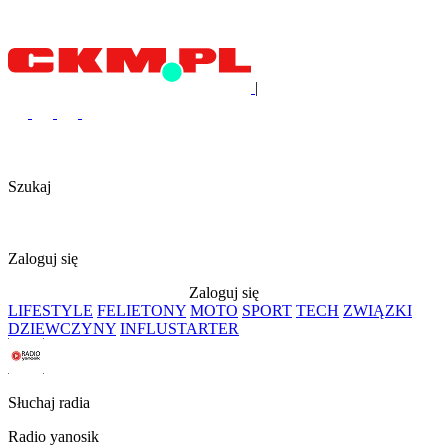
|
Szukaj
Zaloguj się
Zaloguj się
LIFESTYLE
FELIETONY
MOTO
SPORT
TECH
ZWIĄZKI
DZIEWCZYNY
INFLUSTARTER
Słuchaj radia
Radio yanosik