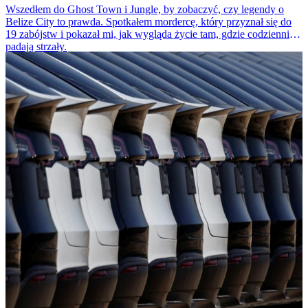
Wszedłem do Ghost Town i Jungle, by zobaczyć, czy legendy o
Belize City to prawda. Spotkałem mordercę, który przyznał się do
19 zabójstw i pokazał mi, jak wygląda życie tam, gdzie codziennie
padają strzały.