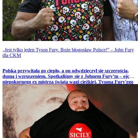
„Jest tylko jeden Tyson Fury. Boże błogosław Polsce!” – John Fury
dla CKM
Polska przywitała go ciepło, a on odwdzięczył się szczerością,
dumą i wzruszeniem. Spotkaliśmy się z Johnem Fury’m – ojcem
niepokornego ex mistrza świata wagi ciężkiej, Tysona Fury'ego
w Warszawie – gdzie brał udział w challengu firmy
XTB -
Where your money works - with Tyson Fury.
John opowiedział
nam o rodzinie, pasji, mentalnej sile boksera i wyjątkowej więzi,
jaka łączy go z synem.