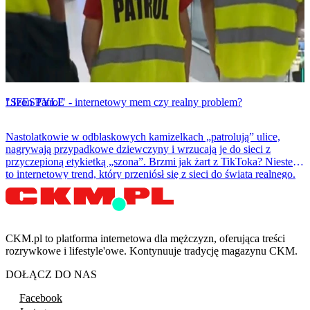
LIFESTYLE
"Szon Patrol" - internetowy mem czy realny problem?
Nastolatkowie w odblaskowych kamizelkach „patrolują” ulice,
nagrywają przypadkowe dziewczyny i wrzucają je do sieci z
przyczepioną etykietką „szona”. Brzmi jak żart z TikToka? Niestety
to internetowy trend, który przeniósł się z sieci do świata realnego.
CKM.pl to platforma internetowa dla mężczyzn, oferująca treści
rozrywkowe i lifestyle'owe. Kontynuuje tradycję magazynu CKM.
DOŁĄCZ DO NAS
Facebook