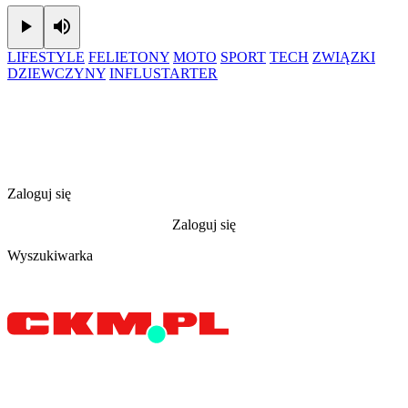
Play
Mute
LIFESTYLE
FELIETONY
MOTO
SPORT
TECH
ZWIĄZKI
DZIEWCZYNY
INFLUSTARTER
Zaloguj się
Zaloguj się
Wyszukiwarka