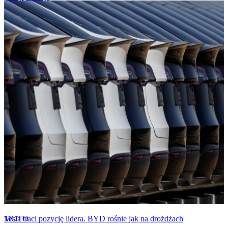
MOTO
Tesla traci pozycję lidera. BYD rośnie jak na drożdżach