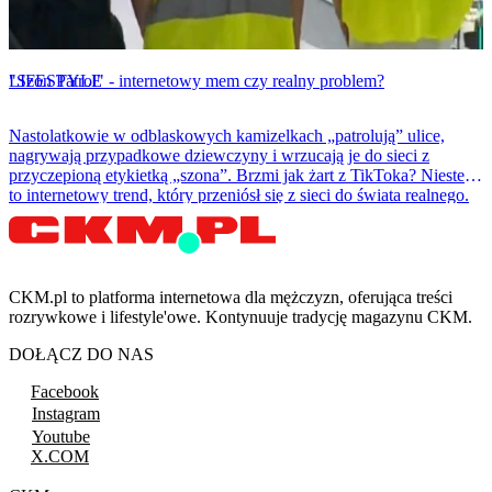
LIFESTYLE
"Szon Patrol" - internetowy mem czy realny problem?
Nastolatkowie w odblaskowych kamizelkach „patrolują” ulice,
nagrywają przypadkowe dziewczyny i wrzucają je do sieci z
przyczepioną etykietką „szona”. Brzmi jak żart z TikToka? Niestety
to internetowy trend, który przeniósł się z sieci do świata realnego.
CKM.pl to platforma internetowa dla mężczyzn, oferująca treści
rozrywkowe i lifestyle'owe. Kontynuuje tradycję magazynu CKM.
DOŁĄCZ DO NAS
Facebook
Instagram
Youtube
X.COM