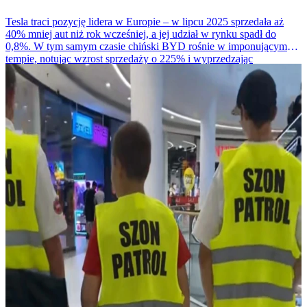
Tesla traci pozycję lidera w Europie – w lipcu 2025 sprzedała aż
40% mniej aut niż rok wcześniej, a jej udział w rynku spadł do
0,8%. W tym samym czasie chiński BYD rośnie w imponującym
tempie, notując wzrost sprzedaży o 225% i wyprzedzając
amerykańskiego giganta.