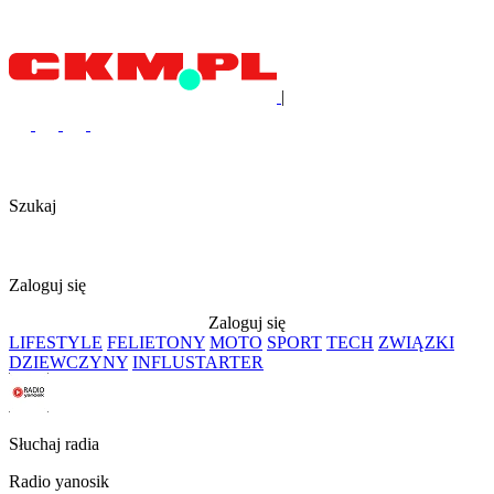
|
Szukaj
Zaloguj się
Zaloguj się
LIFESTYLE
FELIETONY
MOTO
SPORT
TECH
ZWIĄZKI
DZIEWCZYNY
INFLUSTARTER
Słuchaj radia
Radio yanosik