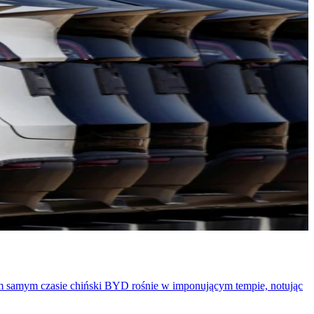
 tym samym czasie chiński BYD rośnie w imponującym tempie, notując