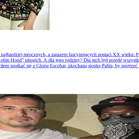
 najbardziej mrocznych, a zarazem fascynujących postaci XX wieku: 
obin Hood” ubogich. A dla jego rodziny? Dla nich był przede wszystk
owiłem spotkać się z Glorią Escobar, ukochaną siostrą Pabla, by spojrze