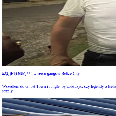
FELIETONY
„Żyję, by zabij**" w sercu gangów Belize City
Wszedłem do Ghost Town i Jungle, by zobaczyć, czy legendy o Belize
strzały.