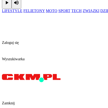
Play
Mute
LIFESTYLE
FELIETONY
MOTO
SPORT
TECH
ZWIĄZKI
DZ
Zaloguj się
Wyszukiwarka
Zamknij