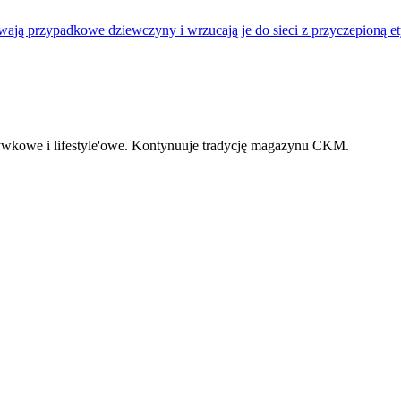
ają przypadkowe dziewczyny i wrzucają je do sieci z przyczepioną ety
zrywkowe i lifestyle'owe. Kontynuuje tradycję magazynu CKM.