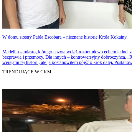
W domu siostry Pabla Escobara – nieznane historie Króla Kokainy
Medellín – miasto, którego nazwa wciąż rozbrzmiewa echem jednej z
bezprawia i przemocy. Dla innych – kontrowersyjny dobroczyńca, „R
wersjami tej historii, ale ja postanowiłem pójść o krok dalej. Postan
poznać człowieka, a nie tylko mit.
TRENDUJĄCE W CKM