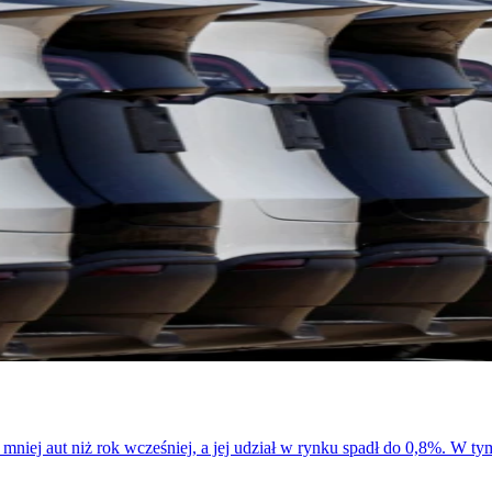
% mniej aut niż rok wcześniej, a jej udział w rynku spadł do 0,8%. W