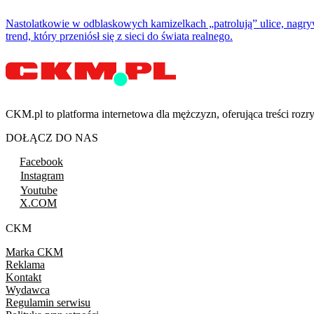
Nastolatkowie w odblaskowych kamizelkach „patrolują” ulice, nagryw
trend, który przeniósł się z sieci do świata realnego.
CKM.pl to platforma internetowa dla mężczyzn, oferująca treści ro
DOŁĄCZ DO NAS
Facebook
Instagram
Youtube
X.COM
CKM
Marka CKM
Reklama
Kontakt
Wydawca
Regulamin serwisu