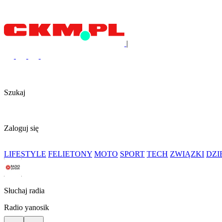
|
Szukaj
Zaloguj się
LIFESTYLE
FELIETONY
MOTO
SPORT
TECH
ZWIĄZKI
DZ
Słuchaj radia
Radio yanosik