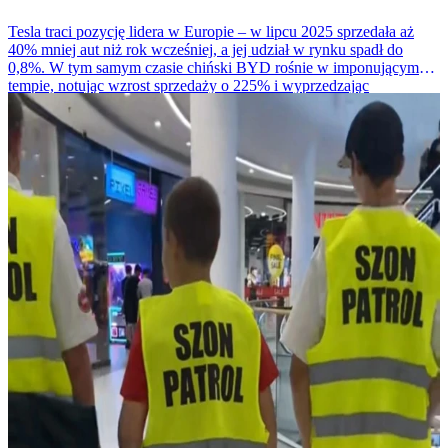
Tesla traci pozycję lidera w Europie – w lipcu 2025 sprzedała aż
40% mniej aut niż rok wcześniej, a jej udział w rynku spadł do
0,8%. W tym samym czasie chiński BYD rośnie w imponującym
tempie, notując wzrost sprzedaży o 225% i wyprzedzając
amerykańskiego giganta.