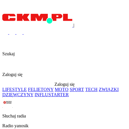
|
Szukaj
Zaloguj się
Zaloguj się
LIFESTYLE
FELIETONY
MOTO
SPORT
TECH
ZWIĄZKI
DZIEWCZYNY
INFLUSTARTER
Słuchaj radia
Radio yanosik