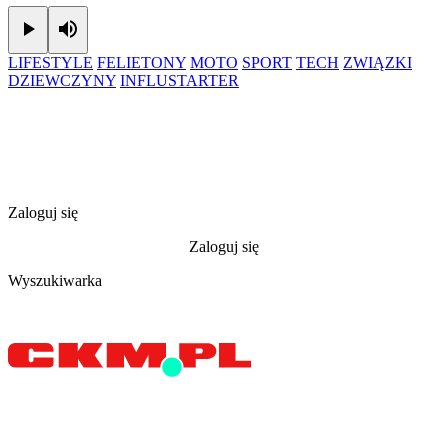
Play
Mute
LIFESTYLE
FELIETONY
MOTO
SPORT
TECH
ZWIĄZKI
DZIEWCZYNY
INFLUSTARTER
Zaloguj się
Zaloguj się
Wyszukiwarka