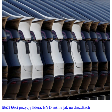
MOTO
Tesla traci pozycję lidera. BYD rośnie jak na drożdżach