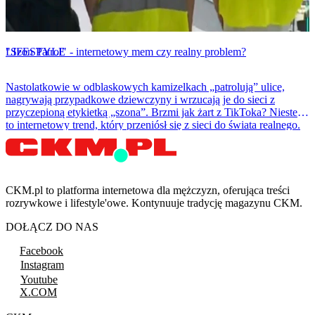
LIFESTYLE
"Szon Patrol" - internetowy mem czy realny problem?
Nastolatkowie w odblaskowych kamizelkach „patrolują” ulice,
nagrywają przypadkowe dziewczyny i wrzucają je do sieci z
przyczepioną etykietką „szona”. Brzmi jak żart z TikToka? Niestety
to internetowy trend, który przeniósł się z sieci do świata realnego.
CKM.pl to platforma internetowa dla mężczyzn, oferująca treści
rozrywkowe i lifestyle'owe. Kontynuuje tradycję magazynu CKM.
DOŁĄCZ DO NAS
Facebook
Instagram
Youtube
X.COM