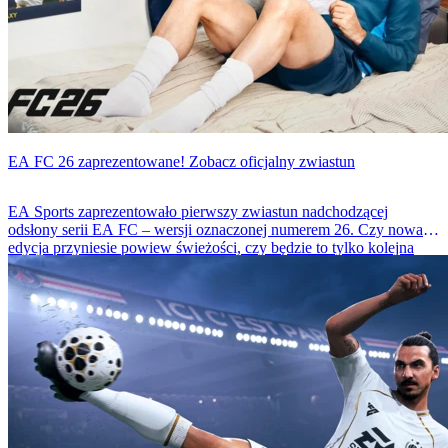
EA FC 26 zaprezentowane! Zobacz oficjalny zwiastun
EA Sports zaprezentowało pierwszy zwiastun nadchodzącej
odsłony serii EA FC – wersji oznaczonej numerem 26. Czy nowa
edycja przyniesie powiew świeżości, czy będzie to tylko kolejna
aktualizacja znanej formuły?