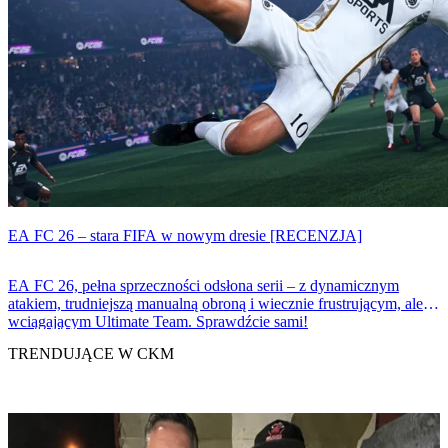
EA FC 26 – stara FIFA w nowym dresie [RECENZJA]
EA FC 26, pełna sprzeczności odsłona serii – z dynamicznym
atakiem, trudniejszą manualną obroną i wiecznie frustrującym, ale
wciągającym Ultimate Team. Sprawdźcie sami!
TRENDUJĄCE W CKM