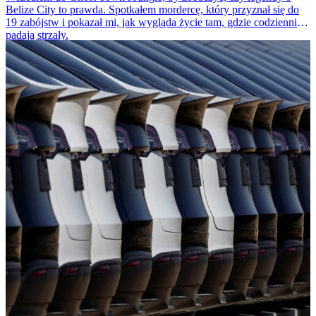
Belize City to prawda. Spotkałem mordercę, który przyznał się do
19 zabójstw i pokazał mi, jak wygląda życie tam, gdzie codziennie
padają strzały.