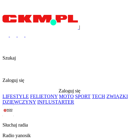
|
Szukaj
Zaloguj się
Zaloguj się
LIFESTYLE
FELIETONY
MOTO
SPORT
TECH
ZWIĄZKI
DZIEWCZYNY
INFLUSTARTER
Słuchaj radia
Radio yanosik