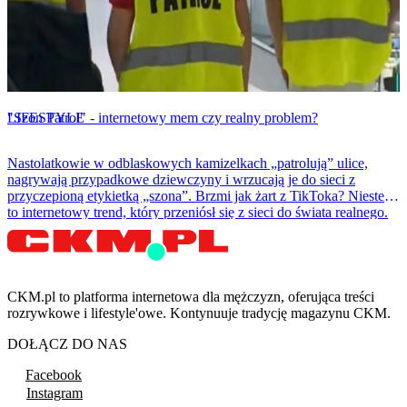
LIFESTYLE
"Szon Patrol" - internetowy mem czy realny problem?
Nastolatkowie w odblaskowych kamizelkach „patrolują” ulice,
nagrywają przypadkowe dziewczyny i wrzucają je do sieci z
przyczepioną etykietką „szona”. Brzmi jak żart z TikToka? Niestety
to internetowy trend, który przeniósł się z sieci do świata realnego.
CKM.pl to platforma internetowa dla mężczyzn, oferująca treści
rozrywkowe i lifestyle'owe. Kontynuuje tradycję magazynu CKM.
DOŁĄCZ DO NAS
Facebook
Instagram