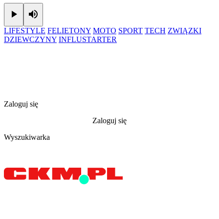
Play
Mute
LIFESTYLE
FELIETONY
MOTO
SPORT
TECH
ZWIĄZKI
DZIEWCZYNY
INFLUSTARTER
Zaloguj się
Zaloguj się
Wyszukiwarka