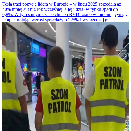
Tesla traci pozycję lidera w Europie – w lipcu 2025 sprzedała aż
40% mniej aut niż rok wcześniej, a jej udział w rynku spadł do
0,8%. W tym samym czasie chiński BYD rośnie w imponującym
tempie, notując wzrost sprzedaży o 225% i wyprzedzając
amerykańskiego giganta.