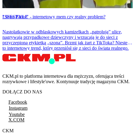
LIFESTYLE
"Szon Patrol" - internetowy mem czy realny problem?
Nastolatkowie w odblaskowych kamizelkach „patrolują” ulice,
nagrywają przypadkowe dziewczyny i wrzucają je do sieci z
przyczepioną etykietką „szona”. Brzmi jak żart z TikToka? Niestety
to internetowy trend, który przeniósł się z sieci do świata realnego.
CKM.pl to platforma internetowa dla mężczyzn, oferująca treści
rozrywkowe i lifestyle'owe. Kontynuuje tradycję magazynu CKM.
DOŁĄCZ DO NAS
Facebook
Instagram
Youtube
X.COM
CKM