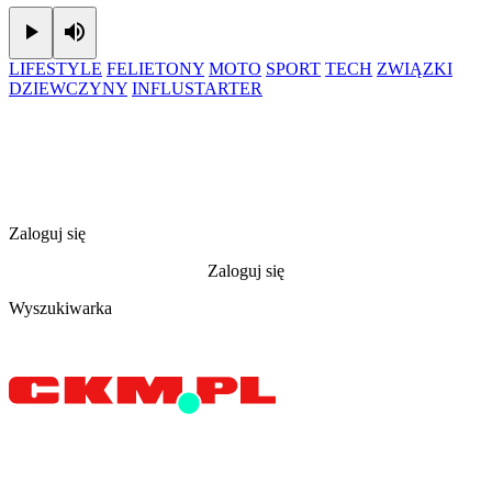
Play
Mute
LIFESTYLE
FELIETONY
MOTO
SPORT
TECH
ZWIĄZKI
DZIEWCZYNY
INFLUSTARTER
Zaloguj się
Zaloguj się
Wyszukiwarka