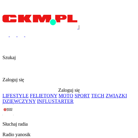
|
Szukaj
Zaloguj się
Zaloguj się
LIFESTYLE
FELIETONY
MOTO
SPORT
TECH
ZWIĄZKI
DZIEWCZYNY
INFLUSTARTER
Słuchaj radia
Radio yanosik