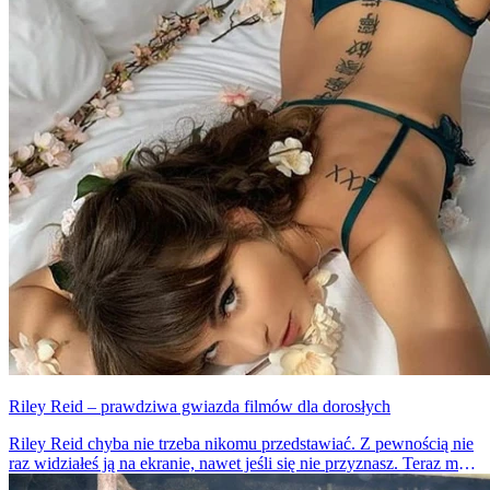
Riley Reid – prawdziwa gwiazda filmów dla dorosłych
Riley Reid chyba nie trzeba nikomu przedstawiać. Z pewnością nie
raz widziałeś ją na ekranie, nawet jeśli się nie przyznasz. Teraz masz
okazję do tego, by zobaczyć jej gorące fotki.