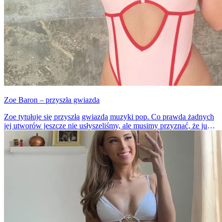
Zoe Baron – przyszła gwiazda
Zoe tytułuje się przyszłą gwiazdą muzyki pop. Co prawda żadnych
jej utworów jeszcze nie usłyszeliśmy, ale musimy przyznać, że już
jesteśmy fanami modelki. Zresztą dziewczyna nie jest wcale
nieznana, w końcu jej profil na Instagramie obserwuje prawie 200
tys. osób