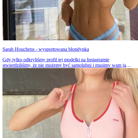
Sarah Houchens - wysportowana blondynka
Gdy tylko odkryliśmy profil tej modelki na Instagramie
stwierdziliśmy, że nie możemy być samolubni i musimy wam ją
pokazać. Sarah jest niezwykle seksowna i prześliczna. Ma piękne
ciało, które jest efektem wielogodzinnych, wymęczających
treningów.