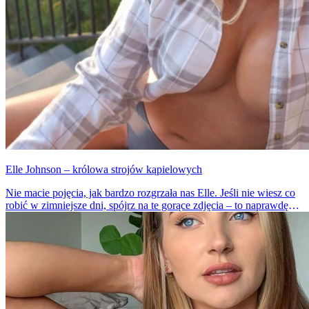
Elle Johnson – królowa strojów kąpielowych
Nie macie pojęcia, jak bardzo rozgrzała nas Elle. Jeśli nie wiesz co
robić w zimniejsze dni, spójrz na te gorące zdjęcia – to naprawdę
działa. Dziewczyna jest niezwykle atrakcyjna i seksowna.