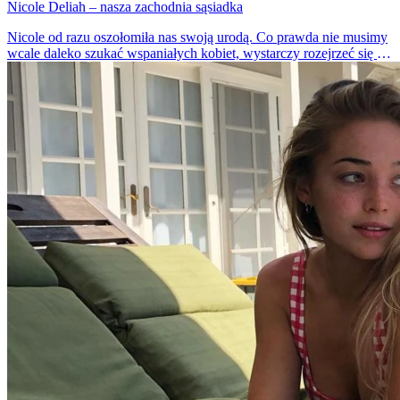
Nicole Deliah – nasza zachodnia sąsiadka
Nicole od razu oszołomiła nas swoją urodą. Co prawda nie musimy
wcale daleko szukać wspaniałych kobiet, wystarczy rozejrzeć się po
okolicy. W tej sytuacji jednak zobaczyliśmy sąsiadkę z Niemiec i
musimy przyznać, że skradła nasze serca.