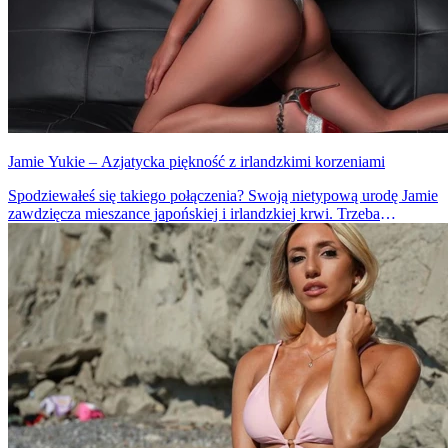
Jamie Yukie – Azjatycka piękność z irlandzkimi korzeniami
Spodziewałeś się takiego połączenia? Swoją nietypową urodę Jamie
zawdzięcza mieszance japońskiej i irlandzkiej krwi. Trzeba
przyznać, że efekt jest spektakularny.