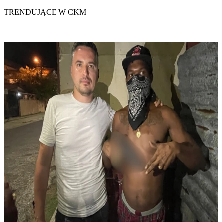
być lepszego, niż uśmiech na tak ślicznej buzi?
TRENDUJĄCE W CKM