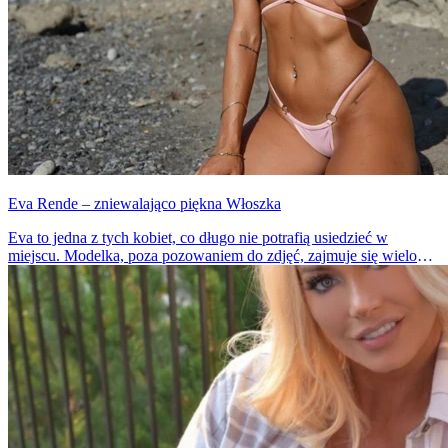
Eva Rende – zniewalająco piękna Włoszka
Eva to jedna z tych kobiet, co długo nie potrafią usiedzieć w
miejscu. Modelka, poza pozowaniem do zdjęć, zajmuje się wieloma
kreatywnymi projektami. Jak za nią nadążyć?