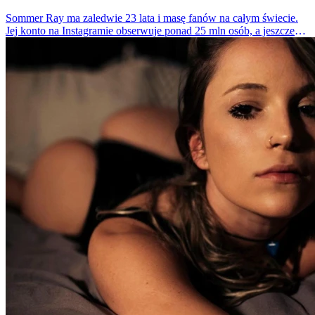
Sommer Ray ma zaledwie 23 lata i masę fanów na całym świecie.
Jej konto na Instagramie obserwuje ponad 25 mln osób, a jeszcze
cztery lata temu ta liczba ledwo sięgała 500 tys. Skąd taki wzrost
popularności? Wystarczy spojrzeć na jej zdjęcia, by się przekonać.