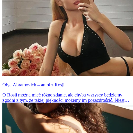
Olya Abramovich – anioł z Rosji
O Rosji można mieć różne zdanie, ale chyba wszyscy będziemy
zgodni z tym, że takiej piękności możemy im pozazdrościć. Niestety
od Olyi dzieli nas ok. 2800 km, tak więc pozostaje jedynie patrzenie
się w monitor.