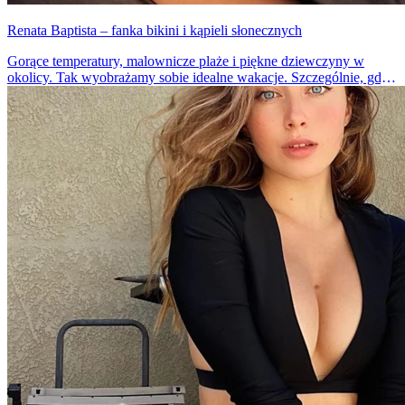
Renata Baptista – fanka bikini i kąpieli słonecznych
Gorące temperatury, malownicze plaże i piękne dziewczyny w
okolicy. Tak wyobrażamy sobie idealne wakacje. Szczególnie, gdy
szaro za oknem, uciekamy myślami do słonecznych miejsc. Patrząc
na Renatę, chętnie znaleźlibyśmy się teraz w Rio De Janeiro.