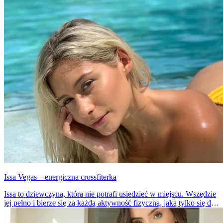
Issa Vegas – energiczna crossfiterka
Issa to dziewczyna, która nie potrafi usiedzieć w miejscu. Wszędzie
jej pełno i bierze się za każdą aktywność fizyczną, jaką tylko się da.
Uwielbia się ruszać i ćwiczyć, a pomiędzy seriami zawsze zrobi
jakąś fotkę i wrzuci ją na swojego Instagrama.