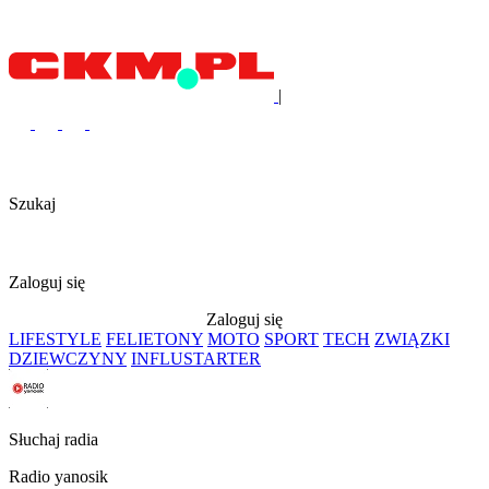
|
Szukaj
Zaloguj się
Zaloguj się
LIFESTYLE
FELIETONY
MOTO
SPORT
TECH
ZWIĄZKI
DZIEWCZYNY
INFLUSTARTER
Słuchaj radia
Radio yanosik