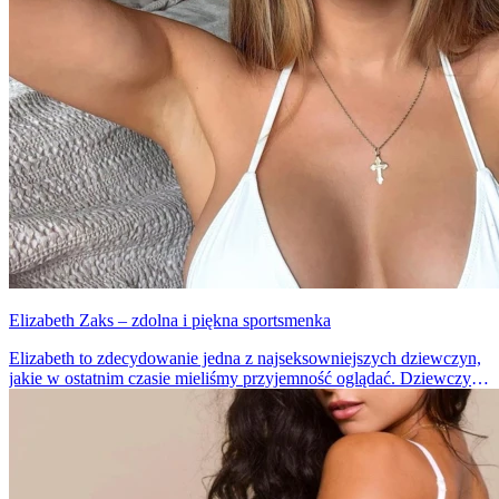
Elizabeth Zaks – zdolna i piękna sportsmenka
Elizabeth to zdecydowanie jedna z najseksowniejszych dziewczyn,
jakie w ostatnim czasie mieliśmy przyjemność oglądać. Dziewczyna
aktywnie działa na swoim instagramie, gdzie publikuje zdjęcia
efektów swoich ćwiczeń... w bardzo skąpych strojach.