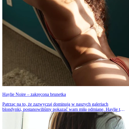
Haylie Noire – zakręcona brunetka
Patrząc na to, że zazwyczaj dominują w naszych galeriach
blondynki, postanowiliśmy pokazać wam miłą odmianę. Haylie to
piękna kobieta o cudownych, kręconych włosach. Chyba nie da się
od niej oderwać wzroku, przynajmniej nam się jeszcze nie udało.