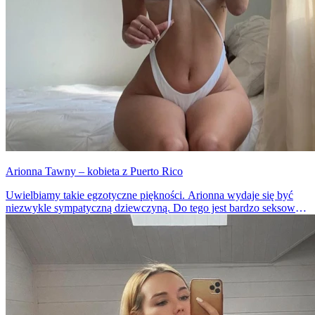
Arionna Tawny – kobieta z Puerto Rico
Uwielbiamy takie egzotyczne piękności. Arionna wydaje się być
niezwykle sympatyczną dziewczyną. Do tego jest bardzo seksowna
i gorąca. Nie wiem jak wy, ale my nie możemy oderwać od niej
wzroku.