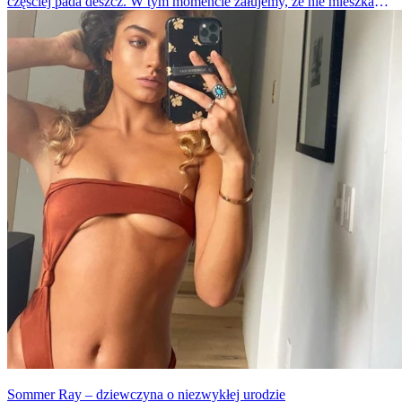
częściej pada deszcz. W tym momencie żałujemy, że nie mieszkamy
w Brazylii, gdzie w ciągu najbliższych dni temperatura będzie się
wahać ok. 25 stopni Celsjusza. Jest jeszcze jeden powód, dla
którego chcielibyśmy się tam znaleźć.
Sommer Ray – dziewczyna o niezwykłej urodzie