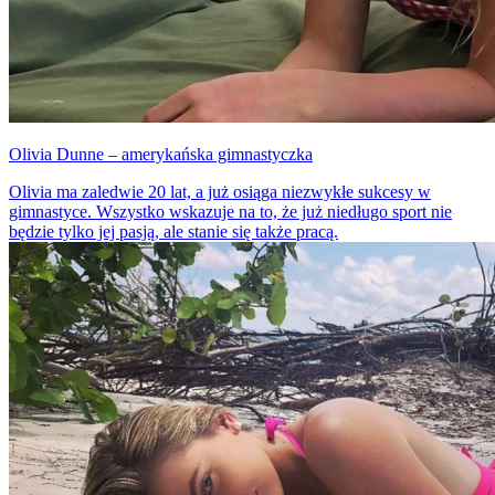
Olivia Dunne – amerykańska gimnastyczka
Olivia ma zaledwie 20 lat, a już osiąga niezwykłe sukcesy w
gimnastyce. Wszystko wskazuje na to, że już niedługo sport nie
będzie tylko jej pasją, ale stanie się także pracą.