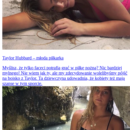
Taylor Hubbard – młoda piłkarka
Myślisz, że tylko faceci potrafią grać w piłkę nożną? Nic bardziej
mylnego! Nie wiem jak ty, ale my zdecydowanie wolelibyśmy pójść
na boisko z Taylor. Ta dziewczyna udowadnia, że kobiety też mają
szanse w tym sporcie.