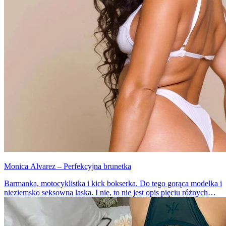
Monica Alvarez – Perfekcyjna brunetka
Barmanka, motocyklistka i kick bokserka. Do tego gorąca modelka i
nieziemsko seksowna laska. I nie, to nie jest opis pięciu różnych
dziewczyn, tylko jednej. Właśnie znaleźliśmy kobietę idealną.
Zobaczcie, jak wygląda nieziemsko piękna Monica Alvarez.