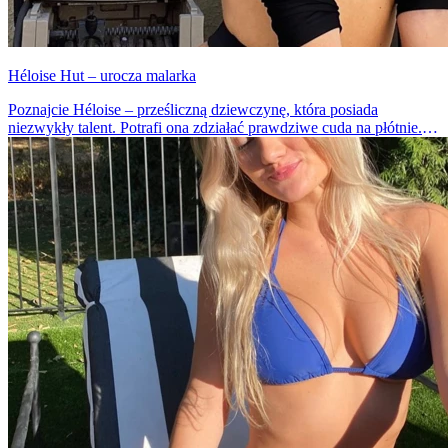
Héloise Hut – urocza malarka
Poznajcie Héloise – prześliczną dziewczynę, która posiada
niezwykły talent. Potrafi ona zdziałać prawdziwe cuda na płótnie.
Dawno nie widzieliśmy tak pięknych dzieł sztuki.