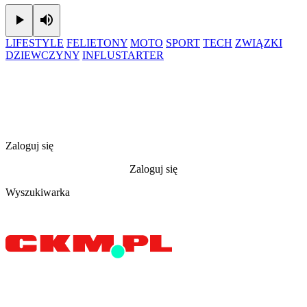
Play
Mute
LIFESTYLE
FELIETONY
MOTO
SPORT
TECH
ZWIĄZKI
DZIEWCZYNY
INFLUSTARTER
Zaloguj się
Zaloguj się
Wyszukiwarka