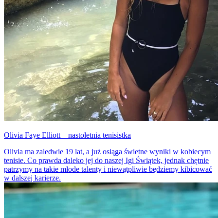
Olivia Faye Elliott – nastoletnia tenisistka
Olivia ma zaledwie 19 lat, a już osiąga świetne wyniki w kobiecym
tenisie. Co prawda daleko jej do naszej Igi Świątek, jednak chętnie
patrzymy na takie młode talenty i niewątpliwie będziemy kibicować
w dalszej karierze.