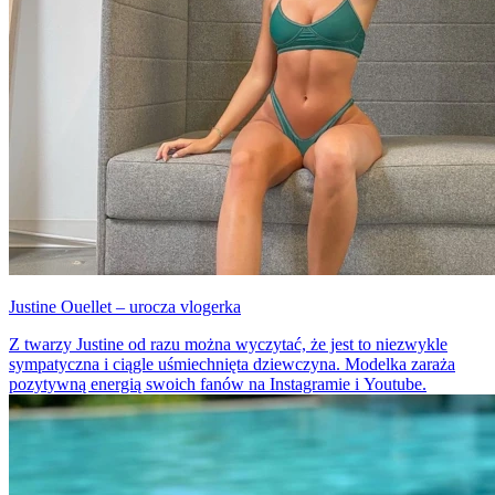
Justine Ouellet – urocza vlogerka
Z twarzy Justine od razu można wyczytać, że jest to niezwykle
sympatyczna i ciągle uśmiechnięta dziewczyna. Modelka zaraża
pozytywną energią swoich fanów na Instagramie i Youtube.