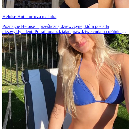
Héloise Hut – urocza malarka
Poznajcie Héloise – prześliczną dziewczynę, która posiada
niezwykły talent. Potrafi ona zdziałać prawdziwe cuda na płótnie.
Dawno nie widzieliśmy tak pięknych dzieł sztuki.