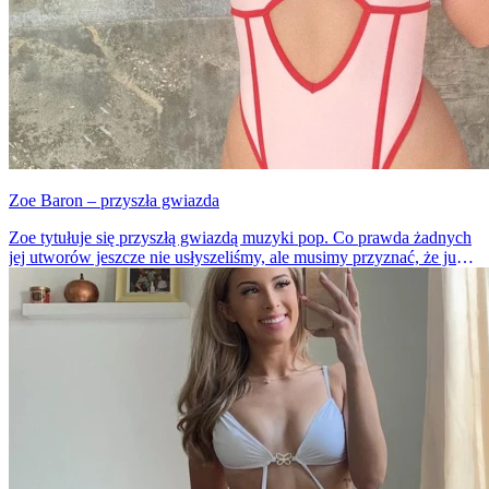
Zoe Baron – przyszła gwiazda
Zoe tytułuje się przyszłą gwiazdą muzyki pop. Co prawda żadnych
jej utworów jeszcze nie usłyszeliśmy, ale musimy przyznać, że już
jesteśmy fanami modelki. Zresztą dziewczyna nie jest wcale
nieznana, w końcu jej profil na Instagramie obserwuje prawie 200
tys. osób