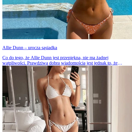
Allie Dunn – urocza sąsiadka
Co do tego, że Allie Dunn jest przepiękna, nie ma żadnej
wątpliwości. Prawdziwą dobrą wiadomością jest jednak to, że
dziewczyna mimo codziennych sesji, wybiegów i błysku fleszy,
pozostaje sympatyczną i uśmiechniętą dziewczyną.