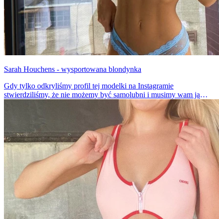
Sarah Houchens - wysportowana blondynka
Gdy tylko odkryliśmy profil tej modelki na Instagramie
stwierdziliśmy, że nie możemy być samolubni i musimy wam ją
pokazać. Sarah jest niezwykle seksowna i prześliczna. Ma piękne
ciało, które jest efektem wielogodzinnych, wymęczających
treningów.