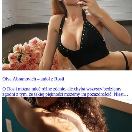
Olya Abramovich – anioł z Rosji
O Rosji można mieć różne zdanie, ale chyba wszyscy będziemy
zgodni z tym, że takiej piękności możemy im pozazdrościć. Niestety
od Olyi dzieli nas ok. 2800 km, tak więc pozostaje jedynie patrzenie
się w monitor.