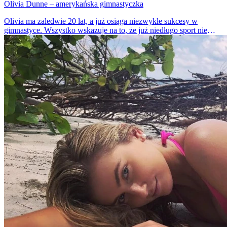
Olivia Dunne – amerykańska gimnastyczka
Olivia ma zaledwie 20 lat, a już osiąga niezwykłe sukcesy w
gimnastyce. Wszystko wskazuje na to, że już niedługo sport nie
będzie tylko jej pasją, ale stanie się także pracą.