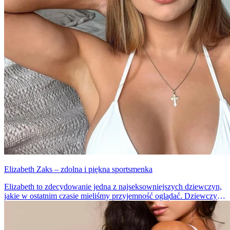
Elizabeth Zaks – zdolna i piękna sportsmenka
Elizabeth to zdecydowanie jedna z najseksowniejszych dziewczyn,
jakie w ostatnim czasie mieliśmy przyjemność oglądać. Dziewczyna
aktywnie działa na swoim instagramie, gdzie publikuje zdjęcia
efektów swoich ćwiczeń... w bardzo skąpych strojach.