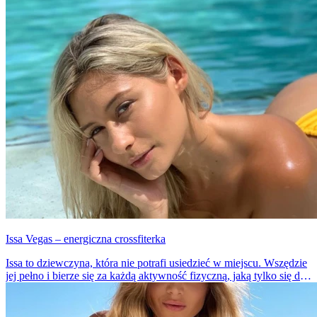
Issa Vegas – energiczna crossfiterka
Issa to dziewczyna, która nie potrafi usiedzieć w miejscu. Wszędzie
jej pełno i bierze się za każdą aktywność fizyczną, jaką tylko się da.
Uwielbia się ruszać i ćwiczyć, a pomiędzy seriami zawsze zrobi
jakąś fotkę i wrzuci ją na swojego Instagrama.