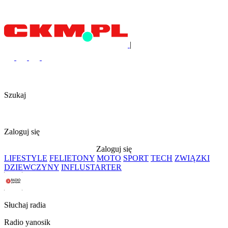
|
Szukaj
Zaloguj się
Zaloguj się
LIFESTYLE
FELIETONY
MOTO
SPORT
TECH
ZWIĄZKI
DZIEWCZYNY
INFLUSTARTER
Słuchaj radia
Radio yanosik