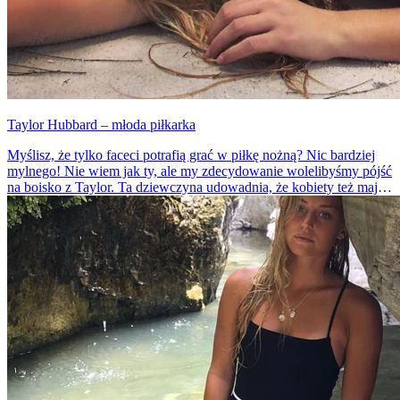
Taylor Hubbard – młoda piłkarka
Myślisz, że tylko faceci potrafią grać w piłkę nożną? Nic bardziej
mylnego! Nie wiem jak ty, ale my zdecydowanie wolelibyśmy pójść
na boisko z Taylor. Ta dziewczyna udowadnia, że kobiety też mają
szanse w tym sporcie.