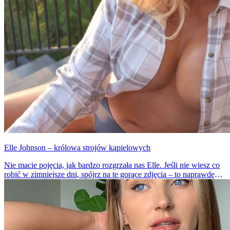
Elle Johnson – królowa strojów kąpielowych
Nie macie pojęcia, jak bardzo rozgrzała nas Elle. Jeśli nie wiesz co
robić w zimniejsze dni, spójrz na te gorące zdjęcia – to naprawdę
działa. Dziewczyna jest niezwykle atrakcyjna i seksowna.