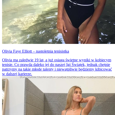
Olivia Faye Elliott – nastoletnia tenisistka
Olivia ma zaledwie 19 lat, a już osiąga świetne wyniki w kobiecym
tenisie. Co prawda daleko jej do naszej Igi Świątek, jednak chętnie
patrzymy na takie młode talenty i niewątpliwie będziemy kibicować
w dalszej karierze.