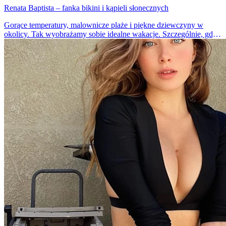
Renata Baptista – fanka bikini i kąpieli słonecznych
Gorące temperatury, malownicze plaże i piękne dziewczyny w
okolicy. Tak wyobrażamy sobie idealne wakacje. Szczególnie, gdy
szaro za oknem, uciekamy myślami do słonecznych miejsc. Patrząc
na Renatę, chętnie znaleźlibyśmy się teraz w Rio De Janeiro.