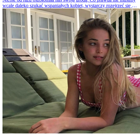
wcale daleko szukać wspaniałych kobiet, wystarczy rozejrzeć się po
okolicy. W tej sytuacji jednak zobaczyliśmy sąsiadkę z Niemiec i
musimy przyznać, że skradła nasze serca.