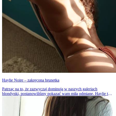
Haylie Noire – zakręcona brunetka
Patrząc na to, że zazwyczaj dominują w naszych galeriach
blondynki, postanowiliśmy pokazać wam miłą odmianę. Haylie to
piękna kobieta o cudownych, kręconych włosach. Chyba nie da się
od niej oderwać wzroku, przynajmniej nam się jeszcze nie udało.