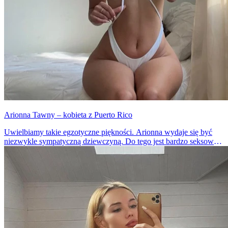
Arionna Tawny – kobieta z Puerto Rico
Uwielbiamy takie egzotyczne piękności. Arionna wydaje się być
niezwykle sympatyczną dziewczyną. Do tego jest bardzo seksowna
i gorąca. Nie wiem jak wy, ale my nie możemy oderwać od niej
wzroku.