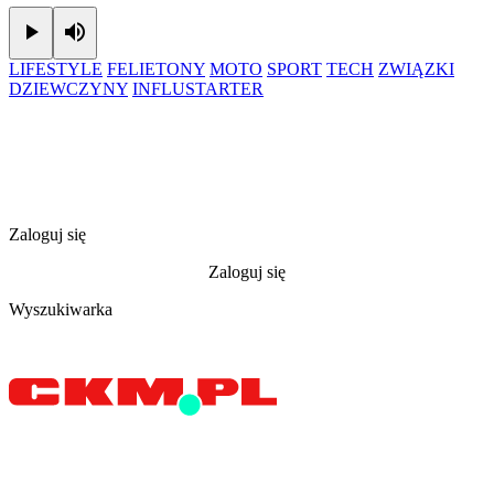
Play
Mute
LIFESTYLE
FELIETONY
MOTO
SPORT
TECH
ZWIĄZKI
DZIEWCZYNY
INFLUSTARTER
Zaloguj się
Zaloguj się
Wyszukiwarka