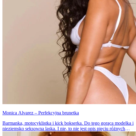
Monica Alvarez – Perfekcyjna brunetka
Barmanka, motocyklistka i kick bokserka. Do tego gorąca modelka i
nieziemsko seksowna laska. I nie, to nie jest opis pięciu różnych
dziewczyn, tylko jednej. Właśnie znaleźliśmy kobietę idealną.