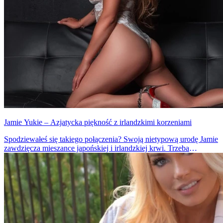
Jamie Yukie – Azjatycka piękność z irlandzkimi korzeniami
Spodziewałeś się takiego połączenia? Swoją nietypową urodę Jamie
zawdzięcza mieszance japońskiej i irlandzkiej krwi. Trzeba
przyznać, że efekt jest spektakularny.