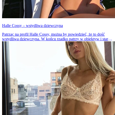
Halle Cossy – wstydliwa dziewczyna
Patrząc na profil Halle Cossy, można by powiedzieć, że to dość
wstydliwa dziewczyna. W końcu rzadko patrzy w obiektyw i stara
się przymykać oczy. Ale czy można tak stwierdzić o modelce, która
bardzo często udostępnia zdjęcia swojego ciała?