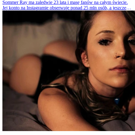
Sommer Ray ma zaledwie 23 lata i masę fanów na całym świecie.
Jej konto na Instagramie obserwuje ponad 25 mln osób, a jeszcze
cztery lata temu ta liczba ledwo sięgała 500 tys. Skąd taki wzrost
popularności? Wystarczy spojrzeć na jej zdjęcia, by się przekonać.