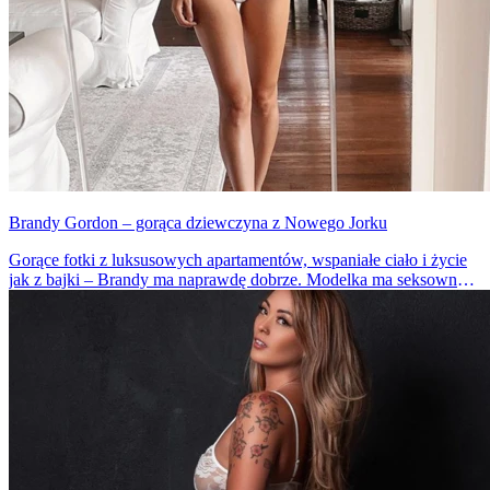
Brandy Gordon – gorąca dziewczyna z Nowego Jorku
Gorące fotki z luksusowych apartamentów, wspaniałe ciało i życie
jak z bajki – Brandy ma naprawdę dobrze. Modelka ma seksowne
ciało i czarujące spojrzenie.