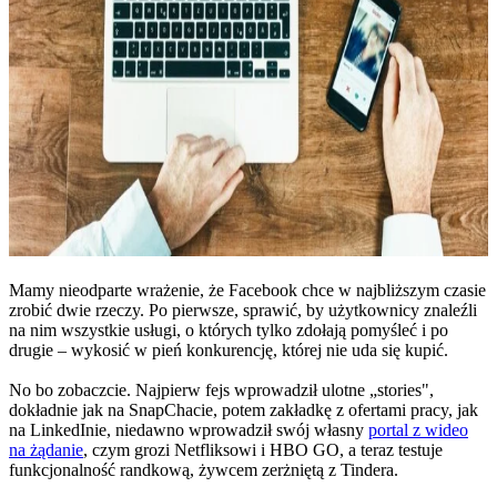
Mamy nieodparte wrażenie, że Facebook chce w najbliższym czasie
zrobić dwie rzeczy. Po pierwsze, sprawić, by użytkownicy znaleźli
na nim wszystkie usługi, o których tylko zdołają pomyśleć i po
drugie – wykosić w pień konkurencję, której nie uda się kupić.
No bo zobaczcie. Najpierw fejs wprowadził ulotne „stories",
dokładnie jak na SnapChacie, potem zakładkę z ofertami pracy, jak
na LinkedInie, niedawno wprowadził swój własny
portal z wideo
na żądanie
, czym grozi Netfliksowi i HBO GO, a teraz testuje
funkcjonalność randkową, żywcem zerżniętą z Tindera.