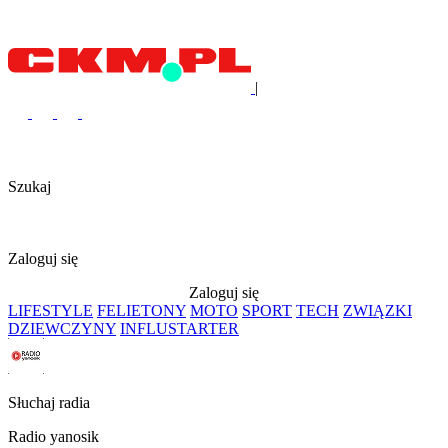
|
Szukaj
Zaloguj się
Zaloguj się
LIFESTYLE
FELIETONY
MOTO
SPORT
TECH
ZWIĄZKI
DZIEWCZYNY
INFLUSTARTER
Słuchaj radia
Radio yanosik