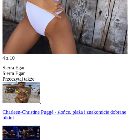
4
z 10
Sierra Egan
Sierra Egan
Przeczytaj także
Charleen-Christine Puggé - słońce, plaża i znakomicie dobrane
bikini