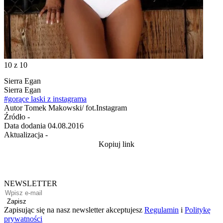
10
z 10
Sierra Egan
Sierra Egan
#gorące laski z instagrama
Autor
Tomek Makowski/ fot.Instagram
Źródło
-
Data dodania
04.08.2016
Aktualizacja
-
Kopiuj link
NEWSLETTER
Zapisz
Zapisując się na nasz newsletter akceptujesz
Regulamin
i
Politykę
prywatności