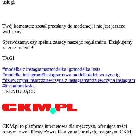
usługi.
Twój komentarz został przesłany do moderacji i nie jest jeszcze
widoczny.
Sprawdzamy, czy spełnia zasady naszego regulaminu. Dziękujemy
za zrozumienie!
TAGI
#modelka z instagrama
#modelka ig
#modelka insta
#modelka instagram
#instagramowa modelka
#dziewczyna ig
#dziewczyna insta
#dziewczyna z instagrama
#dziewczyna instagram
#instagram laska
TRENDUJĄCE
CKM.pl to platforma internetowa dla mężczyzn, oferująca treści
rozrywkowe i lifestyle'owe. Kontynuuje tradycję magazynu CKM.