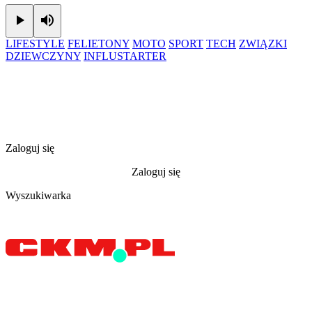
Play
Mute
LIFESTYLE
FELIETONY
MOTO
SPORT
TECH
ZWIĄZKI
DZIEWCZYNY
INFLUSTARTER
Zaloguj się
Zaloguj się
Wyszukiwarka