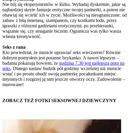
Nie bój się eksperymentów w łóżku. Wybadaj dyskretnie, jakie są
najbardziej skryte fantazje erotyczne twojej partnerki, a potem nie
obawiaj się wcielić ich w życie. Możliwości są nieograniczone: od
zabaw z bitą śmietaną, szampanem, czy kostkami lodu, przez
igraszki z różnymi gadżetami erotycznymi, po przebieranki,
wiązanie się, czy smaganie biczem. Ogranicza was tylko wasza
własna kreatywność.
Seks z rana
Kto powiedział, że musicie uprawiać seks wieczorem? Równie
dobrym pomysłem jest poranne bzykanko. A nawet lepszym –
badania pokazują bowiem, że
godzina 7.30 jest najlepszą porą na
seks
. Dlatego nastaw budzik pół godziny wcześniej niż musicie
wstać i po prostu obudź swoją partnerkę pocałunkami miejsc
intymnych i rozgrzej ją nim jeszcze otworzy oczy. Zadowolenie –
murowane!
ZOBACZ TEŻ FOTKI SEKSOWNEJ DZIEWCZYNY