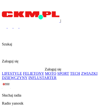
|
Szukaj
Zaloguj się
Zaloguj się
LIFESTYLE
FELIETONY
MOTO
SPORT
TECH
ZWIĄZKI
DZIEWCZYNY
INFLUSTARTER
Słuchaj radia
Radio yanosik