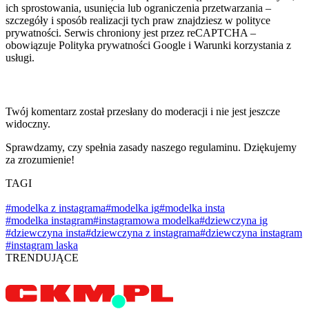
ich sprostowania, usunięcia lub ograniczenia przetwarzania –
szczegóły i sposób realizacji tych praw znajdziesz w polityce
prywatności. Serwis chroniony jest przez reCAPTCHA –
obowiązuje Polityka prywatności Google i Warunki korzystania z
usługi.
Twój komentarz został przesłany do moderacji i nie jest jeszcze
widoczny.
Sprawdzamy, czy spełnia zasady naszego regulaminu. Dziękujemy
za zrozumienie!
TAGI
#modelka z instagrama
#modelka ig
#modelka insta
#modelka instagram
#instagramowa modelka
#dziewczyna ig
#dziewczyna insta
#dziewczyna z instagrama
#dziewczyna instagram
#instagram laska
TRENDUJĄCE