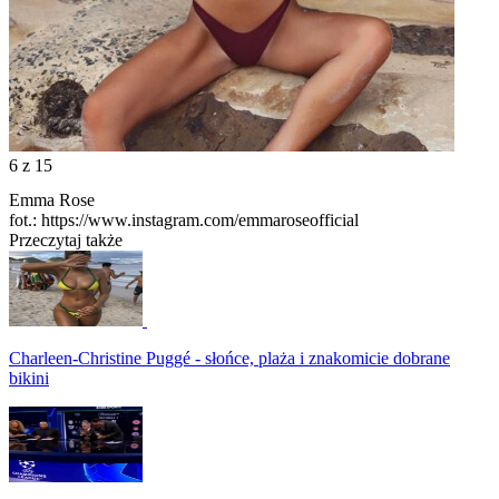
6
z 15
Emma Rose
fot.: https://www.instagram.com/emmaroseofficial
Przeczytaj także
Charleen-Christine Puggé - słońce, plaża i znakomicie dobrane
bikini