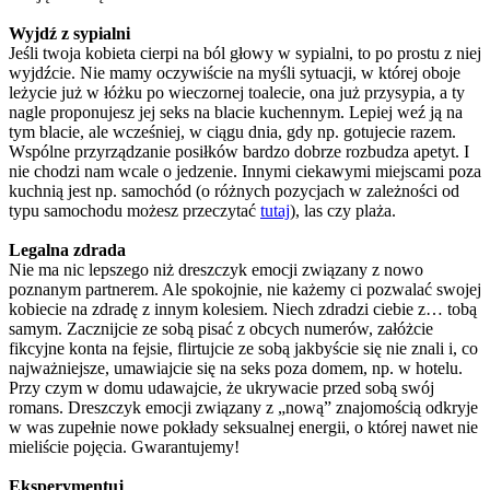
Wyjdź z sypialni
Jeśli twoja kobieta cierpi na ból głowy w sypialni, to po prostu z niej
wyjdźcie. Nie mamy oczywiście na myśli sytuacji, w której oboje
leżycie już w łóżku po wieczornej toalecie, ona już przysypia, a ty
nagle proponujesz jej seks na blacie kuchennym. Lepiej weź ją na
tym blacie, ale wcześniej, w ciągu dnia, gdy np. gotujecie razem.
Wspólne przyrządzanie posiłków bardzo dobrze rozbudza apetyt. I
nie chodzi nam wcale o jedzenie. Innymi ciekawymi miejscami poza
kuchnią jest np. samochód (o różnych pozycjach w zależności od
typu samochodu możesz przeczytać
tutaj
), las czy plaża.
Legalna zdrada
Nie ma nic lepszego niż dreszczyk emocji związany z nowo
poznanym partnerem. Ale spokojnie, nie każemy ci pozwalać swojej
kobiecie na zdradę z innym kolesiem. Niech zdradzi ciebie z… tobą
samym. Zacznijcie ze sobą pisać z obcych numerów, załóżcie
fikcyjne konta na fejsie, flirtujcie ze sobą jakbyście się nie znali i, co
najważniejsze, umawiajcie się na seks poza domem, np. w hotelu.
Przy czym w domu udawajcie, że ukrywacie przed sobą swój
romans. Dreszczyk emocji związany z „nową” znajomością odkryje
w was zupełnie nowe pokłady seksualnej energii, o której nawet nie
mieliście pojęcia. Gwarantujemy!
Eksperymentuj