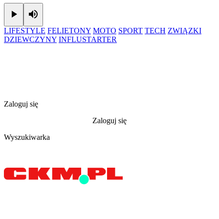
Play
Mute
LIFESTYLE
FELIETONY
MOTO
SPORT
TECH
ZWIĄZKI
DZIEWCZYNY
INFLUSTARTER
Zaloguj się
Zaloguj się
Wyszukiwarka