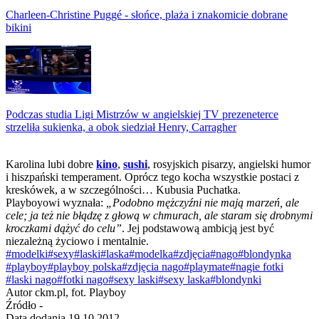
Charleen-Christine Puggé - słońce, plaża i znakomicie dobrane
bikini
Podczas studia Ligi Mistrzów w angielskiej TV prezeneterce
strzeliła sukienka, a obok siedział Henry, Carragher
Karolina lubi dobre
kino
,
sushi
, rosyjskich pisarzy, angielski humor
i hiszpański temperament. Oprócz tego kocha wszystkie postaci z
kreskówek, a w szczególności… Kubusia Puchatka.
Playboyowi wyznała:
„Podobno mężczyźni nie mają marzeń, ale
cele; ja też nie błądzę z głową w chmurach, ale staram się drobnymi
kroczkami dążyć do celu”
. Jej podstawową ambicją jest być
niezależną życiowo i mentalnie.
#modelki
#sexy
#laski
#laska
#modelka
#zdjęcia
#nago
#blondynka
#playboy
#playboy polska
#zdjęcia nago
#playmate
#nagie fotki
#laski nago
#fotki nago
#sexy laski
#sexy laska
#blondynki
Autor
ckm.pl, fot. Playboy
Źródło
-
Data dodania
19.10.2012