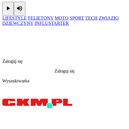
Play
Mute
LIFESTYLE
FELIETONY
MOTO
SPORT
TECH
ZWIĄZKI
DZIEWCZYNY
INFLUSTARTER
Zaloguj się
Zaloguj się
Wyszukiwarka