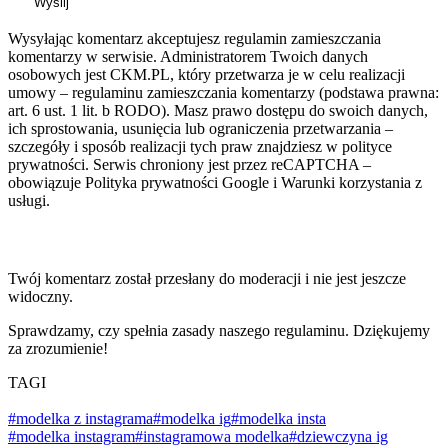
Wyślij
Wysyłając komentarz akceptujesz regulamin zamieszczania
komentarzy w serwisie. Administratorem Twoich danych
osobowych jest CKM.PL, który przetwarza je w celu realizacji
umowy – regulaminu zamieszczania komentarzy (podstawa prawna:
art. 6 ust. 1 lit. b RODO). Masz prawo dostępu do swoich danych,
ich sprostowania, usunięcia lub ograniczenia przetwarzania –
szczegóły i sposób realizacji tych praw znajdziesz w polityce
prywatności. Serwis chroniony jest przez reCAPTCHA –
obowiązuje Polityka prywatności Google i Warunki korzystania z
usługi.
Twój komentarz został przesłany do moderacji i nie jest jeszcze
widoczny.
Sprawdzamy, czy spełnia zasady naszego regulaminu. Dziękujemy
za zrozumienie!
TAGI
#modelka z instagrama
#modelka ig
#modelka insta
#modelka instagram
#instagramowa modelka
#dziewczyna ig