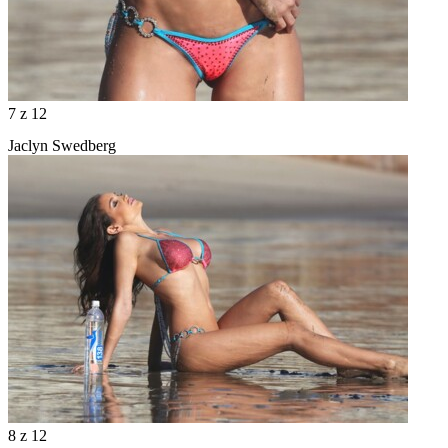
7
z 12
Jaclyn Swedberg
8
z 12