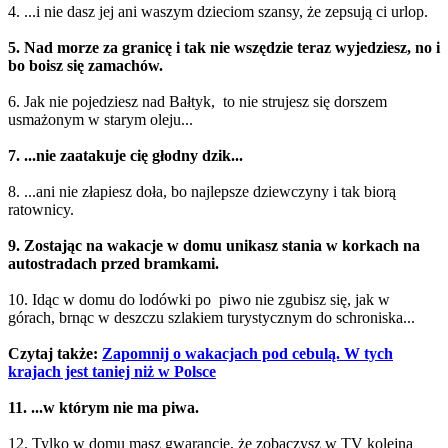
4. ...i nie dasz jej ani waszym dzieciom szansy, że zepsują ci urlop.
5. Nad morze za granicę i tak nie wszędzie teraz wyjedziesz, no i
bo boisz się zamachów.
6. Jak nie pojedziesz nad Bałtyk, to nie strujesz się dorszem
usmażonym w starym oleju...
7. ...nie zaatakuje cię głodny dzik...
8. ...ani nie złapiesz doła, bo najlepsze dziewczyny i tak biorą
ratownicy.
9. Zostając na wakacje w domu unikasz stania w korkach na
autostradach przed bramkami.
10. Idąc w domu do lodówki po piwo nie zgubisz się, jak w
górach, brnąc w deszczu szlakiem turystycznym do schroniska...
Czytaj także:
Zapomnij o wakacjach pod cebulą. W tych
krajach jest taniej niż w Polsce
11. ...w którym nie ma piwa.
12. Tylko w domu masz gwarancję, że zobaczysz w TV kolejną