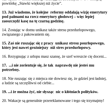
powtórkę „Stawki większej niż życie”.
13. Już wiadomo, że kolejne reformy oddalają wizję emerytury
pod palmami na rzecz emerytury głodowej – więc lepiej
zaoszczędź kasę na tę czarną godzinę.
14. Zostając w domu unikasz także stresu przedurlopowego,
związanego z pakowaniem się.
15. Zaś nie ruszając się z pracy unikasz stresu pourlopowego,
który jest nawet groźniejszy niż stres przedurlopowy.
16. Rezygnując z urlopu masz szansę, że szef wreszcie cię doceni...
17. ...i nie zorientuje się, że tak naprawdę nie jesteś mu
potrzebny.
18. Nie ruszając się z miejsca nie dowiesz się, że gdzieś jest ładniej,
a ludzie są szczęśliwsi od ciebie...
19. ...i że można żyć, nie słysząc nic o kłótniach polityków.
20. Wakacje są generalnie przereklamowane i tego się trzymajmy!