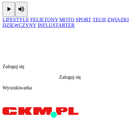
Play
Mute
LIFESTYLE
FELIETONY
MOTO
SPORT
TECH
ZWIĄZKI
DZIEWCZYNY
INFLUSTARTER
Zaloguj się
Zaloguj się
Wyszukiwarka