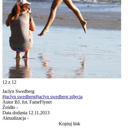
12
z 12
Jaclyn Swedberg
#jaclyn swedberg
#jaclyn swedberg zdjęcia
Autor
BJ, fot. FameFlynet
Źródło
-
Data dodania
12.11.2013
Aktualizacja
-
Kopiuj link