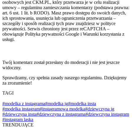
osobowych jest CKM.PL, który przetwarza je w celu realizacji
umowy – regulaminu zamieszczania komentarzy (podstawa prawna:
art. 6 ust. 1 lit. b RODO). Masz prawo dostępu do swoich danych,
ich sprostowania, usunięcia lub ograniczenia przetwarzania –
szczegóły i sposób realizacji tych praw znajdziesz w polityce
prywatności. Serwis chroniony jest przez reCAPTCHA –
obowiązuje Polityka prywatności Google i Warunki korzystania z
usługi.
Twój komentarz został przesłany do moderacji i nie jest jeszcze
widoczny.
Sprawdzamy, czy spełnia zasady naszego regulaminu. Dziękujemy
za zrozumienie!
TAGI
#modelka z instagrama
#modelka ig
#modelka insta
#modelka instagram
#instagramowa modelka
#dziewczyna ig
#dziewczyna insta
#dziewczyna z instagrama
#dziewczyna instagram
#instagram laska
TRENDUJĄCE