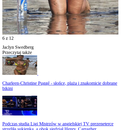
6
z 12
Jaclyn Swedberg
Przeczytaj także
Charleen-Christine Puggé - słońce, plaża i znakomicie dobrane
bikini
Podczas studia Ligi Mistrzów w angielskiej TV prezeneterce
strzeliła sukienka, a obok siedział Henry, Carragher