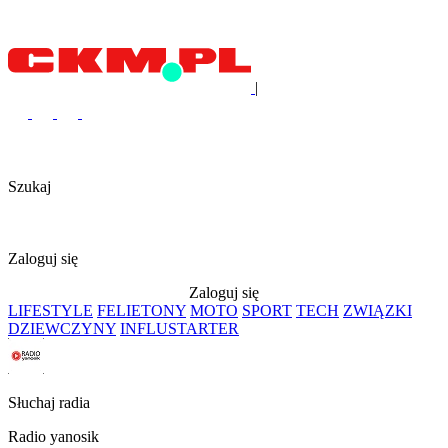
|
Szukaj
Zaloguj się
Zaloguj się
LIFESTYLE
FELIETONY
MOTO
SPORT
TECH
ZWIĄZKI
DZIEWCZYNY
INFLUSTARTER
Słuchaj radia
Radio yanosik