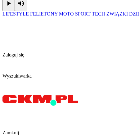
Play
Mute
LIFESTYLE
FELIETONY
MOTO
SPORT
TECH
ZWIĄZKI
DZ
Zaloguj się
Wyszukiwarka
Zamknij