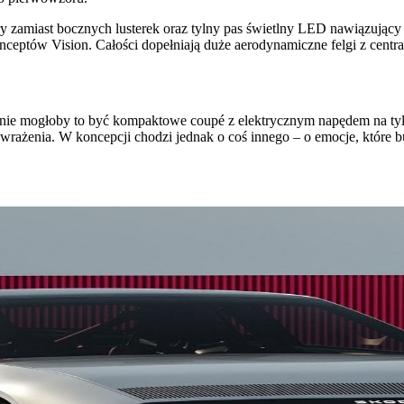
ry zamiast bocznych lusterek oraz tylny pas świetlny LED nawiązując
nceptów Vision. Całości dopełniają duże aerodynamiczne felgi z cen
hnicznie mogłoby to być kompaktowe coupé z elektrycznym napędem na 
ią wrażenia. W koncepcji chodzi jednak o coś innego – o emocje, które b