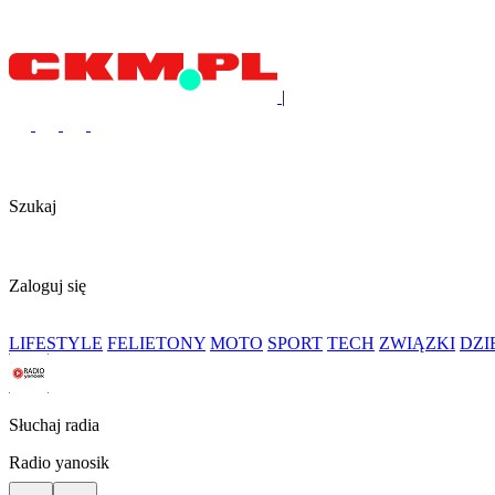
|
Szukaj
Zaloguj się
LIFESTYLE
FELIETONY
MOTO
SPORT
TECH
ZWIĄZKI
DZ
Słuchaj radia
Radio yanosik