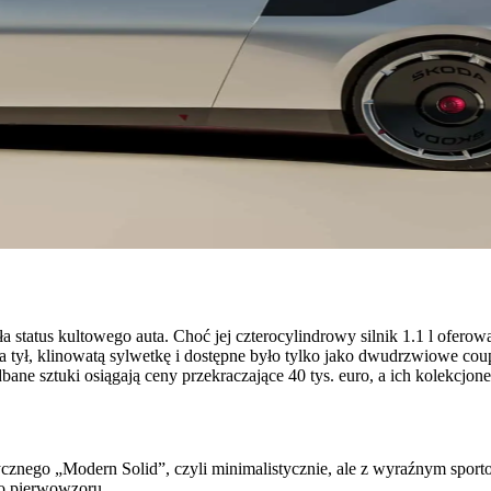
a status kultowego auta. Choć jej czterocylindrowy silnik 1.1 l ofer
tył, klinowatą sylwetkę i dostępne było tylko jako dwudrzwiowe co
ane sztuki osiągają ceny przekraczające 40 tys. euro, a ich kolekcjoner
tycznego „Modern Solid”, czyli minimalistycznie, ale z wyraźnym sp
do pierwowzoru.