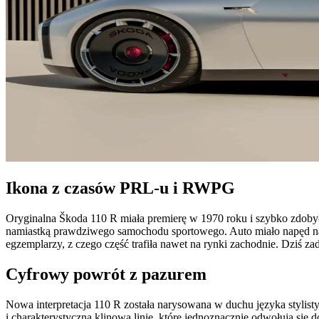
Ikona z czasów PRL-u i RWPG
Oryginalna Škoda 110 R miała premierę w 1970 roku i szybko zdobył
namiastką prawdziwego samochodu sportowego. Auto miało napęd na 
egzemplarzy, z czego część trafiła nawet na rynki zachodnie. Dziś zadb
Cyfrowy powrót z pazurem
Nowa interpretacja 110 R została narysowana w duchu języka stylis
i charakterystyczną klinową linię, które jednoznacznie odwołują się 