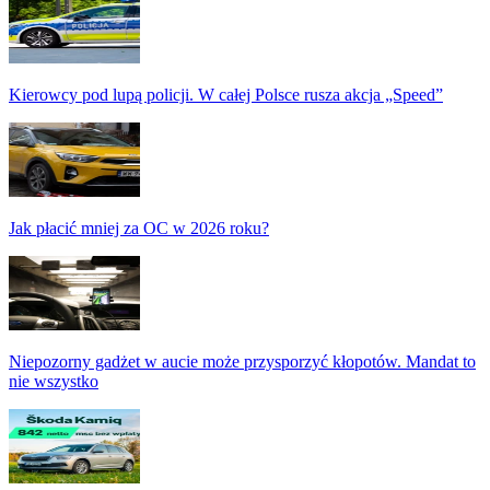
Kierowcy pod lupą policji. W całej Polsce rusza akcja „Speed”
Jak płacić mniej za OC w 2026 roku?
Niepozorny gadżet w aucie może przysporzyć kłopotów. Mandat to
nie wszystko