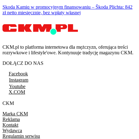
Skoda Kamiq w promocyjnym finansowaniu – Škoda Plichta: 842
zł netto miesięcznie, bez wpłaty własnej
CKM.pl to platforma internetowa dla mężczyzn, oferująca treści
rozrywkowe i lifestyle'owe. Kontynuuje tradycję magazynu CKM.
DOŁĄCZ DO NAS
Facebook
Instagram
Youtube
X.COM
CKM
Marka CKM
Reklama
Kontakt
Wydawca
Regulamin serwisu