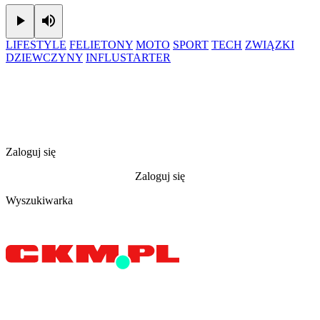
Play
Mute
LIFESTYLE
FELIETONY
MOTO
SPORT
TECH
ZWIĄZKI
DZIEWCZYNY
INFLUSTARTER
Zaloguj się
Zaloguj się
Wyszukiwarka