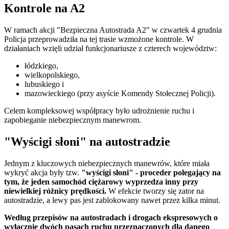
Kontrole na A2
W ramach akcji "Bezpieczna Autostrada A2" w czwartek 4 grudnia
Policja przeprowadziła na tej trasie wzmożone kontrole. W
działaniach wzięli udział funkcjonariusze z czterech województw:
łódzkiego,
wielkopolskiego,
lubuskiego i
mazowieckiego (przy asyście Komendy Stołecznej Policji).
Celem kompleksowej współpracy było udrożnienie ruchu i
zapobieganie niebezpiecznym manewrom.
"Wyścigi słoni" na autostradzie
Jednym z kluczowych niebezpiecznych manewrów, które miała
wykryć akcja były tzw.
"wyścigi słoni" - proceder polegający na
tym, że jeden samochód ciężarowy wyprzedza inny przy
niewielkiej różnicy prędkości.
W efekcie tworzy się zator na
autostradzie, a lewy pas jest zablokowany nawet przez kilka minut.
Według przepisów na autostradach i drogach ekspresowych o
wyłącznie dwóch pasach ruchu przeznaczonych dla danego