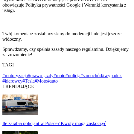
obowiązuje Polityka prywatności Google i Warunki korzystania z
usługi.
Twój komentarz został przesłany do moderacji i nie jest jeszcze
widoczny.
Sprawdzamy, czy spełnia zasady naszego regulaminu. Dziękujemy
za zrozumienie!
TAGI
#motoryzacja
#prawo jazdy
#moto
#policja
#samochód
#wypadek
#kierowcy
#Tesla
#Moto
#auto
TRENDUJĄCE
Ile zarabia policjant w Polsce? Kwoty mogą zaskoczyć