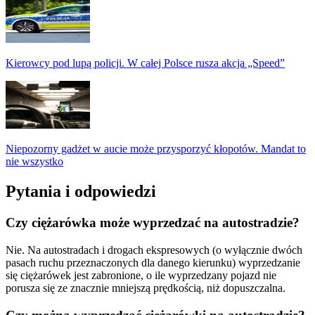
Kierowcy pod lupą policji. W całej Polsce rusza akcja „Speed”
Niepozorny gadżet w aucie może przysporzyć kłopotów. Mandat to
nie wszystko
Pytania i odpowiedzi
Czy ciężarówka może wyprzedzać na autostradzie?
Nie. Na autostradach i drogach ekspresowych (o wyłącznie dwóch
pasach ruchu przeznaczonych dla danego kierunku) wyprzedzanie
się ciężarówek jest zabronione, o ile wyprzedzany pojazd nie
porusza się ze znacznie mniejszą prędkością, niż dopuszczalna.