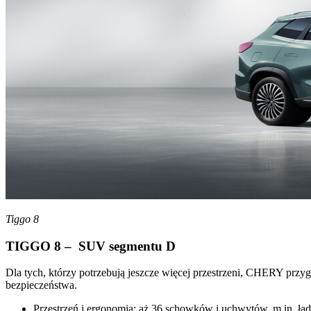
Tiggo 8
TIGGO 8 – SUV segmentu D
Dla tych, którzy potrzebują jeszcze więcej przestrzeni, CHERY p
bezpieczeństwa.
Przestrzeń i ergonomia: aż 36 schowków i uchwytów, m.in. ł