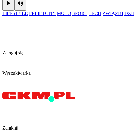
Play
Mute
LIFESTYLE
FELIETONY
MOTO
SPORT
TECH
ZWIĄZKI
DZ
Zaloguj się
Wyszukiwarka
Zamknij