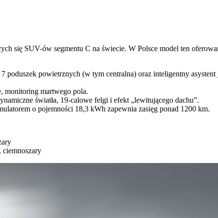
ących się SUV-ów segmentu C na świecie. W Polsce model ten oferowan
poduszek powietrznych (w tym centralna) oraz inteligentny asystent 
, monitoring martwego pola.
namiczne światła, 19-calowe felgi i efekt „lewitującego dachu”.
umulatorem o pojemności 18,3 kWh zapewnia zasięg ponad 1200 km.
zary
, ciemnoszary