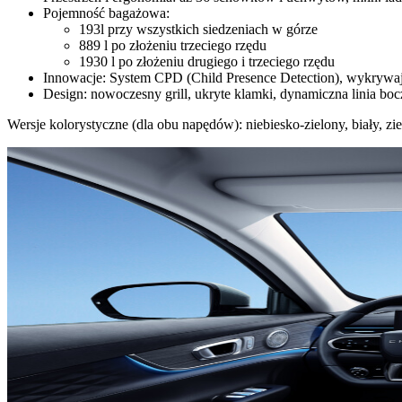
Pojemność bagażowa:
193l przy wszystkich siedzeniach w górze
889 l po złożeniu trzeciego rzędu
1930 l po złożeniu drugiego i trzeciego rzędu
Innowacje: System CPD (Child Presence Detection), wykrywają
Design: nowoczesny grill, ukryte klamki, dynamiczna linia bo
Wersje kolorystyczne (dla obu napędów): niebiesko-zielony, biały, zi