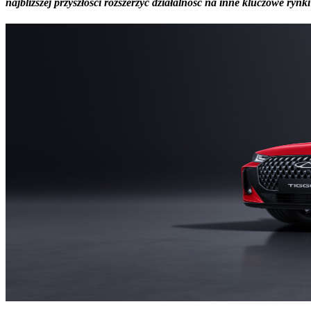
najbliższej przyszłości rozszerzyć działalność na inne kluczowe rynki