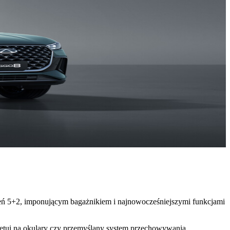
eń 5+2, imponującym bagażnikiem i najnowocześniejszymi funkcjami
etui na okulary czy przemyślany system przechowywania.