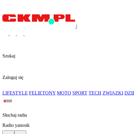
|
Szukaj
Zaloguj się
LIFESTYLE
FELIETONY
MOTO
SPORT
TECH
ZWIĄZKI
DZ
Słuchaj radia
Radio yanosik