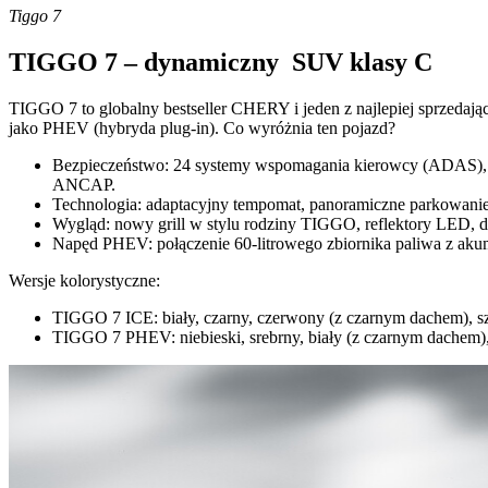
Tiggo 7
TIGGO 7 – dynamiczny SUV klasy C
TIGGO 7 to globalny bestseller CHERY i jeden z najlepiej sprzedaj
jako PHEV (hybryda plug-in). Co wyróżnia ten pojazd?
Bezpieczeństwo: 24 systemy wspomagania kierowcy (ADAS), 7 
ANCAP.
Technologia: adaptacyjny tempomat, panoramiczne parkowanie
Wygląd: nowy grill w stylu rodziny TIGGO, reflektory LED, dy
Napęd PHEV: połączenie 60-litrowego zbiornika paliwa z ak
Wersje kolorystyczne:
TIGGO 7 ICE: biały, czarny, czerwony (z czarnym dachem), s
TIGGO 7 PHEV: niebieski, srebrny, biały (z czarnym dachem)