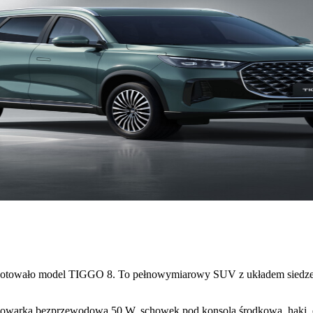
rzygotowało model TIGGO 8. To pełnowymiarowy SUV z układem siedz
adowarka bezprzewodowa 50 W, schowek pod konsolą środkową, haki, 