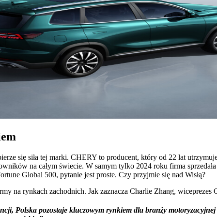
iem
rze się siła tej marki. CHERY to producent, który od 22 lat utrzymu
owników na całym świecie. W samym tylko 2024 roku firma sprzedała 
 Fortune Global 500, pytanie jest proste. Czy przyjmie się nad Wisłą?
firmy na rynkach zachodnich. Jak zaznacza Charlie Zhang, wiceprezes C
ncji, Polska pozostaje kluczowym rynkiem dla branży motoryzacyjne