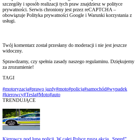
szczegóły i sposób realizacji tych praw znajdziesz w polityce
prywatności. Serwis chroniony jest przez reCAPTCHA –
obowiązuje Polityka prywatności Google i Warunki korzystania z
usługi.
Twój komentarz został przesłany do moderacji i nie jest jeszcze
widoczny.
Sprawdzamy, czy spełnia zasady naszego regulaminu. Dziękujemy
za zrozumienie!
TAGI
#motoryzacja
#prawo jazdy
#moto
#policja
#samochód
#wypadek
#kierowcy
#Tesla
#Moto
#auto
TRENDUJĄCE
Kierowcy pod lupą policji. W całej Polsce rusza akcja „Speed”