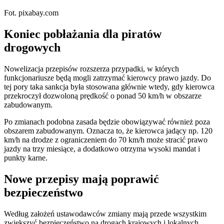
Fot. pixabay.com
Koniec pobłażania dla piratów
drogowych
Nowelizacja przepisów rozszerza przypadki, w których
funkcjonariusze będą mogli zatrzymać kierowcy prawo jazdy. Do
tej pory taka sankcja była stosowana głównie wtedy, gdy kierowca
przekroczył dozwoloną prędkość o ponad 50 km/h w obszarze
zabudowanym.
Po zmianach podobna zasada będzie obowiązywać również poza
obszarem zabudowanym. Oznacza to, że kierowca jadący np. 120
km/h na drodze z ograniczeniem do 70 km/h może stracić prawo
jazdy na trzy miesiące, a dodatkowo otrzyma wysoki mandat i
punkty karne.
Nowe przepisy mają poprawić
bezpieczeństwo
Według założeń ustawodawców zmiany mają przede wszystkim
zwiększyć bezpieczeństwo na drogach krajowych i lokalnych.