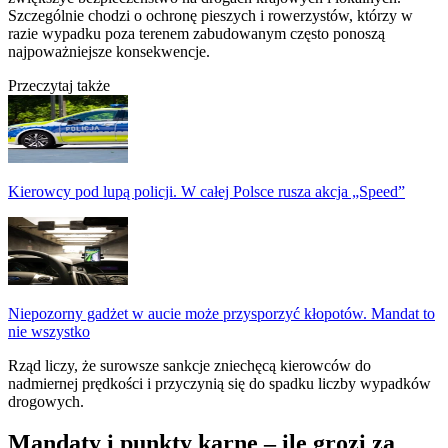
Szczególnie chodzi o ochronę pieszych i rowerzystów, którzy w
razie wypadku poza terenem zabudowanym często ponoszą
najpoważniejsze konsekwencje.
Przeczytaj także
Kierowcy pod lupą policji. W całej Polsce rusza akcja „Speed”
Niepozorny gadżet w aucie może przysporzyć kłopotów. Mandat to
nie wszystko
Rząd liczy, że surowsze sankcje zniechęcą kierowców do
nadmiernej prędkości i przyczynią się do spadku liczby wypadków
drogowych.
Mandaty i punkty karne – ile grozi za