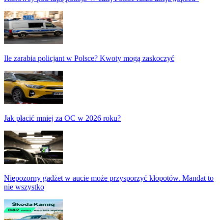
Ile zarabia policjant w Polsce? Kwoty mogą zaskoczyć
Jak płacić mniej za OC w 2026 roku?
Niepozorny gadżet w aucie może przysporzyć kłopotów. Mandat to
nie wszystko