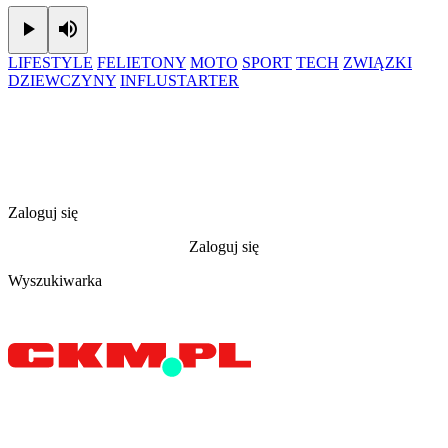
Play
Mute
LIFESTYLE
FELIETONY
MOTO
SPORT
TECH
ZWIĄZKI
DZIEWCZYNY
INFLUSTARTER
Zaloguj się
Zaloguj się
Wyszukiwarka