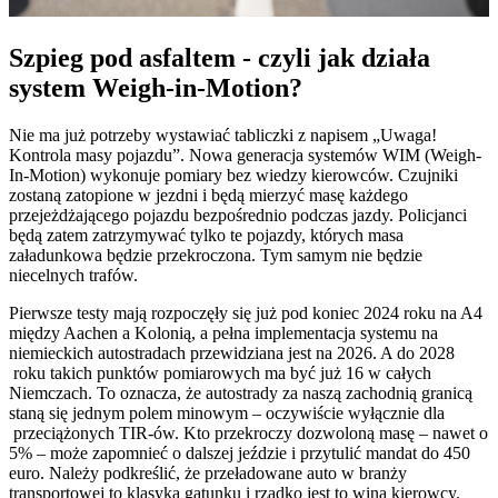
Szpieg pod asfaltem - czyli jak działa
system Weigh-in-Motion?
Nie ma już potrzeby wystawiać tabliczki z napisem „Uwaga!
Kontrola masy pojazdu”. Nowa generacja systemów WIM (Weigh-
In-Motion) wykonuje pomiary bez wiedzy kierowców. Czujniki
zostaną zatopione w jezdni i będą mierzyć masę każdego
przejeżdżającego pojazdu bezpośrednio podczas jazdy. Policjanci
będą zatem zatrzymywać tylko te pojazdy, których masa
załadunkowa będzie przekroczona. Tym samym nie będzie
niecelnych trafów.
Pierwsze testy mają rozpoczęły się już pod koniec 2024 roku na A4
między Aachen a Kolonią, a pełna implementacja systemu na
niemieckich autostradach przewidziana jest na 2026. A do 2028
roku takich punktów pomiarowych ma być już 16 w całych
Niemczach. To oznacza, że autostrady za naszą zachodnią granicą
staną się jednym polem minowym – oczywiście wyłącznie dla
przeciążonych TIR-ów. Kto przekroczy dozwoloną masę – nawet o
5% – może zapomnieć o dalszej jeździe i przytulić mandat do 450
euro. Należy podkreślić, że przeładowane auto w branży
transportowej to klasyka gatunku i rzadko jest to wina kierowcy.