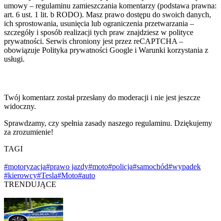
umowy – regulaminu zamieszczania komentarzy (podstawa prawna:
art. 6 ust. 1 lit. b RODO). Masz prawo dostępu do swoich danych,
ich sprostowania, usunięcia lub ograniczenia przetwarzania –
szczegóły i sposób realizacji tych praw znajdziesz w polityce
prywatności. Serwis chroniony jest przez reCAPTCHA –
obowiązuje Polityka prywatności Google i Warunki korzystania z
usługi.
Twój komentarz został przesłany do moderacji i nie jest jeszcze
widoczny.
Sprawdzamy, czy spełnia zasady naszego regulaminu. Dziękujemy
za zrozumienie!
TAGI
#motoryzacja
#prawo jazdy
#moto
#policja
#samochód
#wypadek
#kierowcy
#Tesla
#Moto
#auto
TRENDUJĄCE