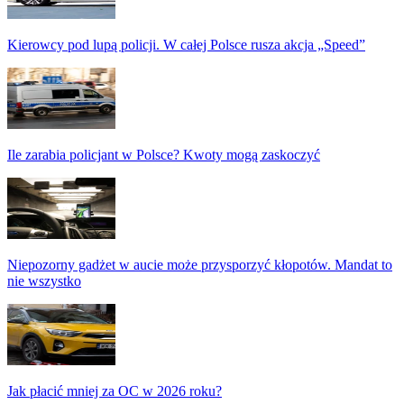
Kierowcy pod lupą policji. W całej Polsce rusza akcja „Speed”
Ile zarabia policjant w Polsce? Kwoty mogą zaskoczyć
Niepozorny gadżet w aucie może przysporzyć kłopotów. Mandat to
nie wszystko
Jak płacić mniej za OC w 2026 roku?