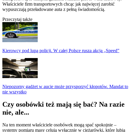
Właściciele firm transportowych chcąc jak najwięcej zarobić
wypuszczają przeładowane auta z pełną świadomością.
Przeczytaj także
Kierowcy pod lupą policji. W całej Polsce rusza akcja „Speed”
Niepozorny gadżet w aucie może przysporzyć kłopotów. Mandat to
nie wszystko
Czy osobówki też mają się bać? Na razie
nie, ale...
Na ten moment właściciele osobówek mogą spać spokojnie –
systemy pomiaru masy celują wyłącznie w ciężarówki, które lubią