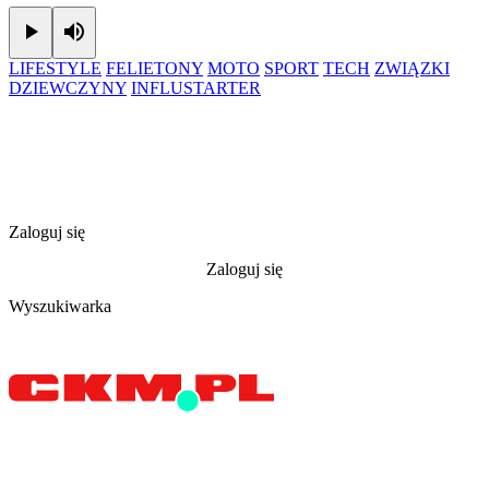
Play
Mute
LIFESTYLE
FELIETONY
MOTO
SPORT
TECH
ZWIĄZKI
DZIEWCZYNY
INFLUSTARTER
Zaloguj się
Zaloguj się
Wyszukiwarka