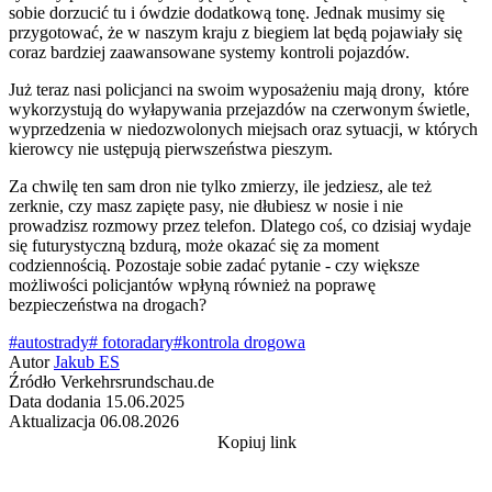
sobie dorzucić tu i ówdzie dodatkową tonę. Jednak musimy się
przygotować, że w naszym kraju z biegiem lat będą pojawiały się
coraz bardziej zaawansowane systemy kontroli pojazdów.
Już teraz nasi policjanci na swoim wyposażeniu mają drony, które
wykorzystują do wyłapywania przejazdów na czerwonym świetle,
wyprzedzenia w niedozwolonych miejsach oraz sytuacji, w których
kierowcy nie ustępują pierwszeństwa pieszym.
Za chwilę ten sam dron nie tylko zmierzy, ile jedziesz, ale też
zerknie, czy masz zapięte pasy, nie dłubiesz w nosie i nie
prowadzisz rozmowy przez telefon. Dlatego coś, co dzisiaj wydaje
się futurystyczną bzdurą, może okazać się za moment
codziennością. Pozostaje sobie zadać pytanie - czy większe
możliwości policjantów wpłyną również na poprawę
bezpieczeństwa na drogach?
#autostrady
# fotoradary
#kontrola drogowa
Autor
Jakub ES
Źródło
Verkehrsrundschau.de
Data dodania
15.06.2025
Aktualizacja
06.08.2026
Kopiuj link