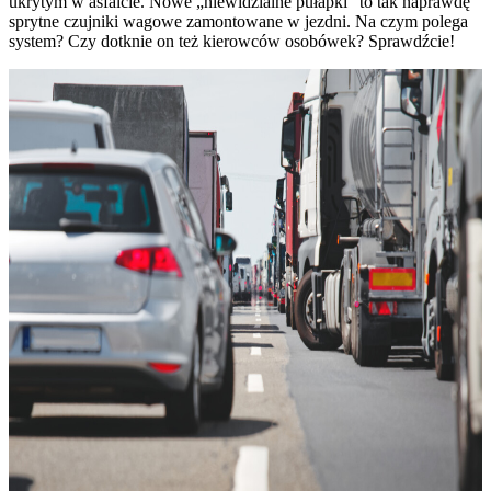
ukrytym w asfalcie. Nowe „niewidzialne pułapki” to tak naprawdę
sprytne czujniki wagowe zamontowane w jezdni. Na czym polega
system? Czy dotknie on też kierowców osobówek? Sprawdźcie!