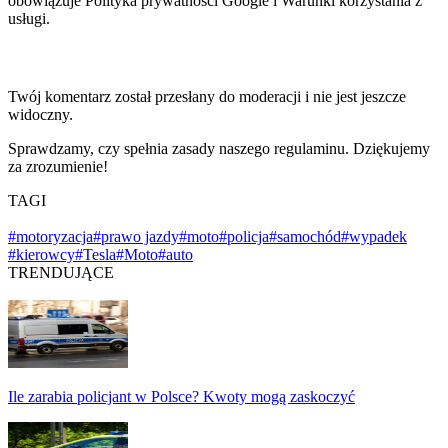
obowiązuje Polityka prywatności Google i Warunki korzystania z
usługi.
Twój komentarz został przesłany do moderacji i nie jest jeszcze
widoczny.
Sprawdzamy, czy spełnia zasady naszego regulaminu. Dziękujemy
za zrozumienie!
TAGI
#motoryzacja
#prawo jazdy
#moto
#policja
#samochód
#wypadek
#kierowcy
#Tesla
#Moto
#auto
TRENDUJĄCE
Ile zarabia policjant w Polsce? Kwoty mogą zaskoczyć