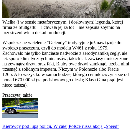
Wielka (i w sensie metaforycznym, i dosłownym) legenda, której
firma ze Stuttgartu – i chwała jej za to! – nie zepsuła zbytnio na
przestrzeni wielu dekad produkcji.
Współczesne wcielenie "Gelendy" tradycyjnie już nawiązuje do
swojego praszczura, czyli do modelu W461 z roku 1979.
Zachowało nie tylko kanciaste nadwozie z aerodynamiką cegły, ale
też sporo klimatycznych niuansów; takich jak zawiasy umieszczone
na zewnątrz drzwi oraz fakt, iż aby owe drzwi zamknąć, trzeba nimi
trzasnąć z solidnym impetem. Niczym w Polonezie albo Fiacie
126p. A to wszystko w samochodzie, którego cennik zaczyna się od
ponad 670 000 zł (za podstawowego diesla; Klasa G na prąd jest
nieco tańsza).
Przeczytaj także
Kierowcy pod lupą policji. W całej Polsce rusza akcja „Speed”