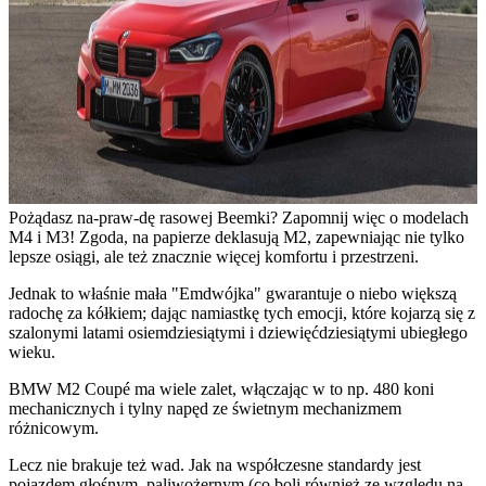
Pożądasz na-praw-dę rasowej Beemki? Zapomnij więc o modelach
M4 i M3! Zgoda, na papierze deklasują M2, zapewniając nie tylko
lepsze osiągi, ale też znacznie więcej komfortu i przestrzeni.
Jednak to właśnie mała "Emdwójka" gwarantuje o niebo większą
radochę za kółkiem; dając namiastkę tych emocji, które kojarzą się z
szalonymi latami osiemdziesiątymi i dziewięćdziesiątymi ubiegłego
wieku.
BMW M2 Coupé ma wiele zalet, włączając w to np. 480 koni
mechanicznych i tylny napęd ze świetnym mechanizmem
różnicowym.
Lecz nie brakuje też wad. Jak na współczesne standardy jest
pojazdem głośnym, paliwożernym (co boli również ze względu na