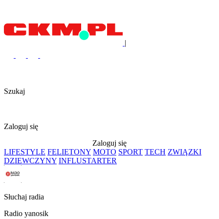
|
Szukaj
Zaloguj się
Zaloguj się
LIFESTYLE
FELIETONY
MOTO
SPORT
TECH
ZWIĄZKI
DZIEWCZYNY
INFLUSTARTER
Słuchaj radia
Radio yanosik