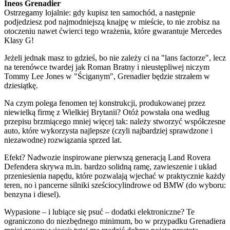
Ineos Grenadier
Ostrzegamy lojalnie: gdy kupisz ten samochód, a następnie
podjedziesz pod najmodniejszą knajpę w mieście, to nie zrobisz na
otoczeniu nawet ćwierci tego wrażenia, które gwarantuje Mercedes
Klasy G!
Jeżeli jednak masz to gdzieś, bo nie zależy ci na "lans factorze", lecz
na terenówce twardej jak Roman Bratny i nieustępliwej niczym
Tommy Lee Jones w "Ściganym", Grenadier będzie strzałem w
dziesiątkę.
Na czym polega fenomen tej konstrukcji, produkowanej przez
niewielką firmę z Wielkiej Brytanii? Otóż powstała ona według
przepisu brzmiącego mniej więcej tak: należy stworzyć współczesne
auto, które wykorzysta najlepsze (czyli najbardziej sprawdzone i
niezawodne) rozwiązania sprzed lat.
Efekt? Nadwozie inspirowane pierwszą generacją Land Rovera
Defendera skrywa m.in. bardzo solidną ramę, zawieszenie i układ
przeniesienia napędu, które pozwalają wjechać w praktycznie każdy
teren, no i pancerne silniki sześciocylindrowe od BMW (do wyboru:
benzyna i diesel).
Wypasione – i lubiące się psuć – dodatki elektroniczne? Te
ograniczono do niezbędnego minimum, bo w przypadku Grenadiera