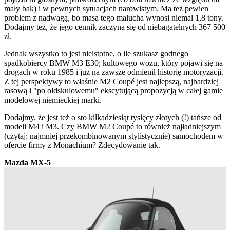
mały bak) i w pewnych sytuacjach narowistym. Ma też pewien
problem z nadwagą, bo masa tego malucha wynosi niemal 1,8 tony.
Dodajmy też, że jego cennik zaczyna się od niebagatelnych 367 500
zł.
Jednak wszystko to jest nieistotne, o ile szukasz godnego
spadkobiercy BMW M3 E30; kultowego wozu, który pojawi się na
drogach w roku 1985 i już na zawsze odmienił historię motoryzacji.
Z tej perspektywy to właśnie M2 Coupé jest najlepszą, najbardziej
rasową i "po oldskulowemu" ekscytującą propozycją w całej gamie
modelowej niemieckiej marki.
Dodajmy, że jest też o sto kilkadziesiąt tysięcy złotych (!) tańsze od
modeli M4 i M3. Czy BMW M2 Coupé to również najładniejszym
(czytaj: najmniej przekombinowanym stylistycznie) samochodem w
ofercie firmy z Monachium? Zdecydowanie tak.
Mazda MX-5