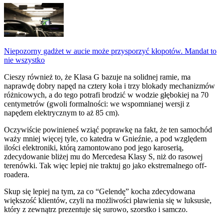
Niepozorny gadżet w aucie może przysporzyć kłopotów. Mandat to
nie wszystko
Cieszy również to, że Klasa G bazuje na solidnej ramie, ma
naprawdę dobry napęd na cztery koła i trzy blokady mechanizmów
różnicowych, a do tego potrafi brodzić w wodzie głębokiej na 70
centymetrów (gwoli formalności: we wspomnianej wersji z
napędem elektrycznym to aż 85 cm).
Oczywiście powinieneś wziąć poprawkę na fakt, że ten samochód
waży mniej więcej tyle, co katedra w Gnieźnie, a pod względem
ilości elektroniki, którą zamontowano pod jego karoserią,
zdecydowanie bliżej mu do Mercedesa Klasy S, niż do rasowej
terenówki. Tak więc lepiej nie traktuj go jako ekstremalnego off-
roadera.
Skup się lepiej na tym, za co “Gelendę” kocha zdecydowana
większość klientów, czyli na możliwości pławienia się w luksusie,
który z zewnątrz prezentuje się surowo, szorstko i samczo.