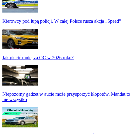
Kierowcy pod lupą policji. W całej Polsce rusza akcja „Speed”
Jak płacić mniej za OC w 2026 roku?
Niepozorny gadżet w aucie może przysporzyć kłopotów. Mandat to
nie wszystko