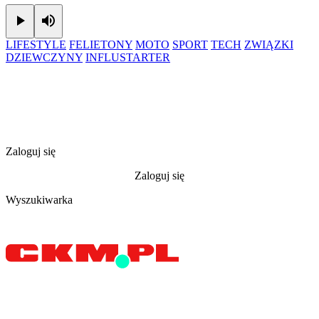
Play
Mute
LIFESTYLE
FELIETONY
MOTO
SPORT
TECH
ZWIĄZKI
DZIEWCZYNY
INFLUSTARTER
Zaloguj się
Zaloguj się
Wyszukiwarka