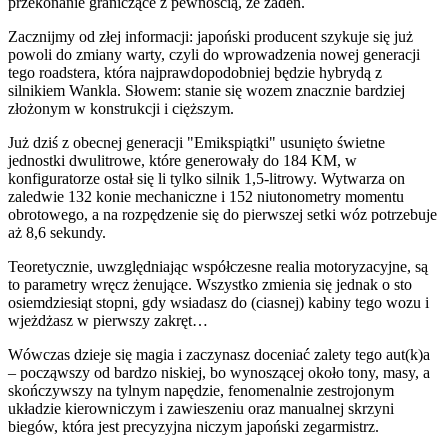
przekonanie graniczące z pewnością, że żaden.
Zacznijmy od złej informacji: japoński producent szykuje się już
powoli do zmiany warty, czyli do wprowadzenia nowej generacji
tego roadstera, która najprawdopodobniej będzie hybrydą z
silnikiem Wankla. Słowem: stanie się wozem znacznie bardziej
złożonym w konstrukcji i cięższym.
Już dziś z obecnej generacji "Emikspiątki" usunięto świetne
jednostki dwulitrowe, które generowały do 184 KM, w
konfiguratorze ostał się li tylko silnik 1,5-litrowy. Wytwarza on
zaledwie 132 konie mechaniczne i 152 niutonometry momentu
obrotowego, a na rozpędzenie się do pierwszej setki wóz potrzebuje
aż 8,6 sekundy.
Teoretycznie, uwzględniając współczesne realia motoryzacyjne, są
to parametry wręcz żenujące. Wszystko zmienia się jednak o sto
osiemdziesiąt stopni, gdy wsiadasz do (ciasnej) kabiny tego wozu i
wjeżdżasz w pierwszy zakręt…
Wówczas dzieje się magia i zaczynasz doceniać zalety tego aut(k)a
– począwszy od bardzo niskiej, bo wynoszącej około tony, masy, a
skończywszy na tylnym napędzie, fenomenalnie zestrojonym
układzie kierowniczym i zawieszeniu oraz manualnej skrzyni
biegów, która jest precyzyjna niczym japoński zegarmistrz.