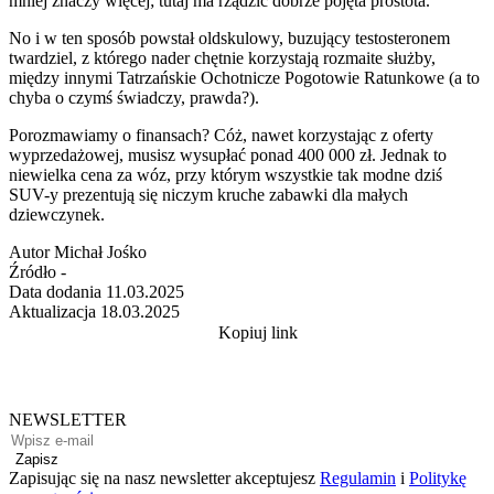
mniej znaczy więcej; tutaj ma rządzić dobrze pojęta prostota.
No i w ten sposób powstał oldskulowy, buzujący testosteronem
twardziel, z którego nader chętnie korzystają rozmaite służby,
między innymi Tatrzańskie Ochotnicze Pogotowie Ratunkowe (a to
chyba o czymś świadczy, prawda?).
Porozmawiamy o finansach? Cóż, nawet korzystając z oferty
wyprzedażowej, musisz wysupłać ponad 400 000 zł. Jednak to
niewielka cena za wóz, przy którym wszystkie tak modne dziś
SUV-y prezentują się niczym kruche zabawki dla małych
dziewczynek.
Autor
Michał Jośko
Źródło
-
Data dodania
11.03.2025
Aktualizacja
18.03.2025
Kopiuj link
NEWSLETTER
Zapisz
Zapisując się na nasz newsletter akceptujesz
Regulamin
i
Politykę