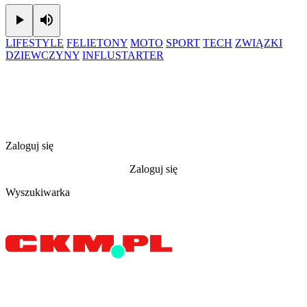
Play
Mute
LIFESTYLE
FELIETONY
MOTO
SPORT
TECH
ZWIĄZKI
DZIEWCZYNY
INFLUSTARTER
Zaloguj się
Zaloguj się
Wyszukiwarka