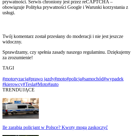
prywatności. Serwis chroniony jest przez reCAPTCHA –
obowiązuje Polityka prywatności Google i Warunki korzystania z
usługi.
Twój komentarz został przesłany do moderacji i nie jest jeszcze
widoczny.
Sprawdzamy, czy spełnia zasady naszego regulaminu. Dziękujemy
za zrozumienie!
TAGI
#motoryzacja
#prawo jazdy
#moto
#policja
#samochód
#wypadek
#kierowcy
#Tesla
#Moto
#auto
TRENDUJĄCE
Ile zarabia policjant w Polsce? Kwoty mogą zaskoczyć