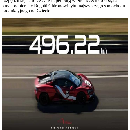
rozpędził się na torze ATP Papenburg w Niemczech do 496,22
km/h, odbierając Bugatti Chironowi tytuł najszybszego samochodu
produkcyjnego na świecie.