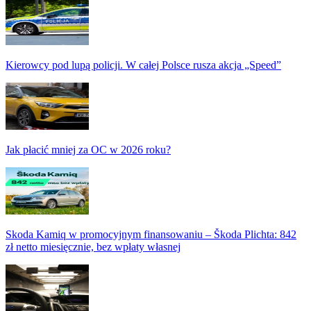
Kierowcy pod lupą policji. W całej Polsce rusza akcja „Speed”
Jak płacić mniej za OC w 2026 roku?
Skoda Kamiq w promocyjnym finansowaniu – Škoda Plichta: 842
zł netto miesięcznie, bez wpłaty własnej