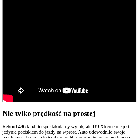
Nie tylko prędkość na prostej
Rekord 496 km/h to spektakularny wynik, ale U9 Xtreme nie jest
jedynie pociskiem do jazdy na wprost. Auto udowodniło swoje
możliwości także na legendarnym Nürburgringu, gdzie wykręciło