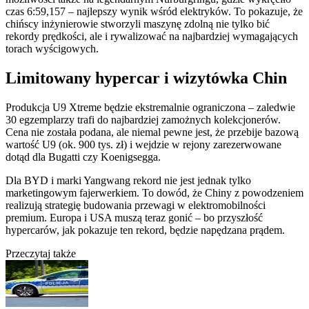
czas 6:59,157 – najlepszy wynik wśród elektryków. To pokazuje, że
chińscy inżynierowie stworzyli maszynę zdolną nie tylko bić
rekordy prędkości, ale i rywalizować na najbardziej wymagających
torach wyścigowych.
Limitowany hypercar i wizytówka Chin
Produkcja U9 Xtreme będzie ekstremalnie ograniczona – zaledwie
30 egzemplarzy trafi do najbardziej zamożnych kolekcjonerów.
Cena nie została podana, ale niemal pewne jest, że przebije bazową
wartość U9 (ok. 900 tys. zł) i wejdzie w rejony zarezerwowane
dotąd dla Bugatti czy Koenigsegga.
Dla BYD i marki Yangwang rekord nie jest jednak tylko
marketingowym fajerwerkiem. To dowód, że Chiny z powodzeniem
realizują strategię budowania przewagi w elektromobilności
premium. Europa i USA muszą teraz gonić – bo przyszłość
hypercarów, jak pokazuje ten rekord, będzie napędzana prądem.
Przeczytaj także