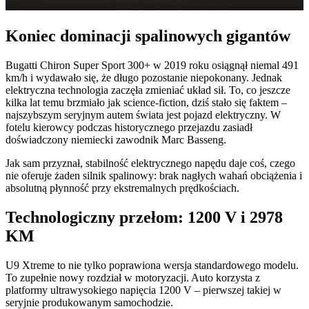
Koniec dominacji spalinowych gigantów
Bugatti Chiron Super Sport 300+ w 2019 roku osiągnął niemal 491
km/h i wydawało się, że długo pozostanie niepokonany. Jednak
elektryczna technologia zaczęła zmieniać układ sił. To, co jeszcze
kilka lat temu brzmiało jak science-fiction, dziś stało się faktem –
najszybszym seryjnym autem świata jest pojazd elektryczny. W
fotelu kierowcy podczas historycznego przejazdu zasiadł
doświadczony niemiecki zawodnik Marc Basseng.
Jak sam przyznał, stabilność elektrycznego napędu daje coś, czego
nie oferuje żaden silnik spalinowy: brak nagłych wahań obciążenia i
absolutną płynność przy ekstremalnych prędkościach.
Technologiczny przełom: 1200 V i 2978
KM
U9 Xtreme to nie tylko poprawiona wersja standardowego modelu.
To zupełnie nowy rozdział w motoryzacji. Auto korzysta z
platformy ultrawysokiego napięcia 1200 V – pierwszej takiej w
seryjnie produkowanym samochodzie.