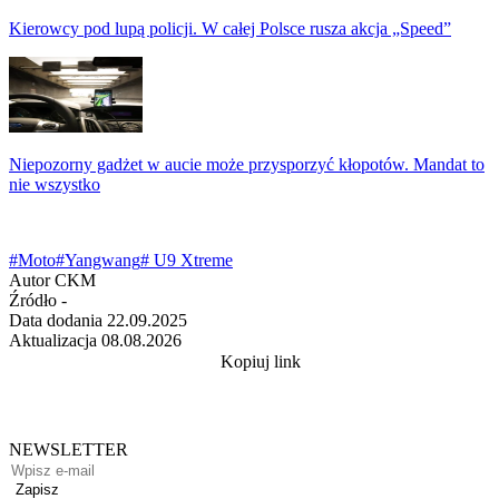
Kierowcy pod lupą policji. W całej Polsce rusza akcja „Speed”
Niepozorny gadżet w aucie może przysporzyć kłopotów. Mandat to
nie wszystko
#Moto
#Yangwang
# U9 Xtreme
Autor
CKM
Źródło
-
Data dodania
22.09.2025
Aktualizacja
08.08.2026
Kopiuj link
NEWSLETTER
Zapisz