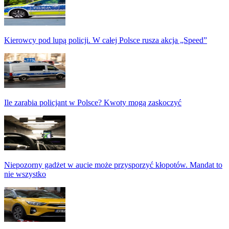
Kierowcy pod lupą policji. W całej Polsce rusza akcja „Speed”
Ile zarabia policjant w Polsce? Kwoty mogą zaskoczyć
Niepozorny gadżet w aucie może przysporzyć kłopotów. Mandat to
nie wszystko