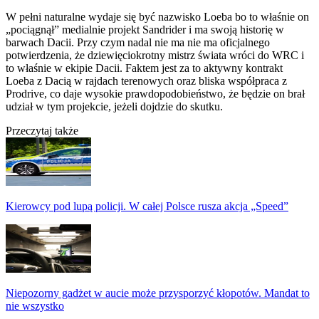
W pełni naturalne wydaje się być nazwisko Loeba bo to właśnie on
„pociągnął” medialnie projekt Sandrider i ma swoją historię w
barwach Dacii. Przy czym nadal nie ma nie ma oficjalnego
potwierdzenia, że dziewięciokrotny mistrz świata wróci do WRC i
to właśnie w ekipie Dacii. Faktem jest za to aktywny kontrakt
Loeba z Dacią w rajdach terenowych oraz bliska współpraca z
Prodrive, co daje wysokie prawdopodobieństwo, że będzie on brał
udział w tym projekcie, jeżeli dojdzie do skutku.
Przeczytaj także
Kierowcy pod lupą policji. W całej Polsce rusza akcja „Speed”
Niepozorny gadżet w aucie może przysporzyć kłopotów. Mandat to
nie wszystko