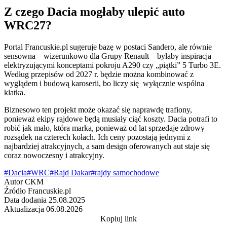
Z czego Dacia mogłaby ulepić auto
WRC27?
Portal Francuskie.pl sugeruje bazę w postaci Sandero, ale równie
sensowna – wizerunkowo dla Grupy Renault – byłaby inspiracja
elektryzującymi konceptami pokroju A290 czy „piątki” 5 Turbo 3E.
Według przepisów od 2027 r. będzie można kombinować z
wyglądem i budową karoserii, bo liczy się wyłącznie wspólna
klatka.
Biznesowo ten projekt może okazać się naprawdę trafiony,
ponieważ ekipy rajdowe będą musiały ciąć koszty. Dacia potrafi to
robić jak mało, która marka, ponieważ od lat sprzedaje zdrowy
rozsądek na czterech kołach. Ich ceny pozostają jednymi z
najbardziej atrakcyjnych, a sam design oferowanych aut staje się
coraz nowoczesny i atrakcyjny.
#Dacia
#WRC
#Rajd Dakar
#rajdy samochodowe
Autor
CKM
Źródło
Francuskie.pl
Data dodania
25.08.2025
Aktualizacja
06.08.2026
Kopiuj link