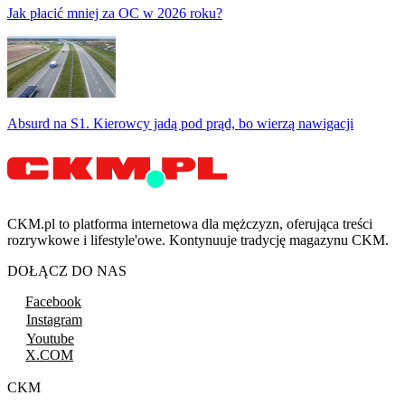
Jak płacić mniej za OC w 2026 roku?
Absurd na S1. Kierowcy jadą pod prąd, bo wierzą nawigacji
CKM.pl to platforma internetowa dla mężczyzn, oferująca treści
rozrywkowe i lifestyle'owe. Kontynuuje tradycję magazynu CKM.
DOŁĄCZ DO NAS
Facebook
Instagram
Youtube
X.COM
CKM