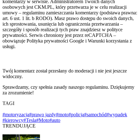
komentarzy w serwisie. Administratorem Twoich danych
osobowych jest CKM.PL, który przetwarza je w celu realizacji
umowy – regulaminu zamieszczania komentarzy (podstawa prawna:
art. 6 ust. 1 lit. b RODO). Masz prawo dostępu do swoich danych,
ich sprostowania, usunięcia lub ograniczenia przetwarzania –
szczegóły i sposób realizacji tych praw znajdziesz w polityce
prywatności. Serwis chroniony jest przez reCAPTCHA –
obowiązuje Polityka prywatności Google i Warunki korzystania z
usługi.
Twój komentarz został przesłany do moderacji i nie jest jeszcze
widoczny.
Sprawdzamy, czy spełnia zasady naszego regulaminu. Dziękujemy
za zrozumienie!
TAGI
#motoryzacja
#prawo jazdy
#moto
#policja
#samochód
#wypadek
#kierowcy
#Tesla
#Moto
#auto
TRENDUJĄCE