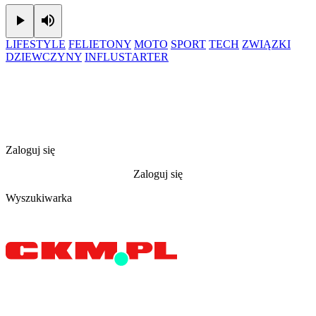
Play
Mute
LIFESTYLE
FELIETONY
MOTO
SPORT
TECH
ZWIĄZKI
DZIEWCZYNY
INFLUSTARTER
Zaloguj się
Zaloguj się
Wyszukiwarka