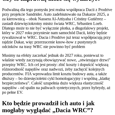
Podwaliną dla tego pomysłu jest realna współpraca Dacii z Prodrive
przy projekcie Sandrider. Auto zadebiutowało na Dakarze 2025, a
za kierownicą – obok Nassera Al-Attiyaha i Cristiny Gutiérrez –
zasiadł dziewięciokrotny mistrz świata WRC, Sébastien Loeb.
Dlatego może to nie być wyłącznie plotka, a długofalowy projekt,
który w 2027 roku przyniesie nam samochód Dacii, który będzie
rywalizował w WRC. Dacia i Prodrive już teraz współpracują przy
rajdzie Dakar, więc przerzucenie know-how z pustynnych
odcinków na trasy WRC nie powinno być problem
Musimy na efekty zaczekać jednak do 2027 roku, ponieważ to
właśnie wtedy zaczynają obowiązywać nowe, „otwierające drzwi”
przepisy WRC. Ich cel jest prosty: zbić koszty i dopuścić większą
różnorodność napędów oraz nadwozi, żeby zachęcić kolejnych
producentów. FIA wprowadza limit kosztu budowy auta, a także
dłuższy – bo dziesięcioletni cykl homologacyjny i wspólną „klatkę
bezpieczeństwa”. Całość uzupełnia dużo większa elastyczność
napędów - od spalin na paliwach syntetycznych, przez hybrydy, aż
po pełne EV.
Kto będzie prowadził ich auto i jak
mogłaby wyglądać „Dacia WRC”?