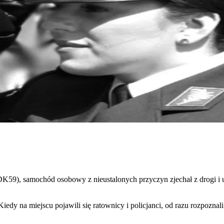
DK59), samochód osobowy z nieustalonych przyczyn zjechał z drogi i 
iedy na miejscu pojawili się ratownicy i policjanci, od razu rozpoznal