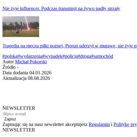
Nie żyje influencer. Podczas transmisji na żywo padły strzały
Tragedia na meczu piłki nożnej. Piorun uderzył w murawę, nie żyje p
#polska
#wydarzenia
#wypadek
#policja
#droga
#samochód
Autor
Michał Pokorski
Źródło
-
Data dodania
04.01.2026
Aktualizacja
08.08.2026
NEWSLETTER
Zapisz
Zapisując się na nasz newsletter akceptujesz
Regulamin
i
Politykę pr
NEWSLETTER