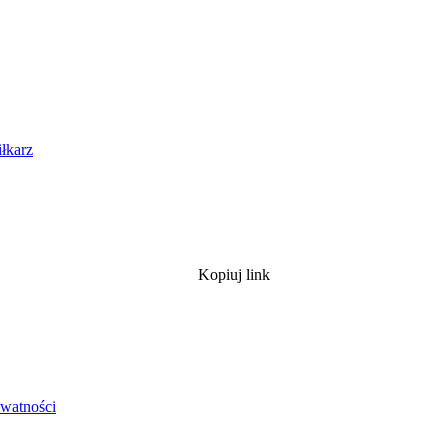
iłkarz
Kopiuj link
ywatności