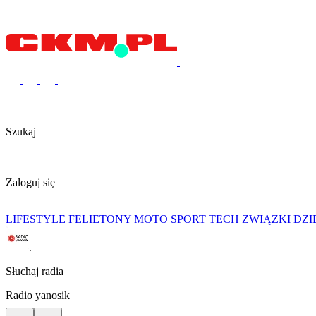
|
Szukaj
Zaloguj się
LIFESTYLE
FELIETONY
MOTO
SPORT
TECH
ZWIĄZKI
DZ
Słuchaj radia
Radio yanosik