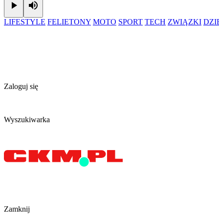
Play
Mute
LIFESTYLE
FELIETONY
MOTO
SPORT
TECH
ZWIĄZKI
DZ
Zaloguj się
Wyszukiwarka
Zamknij