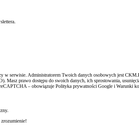
lettera.
zy w serwisie. Administratorem Twoich danych osobowych jest CKM.PL
O). Masz prawo dostępu do swoich danych, ich sprostowania, usunięcia 
ez reCAPTCHA – obowiązuje Polityka prywatności Google i Warunki kor
czny.
 zrozumienie!