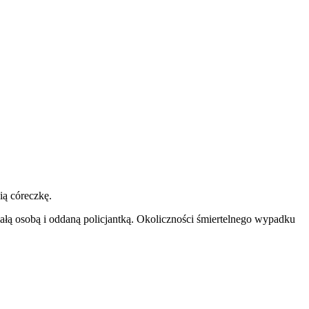
nią córeczkę.
iałą osobą i oddaną policjantką. Okoliczności śmiertelnego wypadku