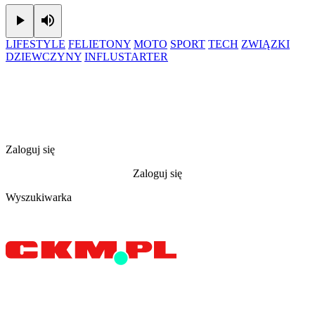
Play
Mute
LIFESTYLE
FELIETONY
MOTO
SPORT
TECH
ZWIĄZKI
DZIEWCZYNY
INFLUSTARTER
Zaloguj się
Zaloguj się
Wyszukiwarka