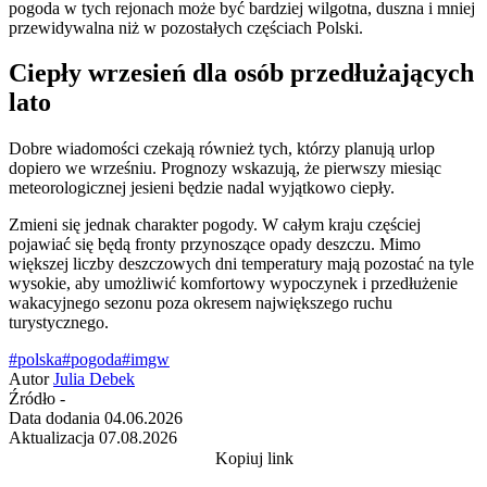
pogoda w tych rejonach może być bardziej wilgotna, duszna i mniej
przewidywalna niż w pozostałych częściach Polski.
Ciepły wrzesień dla osób przedłużających
lato
Dobre wiadomości czekają również tych, którzy planują urlop
dopiero we wrześniu. Prognozy wskazują, że pierwszy miesiąc
meteorologicznej jesieni będzie nadal wyjątkowo ciepły.
Zmieni się jednak charakter pogody. W całym kraju częściej
pojawiać się będą fronty przynoszące opady deszczu. Mimo
większej liczby deszczowych dni temperatury mają pozostać na tyle
wysokie, aby umożliwić komfortowy wypoczynek i przedłużenie
wakacyjnego sezonu poza okresem największego ruchu
turystycznego.
#polska
#pogoda
#imgw
Autor
Julia Debek
Źródło
-
Data dodania
04.06.2026
Aktualizacja
07.08.2026
Kopiuj link