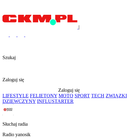
|
Szukaj
Zaloguj się
Zaloguj się
LIFESTYLE
FELIETONY
MOTO
SPORT
TECH
ZWIĄZKI
DZIEWCZYNY
INFLUSTARTER
Słuchaj radia
Radio yanosik