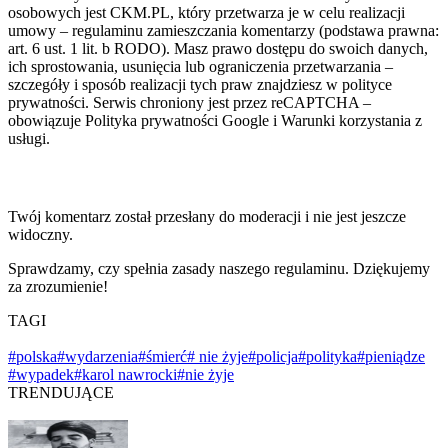
osobowych jest CKM.PL, który przetwarza je w celu realizacji
umowy – regulaminu zamieszczania komentarzy (podstawa prawna:
art. 6 ust. 1 lit. b RODO). Masz prawo dostępu do swoich danych,
ich sprostowania, usunięcia lub ograniczenia przetwarzania –
szczegóły i sposób realizacji tych praw znajdziesz w polityce
prywatności. Serwis chroniony jest przez reCAPTCHA –
obowiązuje Polityka prywatności Google i Warunki korzystania z
usługi.
Twój komentarz został przesłany do moderacji i nie jest jeszcze
widoczny.
Sprawdzamy, czy spełnia zasady naszego regulaminu. Dziękujemy
za zrozumienie!
TAGI
#polska
#wydarzenia
#śmierć
# nie żyje
#policja
#polityka
#pieniądze
#wypadek
#karol nawrocki
#nie żyje
TRENDUJĄCE