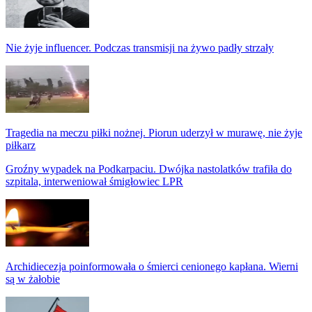
Nie żyje influencer. Podczas transmisji na żywo padły strzały
Tragedia na meczu piłki nożnej. Piorun uderzył w murawę, nie żyje
piłkarz
Groźny wypadek na Podkarpaciu. Dwójka nastolatków trafiła do
szpitala, interweniował śmigłowiec LPR
Archidiecezja poinformowała o śmierci cenionego kapłana. Wierni
są w żałobie