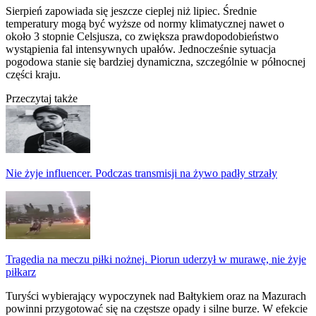
Sierpień zapowiada się jeszcze cieplej niż lipiec. Średnie
temperatury mogą być wyższe od normy klimatycznej nawet o
około 3 stopnie Celsjusza, co zwiększa prawdopodobieństwo
wystąpienia fal intensywnych upałów. Jednocześnie sytuacja
pogodowa stanie się bardziej dynamiczna, szczególnie w północnej
części kraju.
Przeczytaj także
Nie żyje influencer. Podczas transmisji na żywo padły strzały
Tragedia na meczu piłki nożnej. Piorun uderzył w murawę, nie żyje
piłkarz
Turyści wybierający wypoczynek nad Bałtykiem oraz na Mazurach
powinni przygotować się na częstsze opady i silne burze. W efekcie