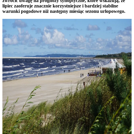
zwrócić uwagę na prognozy synoptyczne, które wskazują, że
lipiec zaoferuje znacznie korzystniejsze i bardziej stabilne
warunki pogodowe niż następny miesiąc sezonu urlopowego.