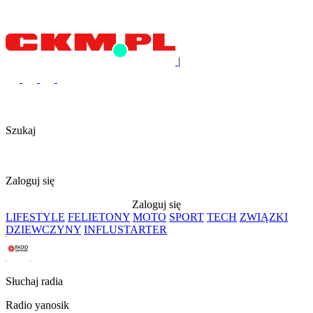
|
Szukaj
Zaloguj się
Zaloguj się
LIFESTYLE
FELIETONY
MOTO
SPORT
TECH
ZWIĄZKI
DZIEWCZYNY
INFLUSTARTER
Słuchaj radia
Radio yanosik