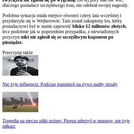
dlaczego posiadacz szczęśliwego losu, nie odebrał swojej nagrody.
Podobna sytuacja miała miejsce również cztery lata wcześniej i
przydarzyła się w Wejherowie. Tam został zakupiony los, który
posiadaczowi był w stanie zapewnić
blisko 12 milionów złotych
,
lecz podobnie jak w poprzednim przypadku, z niewiadomych
przyczyn
nikt nie zgłosił się ze szczęśliwym kuponem po
pieniądze.
Przeczytaj także
Nie żyje influencer. Podczas transmisji na żywo padły strzały
Tragedia na meczu piłki nożnej. Piorun uderzył w murawę, nie żyje
piłkarz