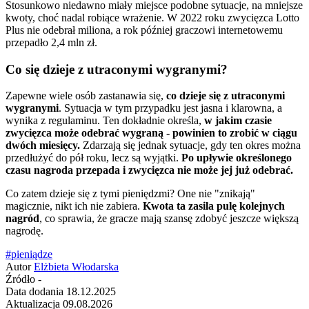
Stosunkowo niedawno miały miejsce podobne sytuacje, na mniejsze
kwoty, choć nadal robiące wrażenie. W 2022 roku zwycięzca Lotto
Plus nie odebrał miliona, a rok później graczowi internetowemu
przepadło 2,4 mln zł.
Co się dzieje z utraconymi wygranymi?
Zapewne wiele osób zastanawia się,
co dzieje się z utraconymi
wygranymi
. Sytuacja w tym przypadku jest jasna i klarowna, a
wynika z regulaminu. Ten dokładnie określa,
w jakim czasie
zwycięzca może odebrać wygraną - powinien to zrobić w ciągu
dwóch miesięcy.
Zdarzają się jednak sytuacje, gdy ten okres można
przedłużyć do pół roku, lecz są wyjątki.
Po upływie określonego
czasu nagroda przepada i zwycięzca nie może jej już odebrać.
Co zatem dzieje się z tymi pieniędzmi? One nie "znikają"
magicznie, nikt ich nie zabiera.
Kwota ta zasila pulę kolejnych
nagród
, co sprawia, że gracze mają szansę zdobyć jeszcze większą
nagrodę.
#pieniądze
Autor
Elżbieta Włodarska
Źródło
-
Data dodania
18.12.2025
Aktualizacja
09.08.2026