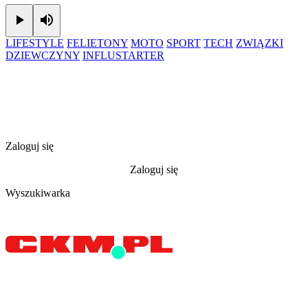
Play
Mute
LIFESTYLE
FELIETONY
MOTO
SPORT
TECH
ZWIĄZKI
DZIEWCZYNY
INFLUSTARTER
Zaloguj się
Zaloguj się
Wyszukiwarka