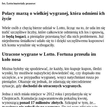
fot. Lotto/materiały prasowe
Polacy marzą o wielkiej wygranej, która odmieni ich
życie
Wiele osób z chęcią bierze udział w Lotto, licząc na to, że uda im się
trafić szczęśliwe liczby, które całkowicie odmienią ich los i sprawią,
że
będą bogaci
, a pieniądze przestaną być dla nich problemem. Już
niejednemu śmiałkowi udało się to i dzięki szczęśliwemu kuponowi
ich konta wyraźnie się wzbogaciły.
Utracone wygrane w Lotto. Fortuna przeszła im
koło nosa
Można byłoby się spodziewać, że każdy, kto kupuje kupon, śledzi
wyniki, by możliwie najszybciej dowiedzieć się, czy dopisało mu
szczęście, a w przypadku wygranej, wręcz natychmiast rusza po
pieniądze. Okazuje się jednak, że zdarzają się niecodzienne
sytuacje, gdy
dochodzi do utraconych wygranych.
Jedna z nich miała miejsce w 2012 roku i przydarzyła się w
Chojnicach. Kumulacja zagwarantowała pokaźną kwotę,
wynoszącą
ponad 17 milionów złotych
. Szkopuł w tym, że...
zwycięzca nie zgłosił się po wygraną.
Do tej pory nikt nie wie,