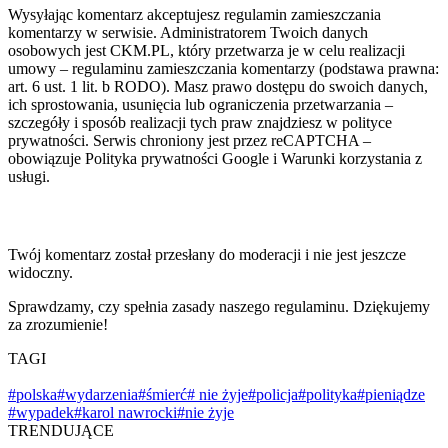
Wysyłając komentarz akceptujesz regulamin zamieszczania
komentarzy w serwisie. Administratorem Twoich danych
osobowych jest CKM.PL, który przetwarza je w celu realizacji
umowy – regulaminu zamieszczania komentarzy (podstawa prawna:
art. 6 ust. 1 lit. b RODO). Masz prawo dostępu do swoich danych,
ich sprostowania, usunięcia lub ograniczenia przetwarzania –
szczegóły i sposób realizacji tych praw znajdziesz w polityce
prywatności. Serwis chroniony jest przez reCAPTCHA –
obowiązuje Polityka prywatności Google i Warunki korzystania z
usługi.
Twój komentarz został przesłany do moderacji i nie jest jeszcze
widoczny.
Sprawdzamy, czy spełnia zasady naszego regulaminu. Dziękujemy
za zrozumienie!
TAGI
#polska
#wydarzenia
#śmierć
# nie żyje
#policja
#polityka
#pieniądze
#wypadek
#karol nawrocki
#nie żyje
TRENDUJĄCE