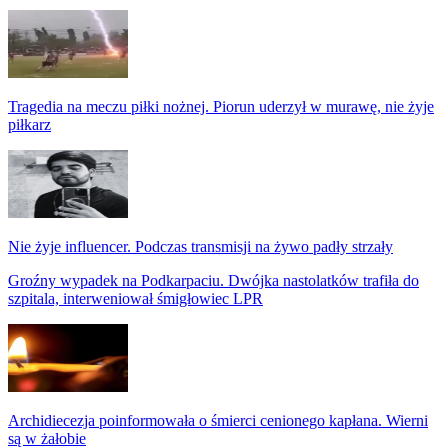
Tragedia na meczu piłki nożnej. Piorun uderzył w murawę, nie żyje
piłkarz
Nie żyje influencer. Podczas transmisji na żywo padły strzały
Groźny wypadek na Podkarpaciu. Dwójka nastolatków trafiła do
szpitala, interweniował śmigłowiec LPR
Archidiecezja poinformowała o śmierci cenionego kapłana. Wierni
są w żałobie