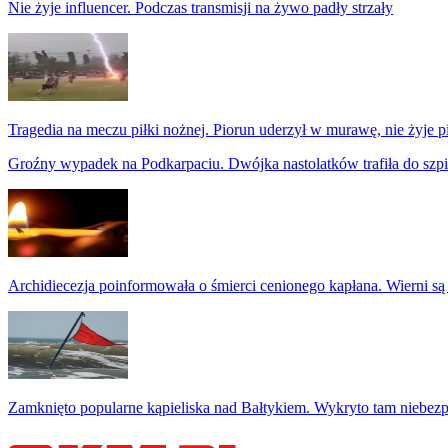
Nie żyje influencer. Podczas transmisji na żywo padły strzały
Tragedia na meczu piłki nożnej. Piorun uderzył w murawę, nie żyje p
Groźny wypadek na Podkarpaciu. Dwójka nastolatków trafiła do szpi
Archidiecezja poinformowała o śmierci cenionego kapłana. Wierni są
Zamknięto popularne kąpieliska nad Bałtykiem. Wykryto tam niebezp