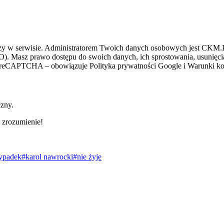
zy w serwisie. Administratorem Twoich danych osobowych jest CKM.PL
O). Masz prawo dostępu do swoich danych, ich sprostowania, usunięcia 
ez reCAPTCHA – obowiązuje Polityka prywatności Google i Warunki kor
czny.
 zrozumienie!
ypadek
#karol nawrocki
#nie żyje