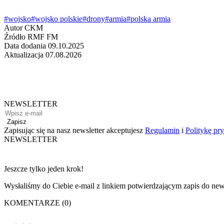
#wojsko
#wojsko polskie
#drony
#armia
#polska armia
Autor
CKM
Źródło
RMF FM
Data dodania
09.10.2025
Aktualizacja
07.08.2026
NEWSLETTER
Zapisz
Zapisując się na nasz newsletter akceptujesz
Regulamin
i
Politykę pr
NEWSLETTER
Jeszcze tylko jeden krok!
Wysłaliśmy do Ciebie e-mail z linkiem potwierdzającym zapis do news
KOMENTARZE (0)