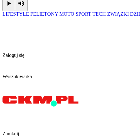
Play
Mute
LIFESTYLE
FELIETONY
MOTO
SPORT
TECH
ZWIĄZKI
DZ
Zaloguj się
Wyszukiwarka
Zamknij