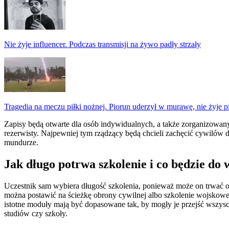
Nie żyje influencer. Podczas transmisji na żywo padły strzały
Tragedia na meczu piłki nożnej. Piorun uderzył w murawę, nie żyje p
Zapisy będą otwarte dla osób indywidualnych, a także zorganizowanyc
rezerwisty. Najpewniej tym rządzący będą chcieli zachęcić cywilów 
mundurze.
Jak długo potrwa szkolenie i co będzie do
Uczestnik sam wybiera długość szkolenia, ponieważ może on trwać od
można postawić na ścieżkę obrony cywilnej albo szkolenie wojskowe w
istotne moduły mają być dopasowane tak, by mogły je przejść wszys
studiów czy szkoły.