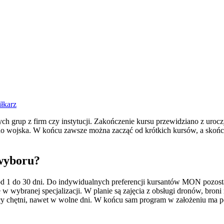
iłkarz
h grup z firm czy instytucji. Zakończenie kursu przewidziano z urocz
do wojska. W końcu zawsze można zacząć od krótkich kursów, a skończy
 wyboru?
 1 do 30 dni. Do indywidualnych preferencji kursantów MON pozostawi
 wybranej specjalizacji. W planie są zajęcia z obsługi dronów, broni 
cy chętni, nawet w wolne dni. W końcu sam program w założeniu ma p