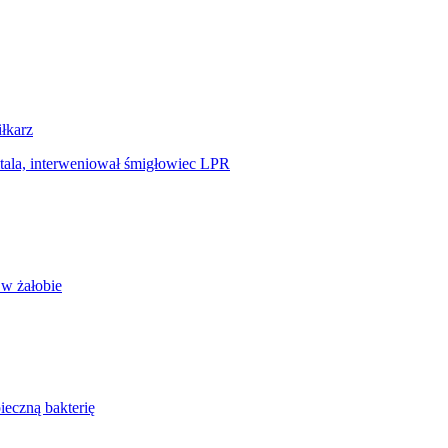
iłkarz
tala, interweniował śmigłowiec LPR
 w żałobie
ieczną bakterię