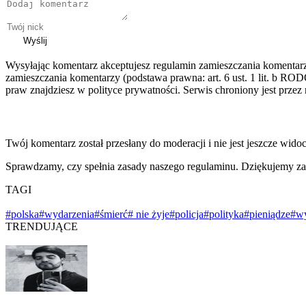
Wyślij
Wysyłając komentarz akceptujesz regulamin zamieszczania komentar
zamieszczania komentarzy (podstawa prawna: art. 6 ust. 1 lit. b ROD
praw znajdziesz w polityce prywatności. Serwis chroniony jest prz
Twój komentarz został przesłany do moderacji i nie jest jeszcze wido
Sprawdzamy, czy spełnia zasady naszego regulaminu. Dziękujemy za
TAGI
#polska
#wydarzenia
#śmierć
# nie żyje
#policja
#polityka
#pieniądze
#w
TRENDUJĄCE