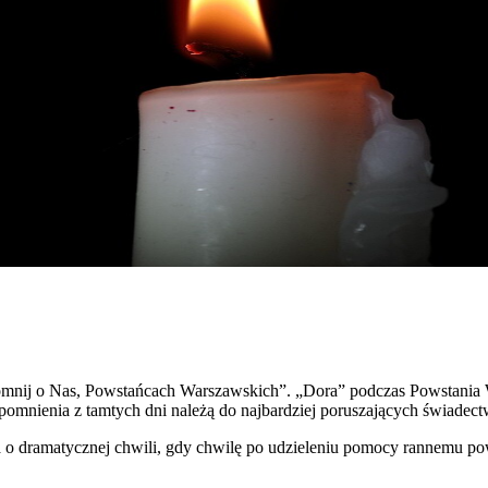
apomnij o Nas, Powstańcach Warszawskich”. „Dora” podczas Powstani
spomnienia z tamtych dni należą do najbardziej poruszających świadect
dramatycznej chwili, gdy chwilę po udzieleniu pomocy rannemu pows