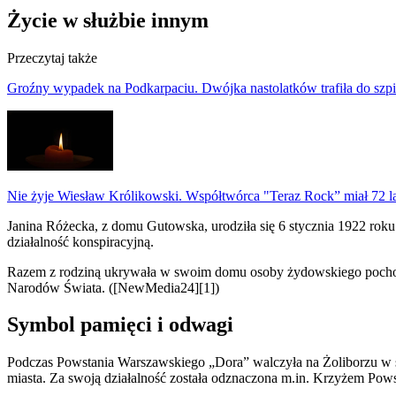
Życie w służbie innym
Przeczytaj także
Groźny wypadek na Podkarpaciu. Dwójka nastolatków trafiła do szpi
Nie żyje Wiesław Królikowski. Współtwórca "Teraz Rock” miał 72 l
Janina Różecka, z domu Gutowska, urodziła się 6 stycznia 1922 roku
działalność konspiracyjną.
Razem z rodziną ukrywała w swoim domu osoby żydowskiego pochodz
Narodów Świata. ([NewMedia24][1])
Symbol pamięci i odwagi
Podczas Powstania Warszawskiego „Dora” walczyła na Żoliborzu w str
miasta. Za swoją działalność została odznaczona m.in. Krzyżem P