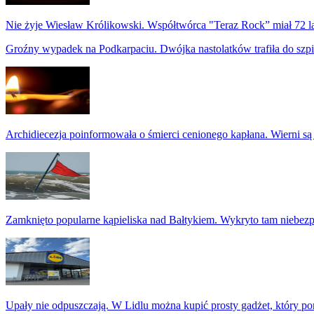
Nie żyje Wiesław Królikowski. Współtwórca "Teraz Rock” miał 72 l
Groźny wypadek na Podkarpaciu. Dwójka nastolatków trafiła do szpi
Archidiecezja poinformowała o śmierci cenionego kapłana. Wierni są
Zamknięto popularne kąpieliska nad Bałtykiem. Wykryto tam niebezp
Upały nie odpuszczają. W Lidlu można kupić prosty gadżet, który p