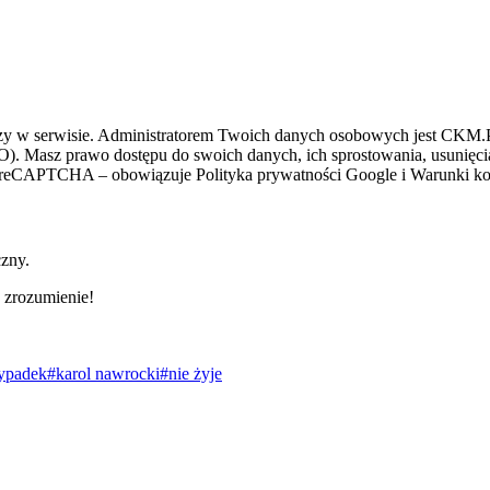
zy w serwisie. Administratorem Twoich danych osobowych jest CKM.PL
O). Masz prawo dostępu do swoich danych, ich sprostowania, usunięcia 
ez reCAPTCHA – obowiązuje Polityka prywatności Google i Warunki kor
czny.
 zrozumienie!
ypadek
#karol nawrocki
#nie żyje