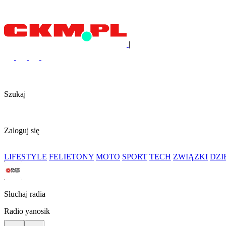
|
Szukaj
Zaloguj się
LIFESTYLE
FELIETONY
MOTO
SPORT
TECH
ZWIĄZKI
DZ
Słuchaj radia
Radio yanosik