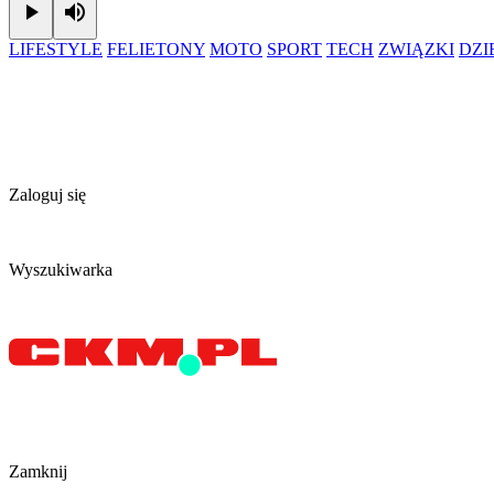
Play
Mute
LIFESTYLE
FELIETONY
MOTO
SPORT
TECH
ZWIĄZKI
DZ
Zaloguj się
Wyszukiwarka
Zamknij