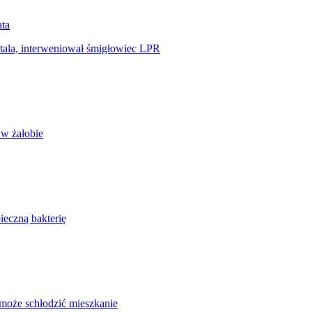
ata
tala, interweniował śmigłowiec LPR
 w żałobie
ieczną bakterię
omoże schłodzić mieszkanie