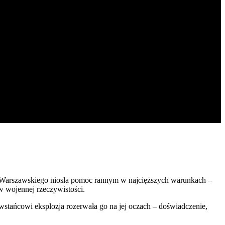
a Warszawskiego niosła pomoc rannym w najcięższych warunkach –
w wojennej rzeczywistości.
tańcowi eksplozja rozerwała go na jej oczach – doświadczenie,