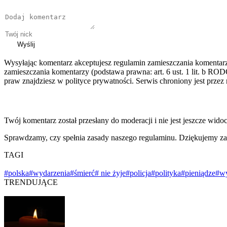
Wyślij
Wysyłając komentarz akceptujesz regulamin zamieszczania komentar
zamieszczania komentarzy (podstawa prawna: art. 6 ust. 1 lit. b ROD
praw znajdziesz w polityce prywatności. Serwis chroniony jest prz
Twój komentarz został przesłany do moderacji i nie jest jeszcze wido
Sprawdzamy, czy spełnia zasady naszego regulaminu. Dziękujemy za
TAGI
#polska
#wydarzenia
#śmierć
# nie żyje
#policja
#polityka
#pieniądze
#w
TRENDUJĄCE