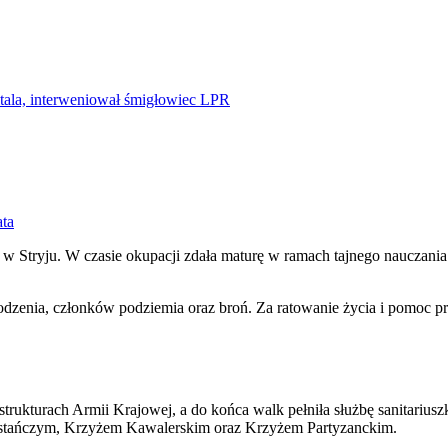
tala, interweniował śmigłowiec LPR
ata
 w Stryju. W czasie okupacji zdała maturę w ramach tajnego nauczania 
enia, członków podziemia oraz broń. Za ratowanie życia i pomoc p
ukturach Armii Krajowej, a do końca walk pełniła służbę sanitariuszk
owstańczym, Krzyżem Kawalerskim oraz Krzyżem Partyzanckim.