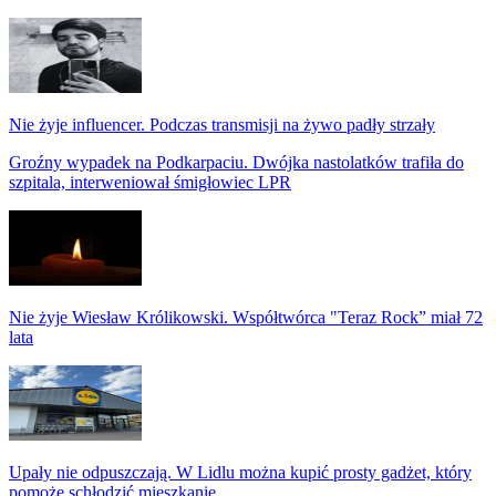
Nie żyje influencer. Podczas transmisji na żywo padły strzały
Groźny wypadek na Podkarpaciu. Dwójka nastolatków trafiła do
szpitala, interweniował śmigłowiec LPR
Nie żyje Wiesław Królikowski. Współtwórca "Teraz Rock” miał 72
lata
Upały nie odpuszczają. W Lidlu można kupić prosty gadżet, który
pomoże schłodzić mieszkanie