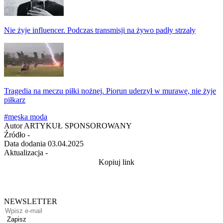
Nie żyje influencer. Podczas transmisji na żywo padły strzały
Tragedia na meczu piłki nożnej. Piorun uderzył w murawę, nie żyje
piłkarz
#męska moda
Autor
ARTYKUŁ SPONSOROWANY
Źródło
-
Data dodania
03.04.2025
Aktualizacja
-
Kopiuj link
NEWSLETTER
Zapisz