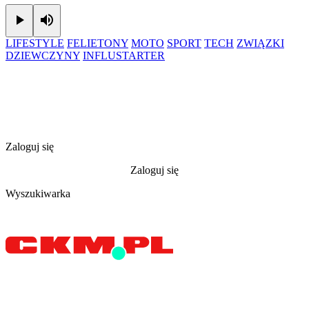
Play
Mute
LIFESTYLE
FELIETONY
MOTO
SPORT
TECH
ZWIĄZKI
DZIEWCZYNY
INFLUSTARTER
Zaloguj się
Zaloguj się
Wyszukiwarka