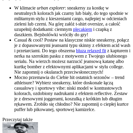
W klimacie
urban explorer
:
sneakersy za kostkę w
neutralnych kolorach jak czarny lub biały, do tego spodnie w
militarnym stylu z kieszeniami cargo, najlepiej w odcieniach
zieleni lub czerni.
Na górę załóż
t-shirt oversize, a całość
uzupełnij dodatkami: ciemnym
plecakiem
i czapką z
daszkiem. Bejsbolówki wróciły do gry!
Casual & cool? Postaw na klasyczne niskie sneakersy, połącz
je z dopasowanymi jeansami typu skinny z efektem acid wash
i przetarciami. Do tego obszerna
bluza relaxed fit
z kapturem i
nerka na szerokim pasku z motywem z Twojego ulubionego
serialu. Na wierzch możesz narzucić jeansową katanę albo
kurtkę bomber z efektownymi aplikacjami w stylu college.
Nie zapomnij o okularach przeciwsłonecznych!
Mocno przemawia do Ciebie hit ostatnich sezonów – trend
athleisure?
Wybierz
sneakersy, które doskonale łączą
casualowy i sportowy vibe: niski model w kontrastowych
kolorach, ozdobiony nadrukami z efektem reflective. Zestaw
je z dresowymi joggerami, koszulką z krótkim lub długim
rękawem. Zrobiło się chłodno? Nie zapomnij o ciepłej kurtce
puffer lub pikowanej, sportowej kamizelce.
Przeczytaj także