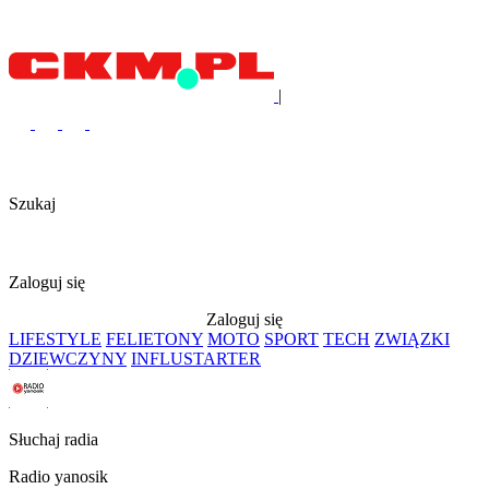
|
Szukaj
Zaloguj się
Zaloguj się
LIFESTYLE
FELIETONY
MOTO
SPORT
TECH
ZWIĄZKI
DZIEWCZYNY
INFLUSTARTER
Słuchaj radia
Radio yanosik