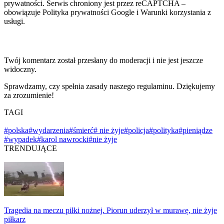
prywatności. Serwis chroniony jest przez reCAPTCHA –
obowiązuje Polityka prywatności Google i Warunki korzystania z
usługi.
Twój komentarz został przesłany do moderacji i nie jest jeszcze
widoczny.
Sprawdzamy, czy spełnia zasady naszego regulaminu. Dziękujemy
za zrozumienie!
TAGI
#polska
#wydarzenia
#śmierć
# nie żyje
#policja
#polityka
#pieniądze
#wypadek
#karol nawrocki
#nie żyje
TRENDUJĄCE
Tragedia na meczu piłki nożnej. Piorun uderzył w murawę, nie żyje
piłkarz