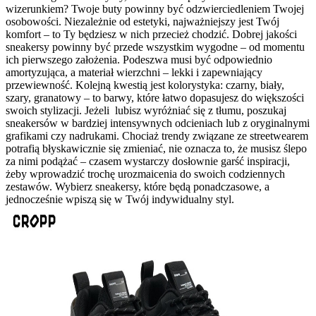
wizerunkiem? Twoje buty powinny być odzwierciedleniem Twojej
osobowości. Niezależnie od estetyki, najważniejszy jest Twój
komfort – to Ty będziesz w nich przecież chodzić. Dobrej jakości
sneakersy powinny być przede wszystkim wygodne – od momentu
ich pierwszego założenia. Podeszwa musi być odpowiednio
amortyzująca, a materiał wierzchni – lekki i zapewniający
przewiewność. Kolejną kwestią jest kolorystyka: czarny, biały,
szary, granatowy – to barwy, które łatwo dopasujesz do większości
swoich stylizacji. Jeżeli lubisz wyróżniać się z tłumu, poszukaj
sneakersów w bardziej intensywnych odcieniach lub z oryginalnymi
grafikami czy nadrukami. Chociaż trendy związane ze streetwearem
potrafią błyskawicznie się zmieniać, nie oznacza to, że musisz ślepo
za nimi podążać – czasem wystarczy dosłownie garść inspiracji,
żeby wprowadzić trochę urozmaicenia do swoich codziennych
zestawów. Wybierz sneakersy, które będą ponadczasowe, a
jednocześnie wpiszą się w Twój indywidualny styl.