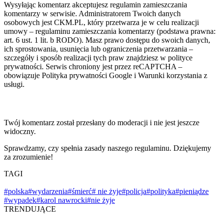
Wysyłając komentarz akceptujesz regulamin zamieszczania
komentarzy w serwisie. Administratorem Twoich danych
osobowych jest CKM.PL, który przetwarza je w celu realizacji
umowy – regulaminu zamieszczania komentarzy (podstawa prawna:
art. 6 ust. 1 lit. b RODO). Masz prawo dostępu do swoich danych,
ich sprostowania, usunięcia lub ograniczenia przetwarzania –
szczegóły i sposób realizacji tych praw znajdziesz w polityce
prywatności. Serwis chroniony jest przez reCAPTCHA –
obowiązuje Polityka prywatności Google i Warunki korzystania z
usługi.
Twój komentarz został przesłany do moderacji i nie jest jeszcze
widoczny.
Sprawdzamy, czy spełnia zasady naszego regulaminu. Dziękujemy
za zrozumienie!
TAGI
#polska
#wydarzenia
#śmierć
# nie żyje
#policja
#polityka
#pieniądze
#wypadek
#karol nawrocki
#nie żyje
TRENDUJĄCE