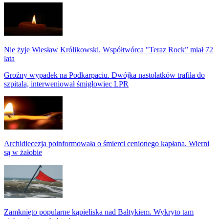
Nie żyje Wiesław Królikowski. Współtwórca "Teraz Rock” miał 72
lata
Groźny wypadek na Podkarpaciu. Dwójka nastolatków trafiła do
szpitala, interweniował śmigłowiec LPR
Archidiecezja poinformowała o śmierci cenionego kapłana. Wierni
są w żałobie
Zamknięto popularne kąpieliska nad Bałtykiem. Wykryto tam