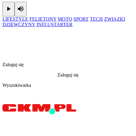
Play
Mute
LIFESTYLE
FELIETONY
MOTO
SPORT
TECH
ZWIĄZKI
DZIEWCZYNY
INFLUSTARTER
Zaloguj się
Zaloguj się
Wyszukiwarka