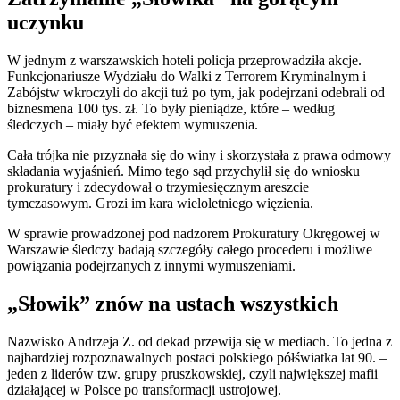
uczynku
W jednym z warszawskich hoteli policja przeprowadziła akcje.
Funkcjonariusze Wydziału do Walki z Terrorem Kryminalnym i
Zabójstw wkroczyli do akcji tuż po tym, jak podejrzani odebrali od
biznesmena 100 tys. zł. To były pieniądze, które – według
śledczych – miały być efektem wymuszenia.
Cała trójka nie przyznała się do winy i skorzystała z prawa odmowy
składania wyjaśnień. Mimo tego sąd przychylił się do wniosku
prokuratury i zdecydował o trzymiesięcznym areszcie
tymczasowym. Grozi im kara wieloletniego więzienia.
W sprawie prowadzonej pod nadzorem Prokuratury Okręgowej w
Warszawie śledczy badają szczegóły całego procederu i możliwe
powiązania podejrzanych z innymi wymuszeniami.
„Słowik” znów na ustach wszystkich
Nazwisko Andrzeja Z. od dekad przewija się w mediach. To jedna z
najbardziej rozpoznawalnych postaci polskiego półświatka lat 90. –
jeden z liderów tzw. grupy pruszkowskiej, czyli największej mafii
działającej w Polsce po transformacji ustrojowej.