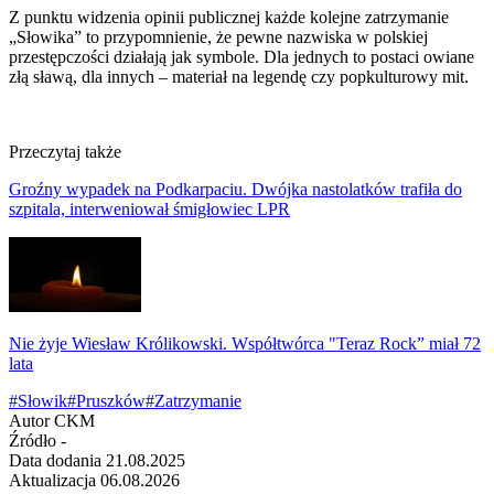
Z punktu widzenia opinii publicznej każde kolejne zatrzymanie
„Słowika” to przypomnienie, że pewne nazwiska w polskiej
przestępczości działają jak symbole. Dla jednych to postaci owiane
złą sławą, dla innych – materiał na legendę czy popkulturowy mit.
Przeczytaj także
Groźny wypadek na Podkarpaciu. Dwójka nastolatków trafiła do
szpitala, interweniował śmigłowiec LPR
Nie żyje Wiesław Królikowski. Współtwórca "Teraz Rock” miał 72
lata
#Słowik
#Pruszków
#Zatrzymanie
Autor
CKM
Źródło
-
Data dodania
21.08.2025
Aktualizacja
06.08.2026