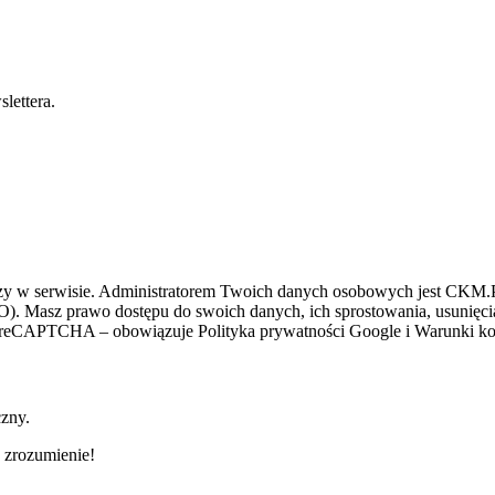
lettera.
zy w serwisie. Administratorem Twoich danych osobowych jest CKM.PL
O). Masz prawo dostępu do swoich danych, ich sprostowania, usunięcia 
ez reCAPTCHA – obowiązuje Polityka prywatności Google i Warunki kor
czny.
 zrozumienie!