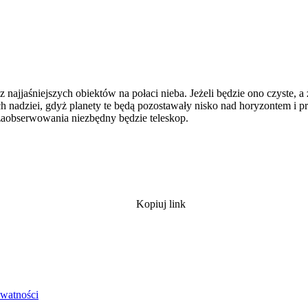
z najjaśniejszych obiektów na połaci nieba. Jeżeli będzie ono czyste
h nadziei, gdyż planety te będą pozostawały nisko nad horyzontem i p
 zaobserwowania niezbędny będzie teleskop.
Kopiuj link
ywatności