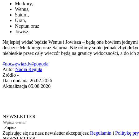
Merkury,
Wenus,
Saturn,
Uran,
Neptun oraz
Jowisz.
Najlepiej widać będzie Wenus i Jowisza – będą one bowiem jednymi 
dostrzec Merkurego oraz Saturna. Nie róbmy sobie jednak zbyt dużyc
niebieskie przez cały wieczór będą na granicy widoczności, a do ich
#noc
#gwiazdy
#pogoda
Autor
Nadia Reguła
Źródło
-
Data dodania
26.02.2026
Aktualizacja
05.08.2026
NEWSLETTER
Zapisz
Zapisując się na nasz newsletter akceptujesz
Regulamin
i
Politykę pr
NEWSLETTER