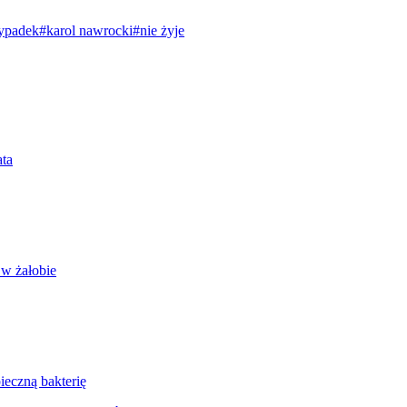
ypadek
#karol nawrocki
#nie żyje
ata
 w żałobie
ieczną bakterię