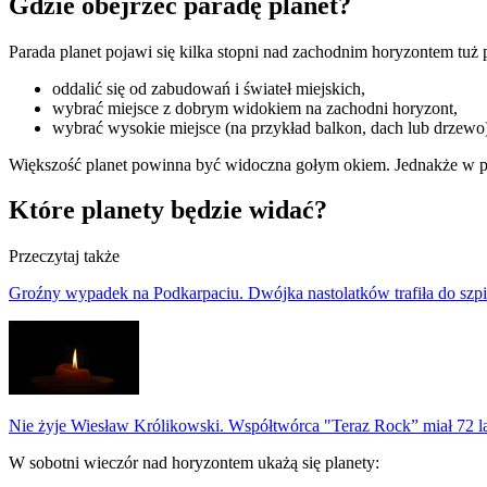
Gdzie obejrzeć paradę planet?
Parada planet pojawi się kilka stopni nad zachodnim horyzontem tuż
oddalić się od zabudowań i świateł miejskich,
wybrać miejsce z dobrym widokiem na zachodni horyzont,
wybrać wysokie miejsce (na przykład balkon, dach lub drzewo
Większość planet powinna być widoczna gołym okiem. Jednakże w prz
Które planety będzie widać?
Przeczytaj także
Groźny wypadek na Podkarpaciu. Dwójka nastolatków trafiła do szpi
Nie żyje Wiesław Królikowski. Współtwórca "Teraz Rock” miał 72 l
W sobotni wieczór nad horyzontem ukażą się planety: