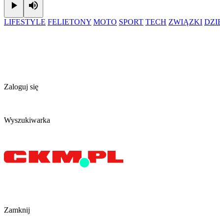
Play
Mute
LIFESTYLE
FELIETONY
MOTO
SPORT
TECH
ZWIĄZKI
DZ
Zaloguj się
Wyszukiwarka
Zamknij