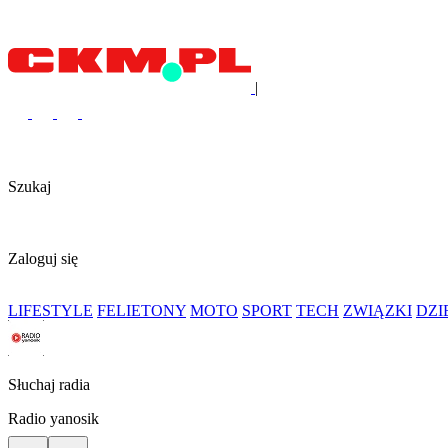
|
Szukaj
Zaloguj się
LIFESTYLE
FELIETONY
MOTO
SPORT
TECH
ZWIĄZKI
DZ
Słuchaj radia
Radio yanosik