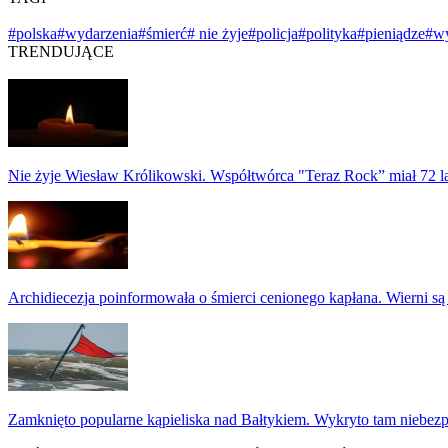
#polska
#wydarzenia
#śmierć
# nie żyje
#policja
#polityka
#pieniądze
#w
TRENDUJĄCE
Nie żyje Wiesław Królikowski. Współtwórca "Teraz Rock” miał 72 l
Archidiecezja poinformowała o śmierci cenionego kapłana. Wierni są
Zamknięto popularne kąpieliska nad Bałtykiem. Wykryto tam niebezp