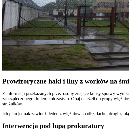
Prowizoryczne haki i liny z worków na śmi
Z informacji przekazanych przez osoby znające kulisy sprawy wynika,
zabezpieczonego drutem kolczastym. Obaj należeli do grupy więźnió
strażników.
Ich plan jednak zawiódł. Jeden z więźniów spadł z dachu, drugi zapląt
Interwencja pod lupą prokuratury