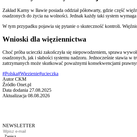
Zakład Karny w Iławie posiada oddział półotwarty, gdzie część więźni
osadzonych do życia na wolności. Jednak każdy taki system wymaga 
W tym przypadku pojawia się pytanie o skuteczność kontroli. Więźni
Wnioski dla więziennictwa
Choć próba ucieczki zakończyła się niepowodzeniem, sprawa wywołał
osadzonych, jak i słabości systemu nadzoru. Jednocześnie stawia w t
zatrzymanych może skutkować poważnymi konsekwencjami prawny
#Polska
#Wiezienie
#ucieczka
Autor
CKM
Źródło
Onet.pl
Data dodania
27.08.2025
Aktualizacja
08.08.2026
NEWSLETTER
Zapisz