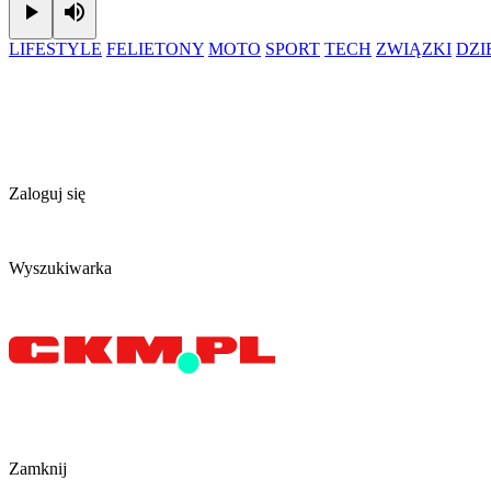
Play
Mute
LIFESTYLE
FELIETONY
MOTO
SPORT
TECH
ZWIĄZKI
DZ
Zaloguj się
Wyszukiwarka
Zamknij