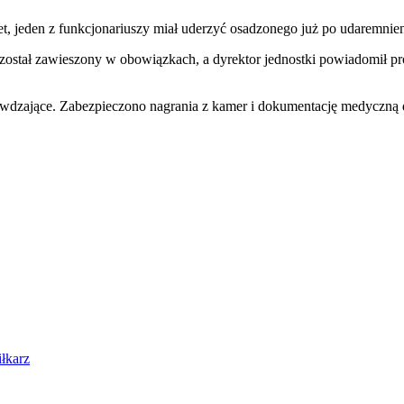
, jeden z funkcjonariuszy miał uderzyć osadzonego już po udaremnieni
k został zawieszony w obowiązkach, a dyrektor jednostki powiadomił p
dzające. Zabezpieczono nagrania z kamer i dokumentację medyczną do
iłkarz