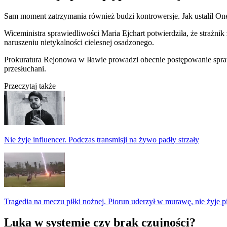
Sam moment zatrzymania również budzi kontrowersje. Jak ustalił Onet
Wiceministra sprawiedliwości Maria Ejchart potwierdziła, że strażni
naruszeniu nietykalności cielesnej osadzonego.
Prokuratura Rejonowa w Iławie prowadzi obecnie postępowanie spraw
przesłuchani.
Przeczytaj także
Nie żyje influencer. Podczas transmisji na żywo padły strzały
Tragedia na meczu piłki nożnej. Piorun uderzył w murawę, nie żyje p
Luka w systemie czy brak czujności?