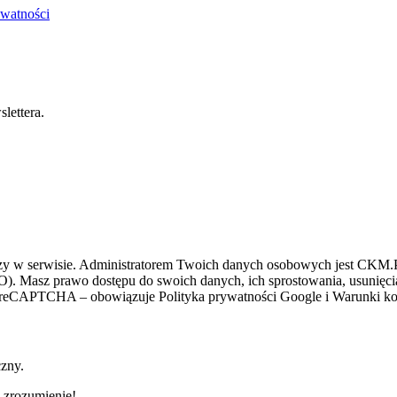
ywatności
lettera.
zy w serwisie. Administratorem Twoich danych osobowych jest CKM.PL
O). Masz prawo dostępu do swoich danych, ich sprostowania, usunięcia 
ez reCAPTCHA – obowiązuje Polityka prywatności Google i Warunki kor
czny.
 zrozumienie!