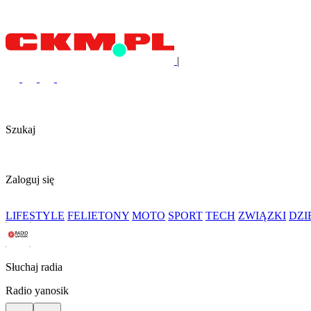
|
Szukaj
Zaloguj się
LIFESTYLE
FELIETONY
MOTO
SPORT
TECH
ZWIĄZKI
DZ
Słuchaj radia
Radio yanosik