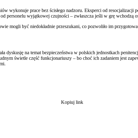
ów wykonuje prace bez ścisłego nadzoru. Eksperci od resocjalizacji po
od personelu wyjątkowej czujności – zwłaszcza jeśli w grę wchodzą 
owie mogli być niedokładnie przeszukani, co pozwoliło im przygotować
a dyskusję na temat bezpieczeństwa w polskich jednostkach penitencj
rudnym świetle część funkcjonariuszy – bo choć ich zadaniem jest zape
mi.
Kopiuj link