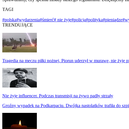
TAGI
#polska
#wydarzenia
#śmierć
# nie żyje
#policja
#polityka
#pieniądze
#w
TRENDUJĄCE
Tragedia na meczu piłki nożnej. Piorun uderzył w murawę, nie żyje p
Nie żyje influencer. Podczas transmisji na żywo padły strzały
Groźny wypadek na Podkarpaciu. Dwójka nastolatków trafiła do szpi