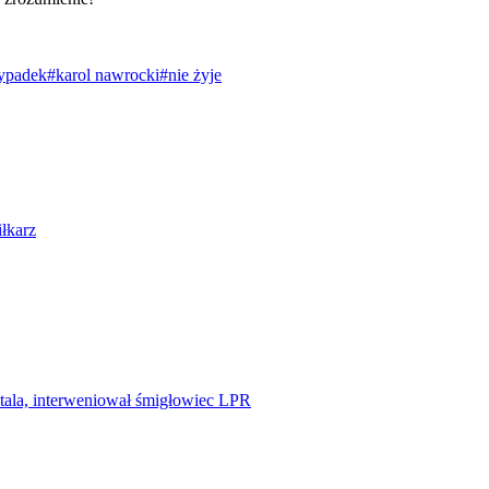
ypadek
#karol nawrocki
#nie żyje
iłkarz
tala, interweniował śmigłowiec LPR