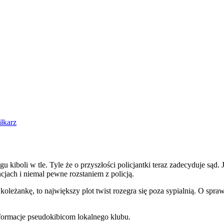
iłkarz
 kiboli w tle. Tyle że o przyszłości policjantki teraz zadecyduje sąd.
ch i niemal pewne rozstaniem z policją.
 koleżankę, to największy plot twist rozegra się poza sypialnią. O sp
formacje pseudokibicom lokalnego klubu.