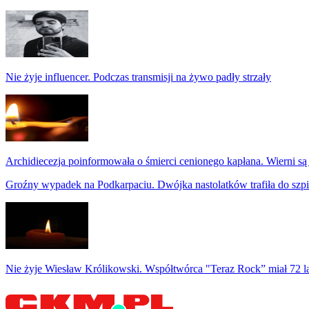
Nie żyje influencer. Podczas transmisji na żywo padły strzały
Archidiecezja poinformowała o śmierci cenionego kapłana. Wierni są
Groźny wypadek na Podkarpaciu. Dwójka nastolatków trafiła do szpi
Nie żyje Wiesław Królikowski. Współtwórca "Teraz Rock” miał 72 l