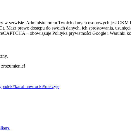
zy w serwisie. Administratorem Twoich danych osobowych jest CKM.PL
O). Masz prawo dostępu do swoich danych, ich sprostowania, usunięcia 
ez reCAPTCHA – obowiązuje Polityka prywatności Google i Warunki kor
czny.
 zrozumienie!
ypadek
#karol nawrocki
#nie żyje
iłkarz