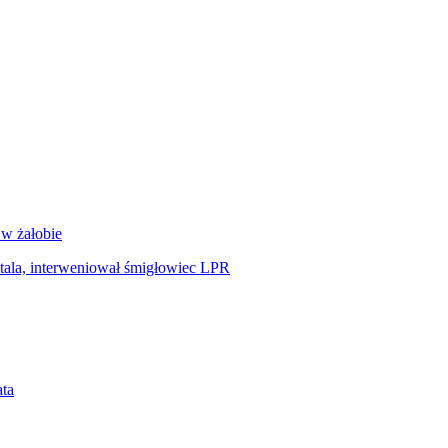
 w żałobie
tala, interweniował śmigłowiec LPR
ata