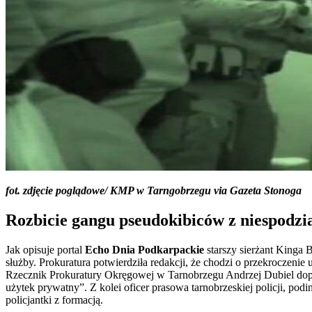
fot. zdjęcie poglądowe/ KMP w Tarngobrzegu via Gazeta Stonoga
Rozbicie gangu pseudokibiców z niespodz
Jak opisuje portal
Echo Dnia Podkarpackie
starszy sierżant Kinga
służby. Prokuratura potwierdziła redakcji, że chodzi o przekroczeni
Rzecznik Prokuratury Okręgowej w Tarnobrzegu Andrzej Dubiel dopre
użytek prywatny”. Z kolei oficer prasowa tarnobrzeskiej policji, pod
policjantki z formacją.