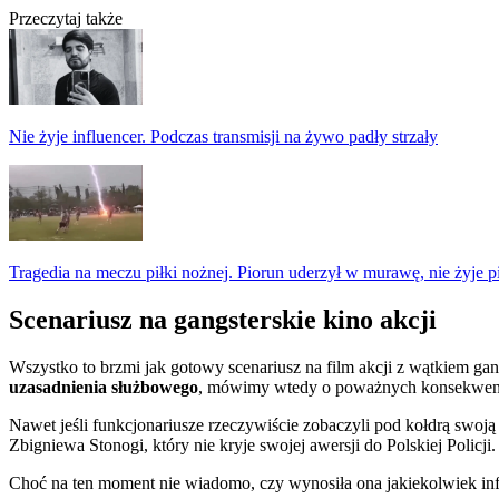
Przeczytaj także
Nie żyje influencer. Podczas transmisji na żywo padły strzały
Tragedia na meczu piłki nożnej. Piorun uderzył w murawę, nie żyje p
Scenariusz na gangsterskie kino akcji
Wszystko to brzmi jak gotowy scenariusz na film akcji z wątkiem gangu
uzasadnienia służbowego
, mówimy wtedy o poważnych konsekwencja
Nawet jeśli funkcjonariusze rzeczywiście zobaczyli pod kołdrą swoją
Zbigniewa Stonogi, który nie kryje swojej awersji do Polskiej Policji.
Choć na ten moment nie wiadomo, czy wynosiła ona jakiekolwiek in