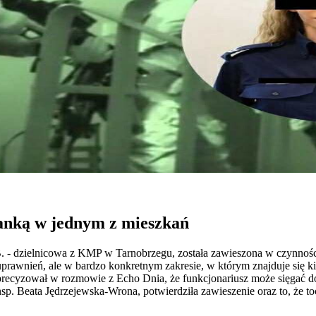
ianką w jednym z mieszkań
 B. - dzielnicowa z KMP w Tarnobrzegu, została zawieszona w czynnoś
e uprawnień, ale w bardzo konkretnym zakresie, w którym znajduje się
cyzował w rozmowie z Echo Dnia, że funkcjonariusz może sięgać do b
insp. Beata Jędrzejewska-Wrona, potwierdziła zawieszenie oraz to, że 