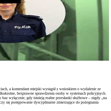
ciach, a komendant miejski wystąpił z wnioskiem o wydalenie ze
 kilkukrotne, bezprawne sprawdzenia osoby w systemach policyjnych.
az wyłącznie, gdy istnieją realne przesłanki służbowe – nigdy „na
toczy się postępowanie dyscyplinarne zmierzające do pożegnania