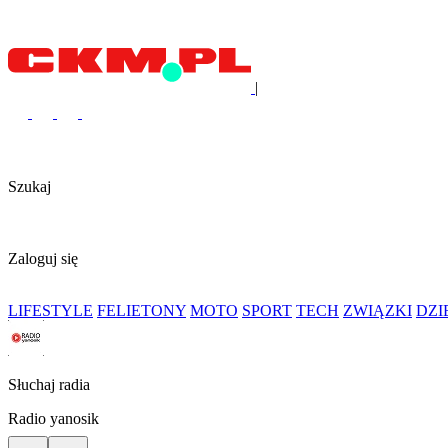
|
Szukaj
Zaloguj się
LIFESTYLE
FELIETONY
MOTO
SPORT
TECH
ZWIĄZKI
DZ
Słuchaj radia
Radio yanosik