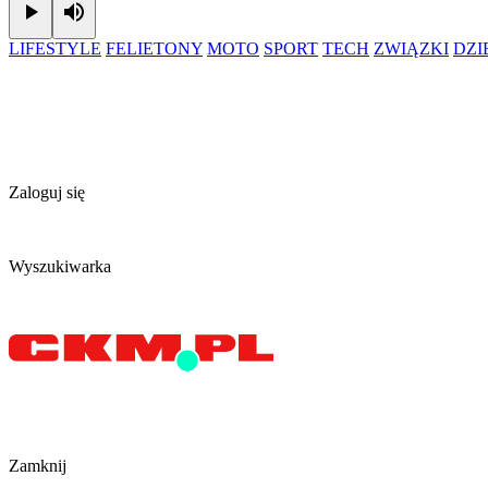
Play
Mute
LIFESTYLE
FELIETONY
MOTO
SPORT
TECH
ZWIĄZKI
DZ
Zaloguj się
Wyszukiwarka
Zamknij