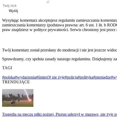
Wyślij
Wysyłając komentarz akceptujesz regulamin zamieszczania komentar
zamieszczania komentarzy (podstawa prawna: art. 6 ust. 1 lit. b ROD
praw znajdziesz w polityce prywatności. Serwis chroniony jest prz
Twój komentarz został przesłany do moderacji i nie jest jeszcze wido
Sprawdzamy, czy spełnia zasady naszego regulaminu. Dziękujemy za
TAGI
#polska
#wydarzenia
#śmierć
# nie żyje
#policja
#polityka
#pieniądze
#w
TRENDUJĄCE
Tragedia na meczu piłki nożnej. Piorun uderzył w murawę, nie żyje p