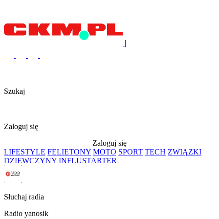
|
Szukaj
Zaloguj się
Zaloguj się
LIFESTYLE
FELIETONY
MOTO
SPORT
TECH
ZWIĄZKI
DZIEWCZYNY
INFLUSTARTER
Słuchaj radia
Radio yanosik