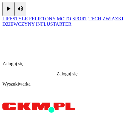
Play
Mute
LIFESTYLE
FELIETONY
MOTO
SPORT
TECH
ZWIĄZKI
DZIEWCZYNY
INFLUSTARTER
Zaloguj się
Zaloguj się
Wyszukiwarka