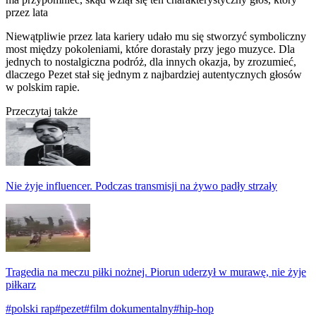
przez lata
Niewątpliwie przez lata kariery udało mu się stworzyć symboliczny
most między pokoleniami, które dorastały przy jego muzyce. Dla
jednych to nostalgiczna podróż, dla innych okazja, by zrozumieć,
dlaczego Pezet stał się jednym z najbardziej autentycznych głosów
w polskim rapie.
Przeczytaj także
Nie żyje influencer. Podczas transmisji na żywo padły strzały
Tragedia na meczu piłki nożnej. Piorun uderzył w murawę, nie żyje
piłkarz
#polski rap
#pezet
#film dokumentalny
#hip-hop