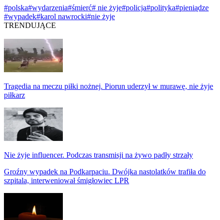
#polska
#wydarzenia
#śmierć
# nie żyje
#policja
#polityka
#pieniądze
#wypadek
#karol nawrocki
#nie żyje
TRENDUJĄCE
Tragedia na meczu piłki nożnej. Piorun uderzył w murawę, nie żyje
piłkarz
Nie żyje influencer. Podczas transmisji na żywo padły strzały
Groźny wypadek na Podkarpaciu. Dwójka nastolatków trafiła do
szpitala, interweniował śmigłowiec LPR