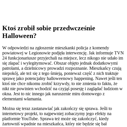
Ktoś zrobił sobie przedwcześnie
Halloween?
W odpowiedzi na zgłoszenie mieszkanki policja z komendy
powiatowej w Legionowie podjęła interwencję. Jak informuje TVN
24 funkcjonariusze przyjechali na miejsce, lecz nikogo nie udało im
się złapać i wylegitymować. Obszar objęto jednak dodatkowymi
patrolami, a dzielnicowy prowadzi rozpoznanie. Mieszkańcy czują
niepokój, ale też się z tego śmieją, ponieważ część z nich traktuje
sprawę jako potencjalny halloweenowy happening. Nawet jeśli ten
ktoś nie chce nikomu zrobić krzywdy, to nie zmienia to faktu, że
nikt nie powinien wchodzić na czyjąś posesję i zaglądać ludziom w
okna. Jest to nic innego jak naruszenie miru domowego z
elementami włamania.
Można się teraz zastanawiać jak zakończy się sprawa. Jeśli to
internetowy projekt, to najpewniej zobaczymy jego efekty na
platformie YouTube. Sprawa też może się zakończyć, kiedy
żartowniś wpadnie na mieszkańca, który nie będzie się bał