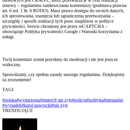
osobowych jest CKM.PL, który przetwarza je w celu realizacji
umowy – regulaminu zamieszczania komentarzy (podstawa prawna:
art. 6 ust. 1 lit. b RODO). Masz prawo dostępu do swoich danych,
ich sprostowania, usunięcia lub ograniczenia przetwarzania –
szczegóły i sposób realizacji tych praw znajdziesz w polityce
prywatności. Serwis chroniony jest przez reCAPTCHA –
obowiązuje Polityka prywatności Google i Warunki korzystania z
usługi.
Twój komentarz został przesłany do moderacji i nie jest jeszcze
widoczny.
Sprawdzamy, czy spełnia zasady naszego regulaminu. Dziękujemy
za zrozumienie!
TAGI
#polska
#wydarzenia
#śmierć
# nie żyje
#policja
#polityka
#pieniądze
#wypadek
#karol nawrocki
#nie żyje
TRENDUJĄCE