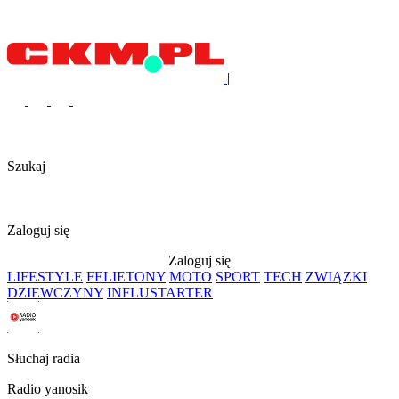
|
Szukaj
Zaloguj się
Zaloguj się
LIFESTYLE
FELIETONY
MOTO
SPORT
TECH
ZWIĄZKI
DZIEWCZYNY
INFLUSTARTER
Słuchaj radia
Radio yanosik