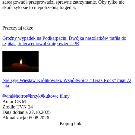
zareagować i przeprowadzi sprawne zatrzymanie. Oby tylko nie
skończyło się to niepotrzebną tragedią.
Przeczytaj także
Groźny wypadek na Podkarpaciu. Dwójka nastolatków trafiła do
szpitala, interweniował śmigłowiec LPR
Nie żyje Wiesław Królikowski. Współtwórca "Teraz Rock” miał 72
lata
#viral
#horror
#krzyk
#kultowe filmy
Autor
CKM
Źródło
TVN 24
Data dodania
27.10.2025
Aktualizacja
05.08.2026
Kopiuj link