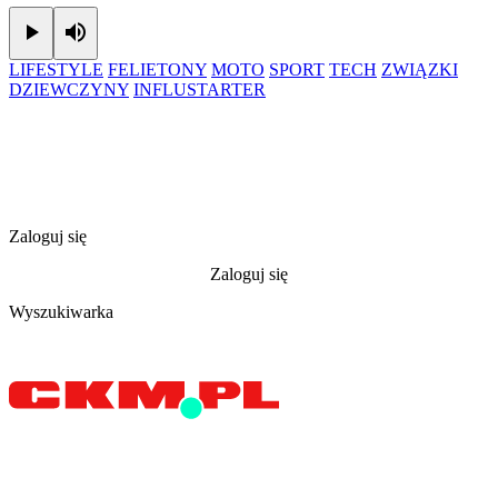
Play
Mute
LIFESTYLE
FELIETONY
MOTO
SPORT
TECH
ZWIĄZKI
DZIEWCZYNY
INFLUSTARTER
Zaloguj się
Zaloguj się
Wyszukiwarka