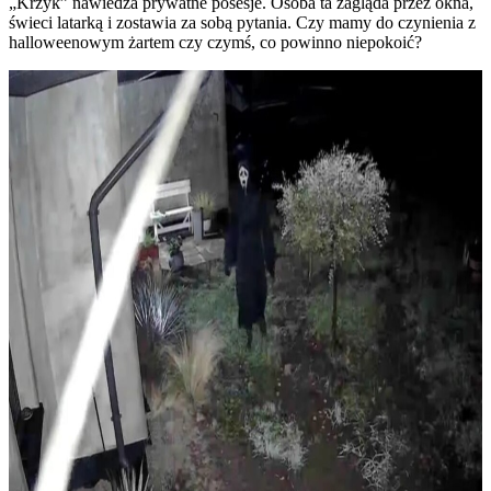
„Krzyk” nawiedza prywatne posesje. Osoba ta zagląda przez okna,
świeci latarką i zostawia za sobą pytania. Czy mamy do czynienia z
halloweenowym żartem czy czymś, co powinno niepokoić?